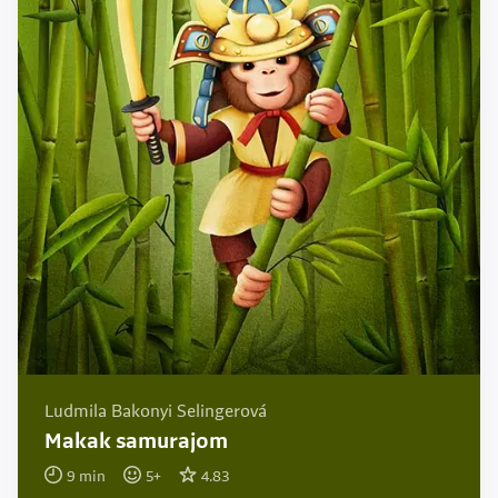
Ludmila Bakonyi Selingerová
Makak samurajom
9
min
5
+
4.83