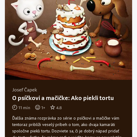
Josef Čapek
O psíčkovi a mačičke: Ako piekli tortu
11
min
1
+
4.8
Ďalšia známa rozprávka zo série o psíčkovi a mačičke vám
tentoraz priblíži veselý príbeh o tom, ako dvaja kamaráti
spoločne piekli tortu. Dozviete sa, či je dobrý nápad pridať