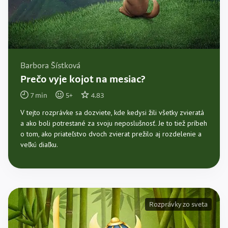
Barbora Šístková
Prečo vyje kojot na mesiac?
7
min
5
+
4.83
V tejto rozprávke sa dozviete, kde kedysi žili všetky zvieratá
a ako boli potrestané za svoju neposlušnosť. Je to tiež príbeh
o tom, ako priateľstvo dvoch zvierat prežilo aj rozdelenie a
veľkú diaľku.
Rozprávky zo sveta