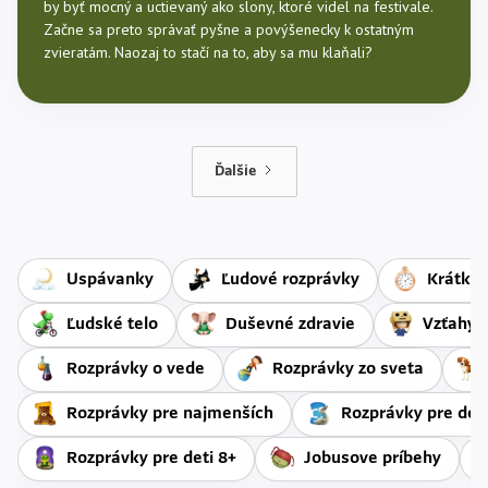
by byť mocný a uctievaný ako slony, ktoré videl na festivale.
Začne sa preto správať pyšne a povýšenecky k ostatným
zvieratám. Naozaj to stačí na to, aby sa mu klaňali?
Ďalšie
Uspávanky
Ľudové rozprávky
Krátke 
Ľudské telo
Duševné zdravie
Vzťahy 
Rozprávky o vede
Rozprávky zo sveta
Rozprávky pre najmenších
Rozprávky pre deti
Rozprávky pre deti 8+
Jobusove príbehy