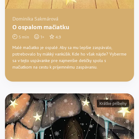
Dominika Sakmárová
O ospalom mačiatku
5
min
1
+
4.9
Malé mačiatko je ospalé. Aby sa mu lepšie zaspávalo,
potrebovalo by mäkký vankúšik. Kde ho však nájde? Vyberme
sa v tejto uspávanke pre najmenšie detičky spolu s
mačiatkom na cestu k príjemnému zaspávaniu.
Krátke príbehy