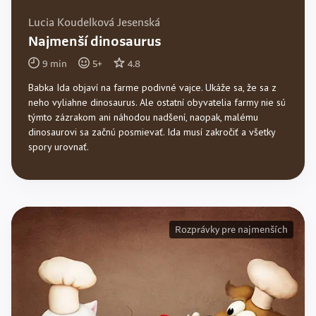
Lucia Koudelková Jesenská
Najmenší dinosaurus
9
min
5
+
4.8
Babka Ida objaví na farme podivné vajce. Ukáže sa, že sa z
neho vyliahne dinosaurus. Ale ostatní obyvatelia farmy nie sú
týmto zázrakom ani náhodou nadšení, naopak, malému
dinosaurovi sa začnú posmievať. Ida musí zakročiť a všetky
spory urovnať.
Rozprávky pre najmenších