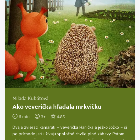
Milada Kubátová
Ako veverička hľadala mrkvičku
6
min
3
+
4.85
Dvaja zvierací kamaráti – veverička Hanička a ježko Jožko – si
po príchode jari užívajú spoločné chvíle plné zábavy. Potom