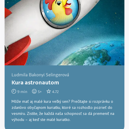
Ludmila Bakonyi Selingerová
Kura astronautom
9
min
5
+
4.72
Môže mať aj malé kura veľký sen? Prečítajte si rozprávku o
zdanlivo obyčajnom kuriatku, ktoré sa rozhodlo pozrieť do
vesmíru. Zistíte, že každá naša schopnosť sa dá premeniť na
výhodu – aj keď ste malé kuriatko.