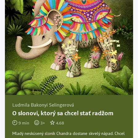
Ludmila Bakonyi Selingerová
O slonovi, ktorý sa chcel stať radžom
9
min
3
+
4.68
Mladý neskúsený sloník Chandra dostane skvelý nápad. Chcel