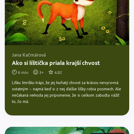
Jana Kačmárová
Ako si líštička priala krajší chvost
6
min
3
+
4.82
Líšku Imrišku trápi, že jej huňatý chvost sa krásou nevyrovná
ostatným – najmä keď si z nej ďalšie líšky robia posmech. Ale
nečakaná nehoda jej pripomenie, že si celkom zabudla vážiť
to, čo má.