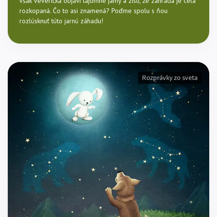
však veverička objaví tajomné jamy a zistí, že záhrada je celá
rozkopaná. Čo to asi znamená? Poďme spolu s ňou
rozlúsknuť túto jarnú záhadu!
Rozprávky zo sveta