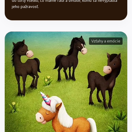
do torty všetko, čo máme radi a uvidíte, komu sa nevyplatila
jeho pažravosť.
Vzťahy a emócie