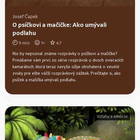
Josef Čapek
O psíčkovi a mačičke: Ako umývali
podlahu
9
min
1
+
4.7
Kto by nepoznal známe rozprávky o psíčkovi a mačičke?
Prinášame vám prvú zo série rozprávok o dvoch zvieracích
kamarátoch, ktorá teraz navyše ožije obohatená o veselé
zvuky pre ešte väčší rozprávkový zážitok. Prečítajte si, ako
psíček a mačička umývali podlahu.
Vzťahy a emócie