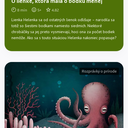
O lienke, ktorá mala o bodku menej
8
min
5
+
4.82
Lienka Helenka sa od ostatných lienok odlišuje – narodila sa
totiž so šiestimi bodkami namiesto siedmich. Niektoré
chrobáčiky sa jej preto vysmievajú, hoci ona za počet bodiek
nemôže. Ako sa s touto situáciou Helenka nakoniec popasuje?
Rozprávky o prírode