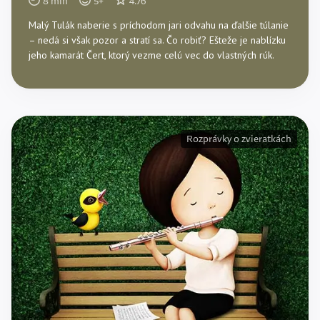
8
min
5
+
4.76
Malý Tulák naberie s príchodom jari odvahu na ďalšie túlanie
– nedá si však pozor a stratí sa. Čo robiť? Ešteže je nablízku
jeho kamarát Čert, ktorý vezme celú vec do vlastných rúk.
Rozprávky o zvieratkách