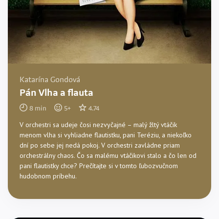
Katarína Gondová
Pán Vlha a flauta
8
min
5
+
4.74
V orchestri sa udeje čosi nezvyčajné – malý žltý vtáčik
menom vlha si vyhliadne flautistku, pani Teréziu, a niekoľko
dní po sebe jej nedá pokoj. V orchestri zavládne priam
orchestrálny chaos. Čo sa malému vtáčikovi stalo a čo len od
pani flautistky chce? Prečítajte si v tomto ľubozvučnom
hudobnom príbehu.