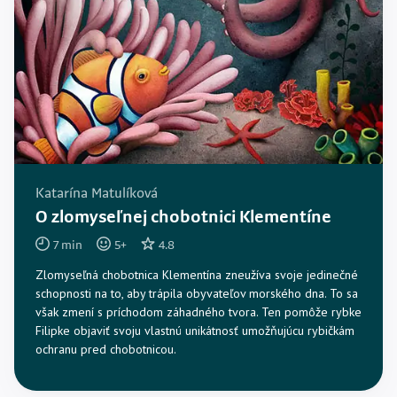
Katarína Matulíková
O zlomyseľnej chobotnici Klementíne
7
min
5
+
4.8
Zlomyseľná chobotnica Klementína zneužíva svoje jedinečné
schopnosti na to, aby trápila obyvateľov morského dna. To sa
však zmení s príchodom záhadného tvora. Ten pomôže rybke
Filipke objaviť svoju vlastnú unikátnosť umožňujúcu rybičkám
ochranu pred chobotnicou.