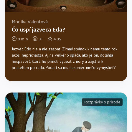
Monika Valentová
Čo uspí jazveca Eda?
8
min
3
+
4.85
Jazvec Edo nie a nie zaspať. Zimný spánok k nemu tento rok
akosi neprichádza. Aj na veľkého spáča, ako je on, doľahla
nespavosť, ktorá ho prinúti vyliezť z nory a zájsť si k
priateľom po radu. Podarí sa mu nakoniec niečo vymyslieť?
Rozprávky o prírode