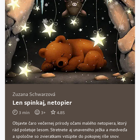
Zuzana Schwarzová
Len spinkaj, netopier
3
min
3
+
4.85
Objavte čaro večernej prírody očami malého netopiera, ktorý
rád poletuje lesom. Stretnete aj unaveného ježka a medveďa
a spoločne so zvieratkami vstúpite do pokojnej ríše snov.