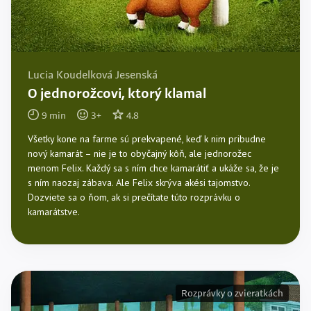
Lucia Koudelková Jesenská
O jednorožcovi, ktorý klamal
9
min
3
+
4.8
Všetky kone na farme sú prekvapené, keď k nim pribudne
nový kamarát – nie je to obyčajný kôň, ale jednorožec
menom Felix. Každý sa s ním chce kamarátiť a ukáže sa, že je
s ním naozaj zábava. Ale Felix skrýva akési tajomstvo.
Dozviete sa o ňom, ak si prečítate túto rozprávku o
kamarátstve.
Rozprávky o zvieratkách