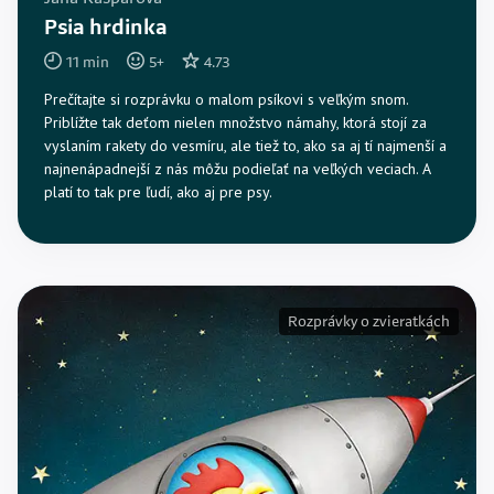
Psia hrdinka
11
min
5
+
4.73
Prečítajte si rozprávku o malom psíkovi s veľkým snom.
Priblížte tak deťom nielen množstvo námahy, ktorá stojí za
vyslaním rakety do vesmíru, ale tiež to, ako sa aj tí najmenší a
najnenápadnejší z nás môžu podieľať na veľkých veciach. A
platí to tak pre ľudí, ako aj pre psy.
Rozprávky o zvieratkách