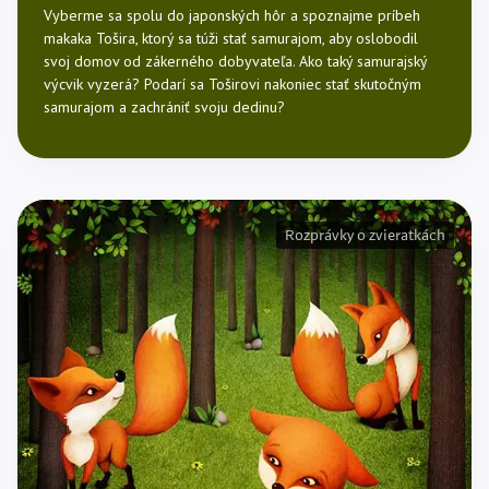
Vyberme sa spolu do japonských hôr a spoznajme príbeh
makaka Tošira, ktorý sa túži stať samurajom, aby oslobodil
svoj domov od zákerného dobyvateľa. Ako taký samurajský
výcvik vyzerá? Podarí sa Toširovi nakoniec stať skutočným
samurajom a zachrániť svoju dedinu?
Rozprávky o zvieratkách