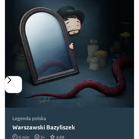
Legenda polska
Warszawski Bazyliszek
6
min
5
+
4.88