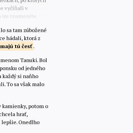
ierkach, po ktorých
e vyčíňali v
sa im znamenite.
vilo sa tam zúbožené
e hádali, ktorá z
majú tú
česť
.
ý menom Tanuki. Bol
Japonsku od jedného
a každý si naňho
i. To sa však malo
ky kamienky, potom o
chcela hrať,
i lepšie. Onedlho