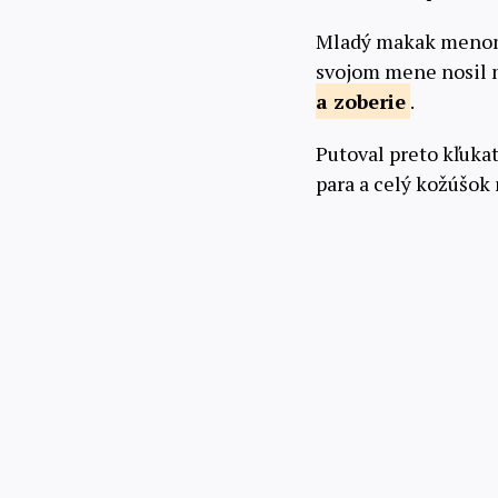
Mladý makak menom 
svojom mene nosil m
a
zoberie
.
Putoval preto kľuk
para a celý kožúšok