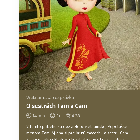
Vietnamská rozprávka
O sestrách Tam a Cam
14
min
5
+
4.38
V tomto príbehu sa dozviete o vietnamskej Popoluške
menom Tam. Aj ona si pre krutú macochu a sestru Cam
vytrpí mnoho úkladov a krívd, ale nevzdá sa, a tak sa