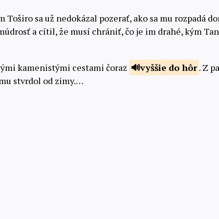
Toširo sa už nedokázal pozerať, ako sa mu rozpadá do
údrosť a cítil, že musí chrániť, čo je im drahé, kým Ta
atými kamenistými cestami čoraz
vyššie do
hôr
. Z p
 mu stvrdol od zimy.…