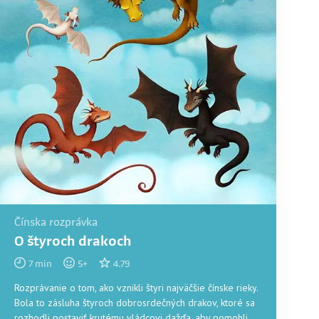
Čínska rozprávka
O štyroch drakoch
7
min
5
+
4.79
Rozprávanie o tom, ako vznikli štyri najväčšie čínske rieky.
Bola to zásluha štyroch dobrosrdečných drakov, ktoré sa
rozhodli postaviť krutému vládcovi dažďa, aby pomohli