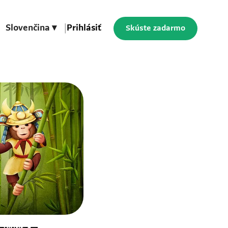
Slovenčina ▾
|
Prihlásiť
Skúste zadarmo