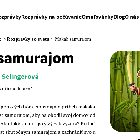
ozprávky
Rozprávky na počúvanie
Omaľovánky
Blog
O nás
c
>
Rozprávky zo sveta
>
Makak samurajom
samurajom
 Selingerová
3
•
110
hodnotení
aponských hôr a spoznajme príbeh makaka
stať samurajom, aby oslobodil svoj domov od
 Ako taký samurajský výcvik vyzerá? Podarí
stať skutočným samurajom a zachrániť svoju