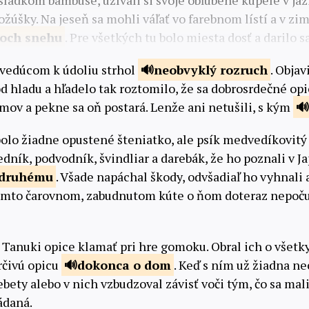
sladkom bambuse, užívali si svoje obľúbené kúpele v jaz
ožúšky. Na jeseň sa mohli váľať vo farebnom lístí a v zim
joch
snehu
. Pre všetkých tu bolo miesta dosť a darilo 
 vedúcom k údoliu strhol
neobvyklý
rozruch
. Obja
d hladu a hľadelo tak roztomilo, že sa dobrosrdečné opic
mov a pekne sa oň postará. Lenže ani netušili, s kým
bolo žiadne opustené šteniatko, ale psík medvedíkovit
edník, podvodník, švindliar a darebák, že ho poznali v 
druhému
. Všade napáchal škody, odvšadiaľ ho vyhnali 
tomto čarovnom, zabudnutom kúte o ňom doteraz nepočul
 Tanuki opice klamať pri hre gomoku. Obral ich o všet
rčivú opicu
dokonca o
dom
. Keď s ním už žiadna ne
ebety alebo v nich vzbudzoval závisť voči tým, čo sa mal
ádaná.