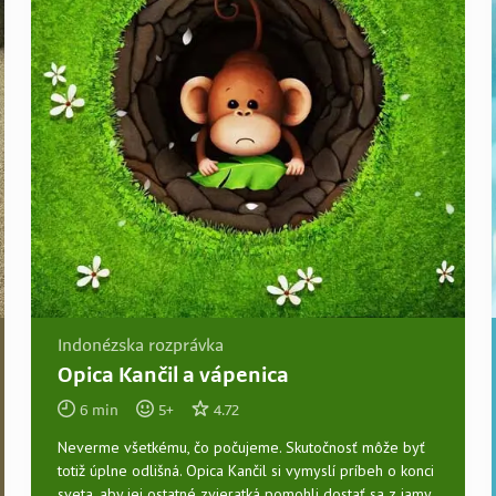
Indonézska rozprávka
Opica Kančil a vápenica
6
min
5
+
4.72
Neverme všetkému, čo počujeme. Skutočnosť môže byť
totiž úplne odlišná. Opica Kančil si vymyslí príbeh o konci
sveta, aby jej ostatné zvieratká pomohli dostať sa z jamy,