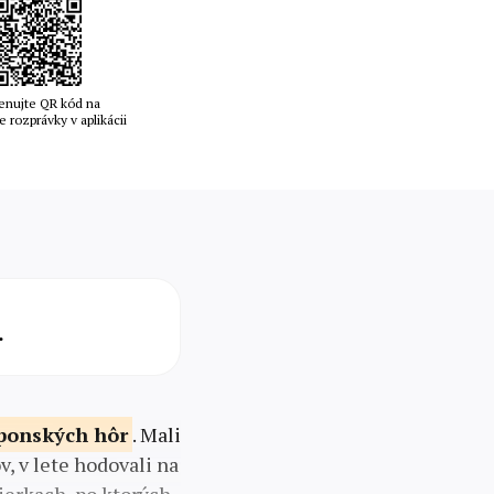
enujte QR kód na
e rozprávky v aplikácii
.
ponských hôr
. Mali
v, v lete hodovali na