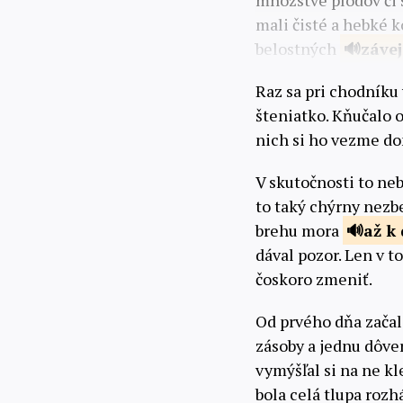
množstve plodov či 
mali čisté a hebké k
belostných
záve
Raz sa pri chodníku
šteniatko. Kňučalo o
nich si ho vezme do
V skutočnosti to ne
to taký chýrny nezb
brehu mora
až k
dával pozor. Len v 
čoskoro zmeniť.
Od prvého dňa začal
zásoby a jednu dôve
vymýšľal si na ne kl
bola celá tlupa rozh