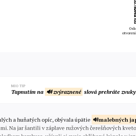
Osk
otvoreni
MIO TIP
Tapnutím na
🔊 zvýraznené
slová prehráte zvuky
lých a huňatých opíc, obývala úpätie
malebných
ja
mi. Na jar šantili v záplave ružových čerešňových kveto