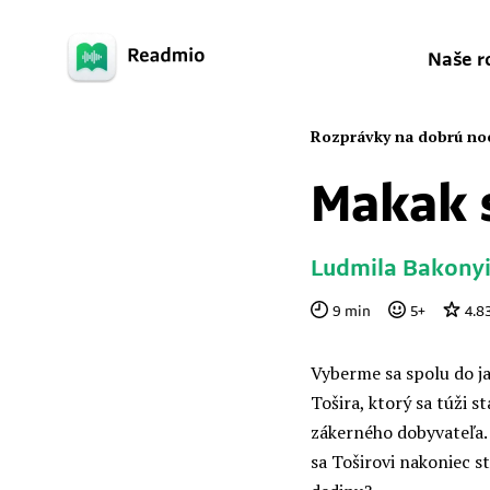
Naše r
Rozprávky na dobrú no
Makak 
Ludmila Bakonyi
9
min
5
+
4.8
Vyberme sa spolu do j
Tošira, ktorý sa túži 
zákerného dobyvateľa.
sa Toširovi nakoniec 