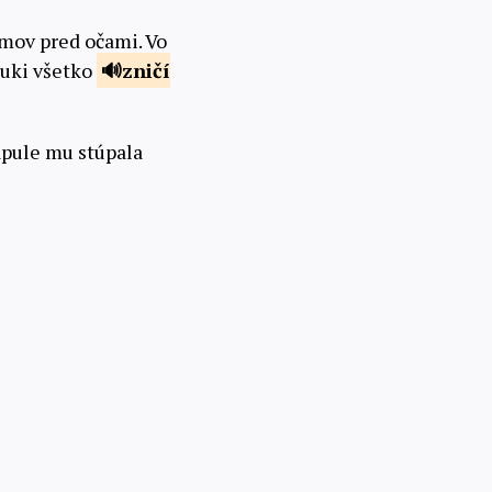
mov pred očami. Vo
nuki všetko
zničí
apule mu stúpala