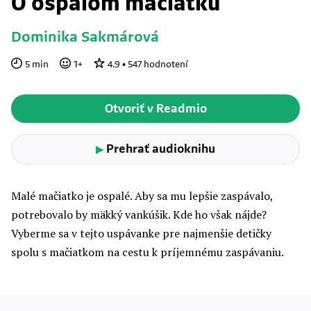
O ospalom mačiatku
Dominika Sakmárová
5
min
1
+
4.9
•
547
hodnotení
Otvoriť v Readmio
Prehrať audioknihu
▶
Malé mačiatko je ospalé. Aby sa mu lepšie zaspávalo,
potrebovalo by mäkký vankúšik. Kde ho však nájde?
Vyberme sa v tejto uspávanke pre najmenšie detičky
spolu s mačiatkom na cestu k príjemnému zaspávaniu.