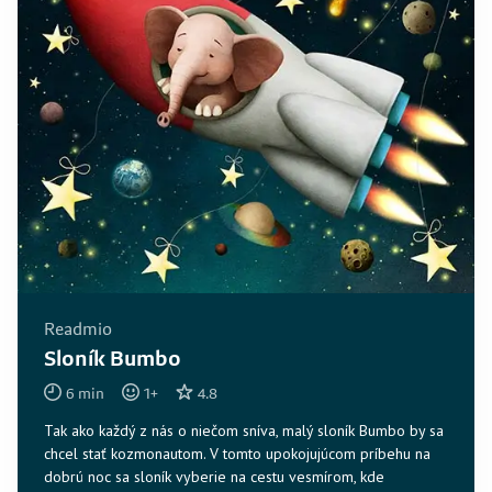
Readmio
Sloník Bumbo
6
min
1
+
4.8
Tak ako každý z nás o niečom sníva, malý sloník Bumbo by sa
chcel stať kozmonautom. V tomto upokojujúcom príbehu na
dobrú noc sa sloník vyberie na cestu vesmírom, kde