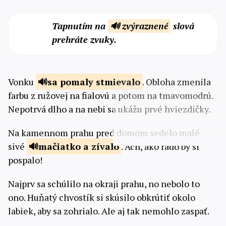
Tapnutím na
🔊 zvýraznené
slová
prehráte zvuky.
Vonku
sa pomaly
stmievalo
. Obloha zmenila
farbu z ružovej na fialovú a potom na tmavomodrú.
Nepotrvá dlho a na nebi sa ukážu prvé hviezdičky.
Na kamennom prahu pred domom sedelo malé
sivé
mačiatko a
zívalo
. Ach, ako rado by si
pospalo!
Najprv sa schúlilo na okraji prahu, no nebolo to
ono. Huňatý chvostík si skúsilo obkrútiť okolo
labiek, aby sa zohrialo. Ale aj tak nemohlo zaspať.