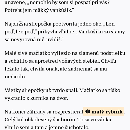
unavene, „nemohlo by som si pospať pri vás?
Potrebujem mäkký vankúšik.“
Najbližšia sliepočka pootvorila jedno oko. „Len
poď, len poď,“ prikývla vľúdne. „Vankúšiku zo slamy
sa nevyrovná nič, uvidíš.“
Malé sivé mačiatko vyliezlo na slamenú podstielku
a schúlilo sa uprostred voňavých stebiel. Chvíľu
ležalo tak, chvíľu onak, ale zadriemať sa mu
nedarilo.
Všetky sliepočky už tvrdo spali. Mačiatko sa tíško
vykradlo z kurníka na dvor.
Na konci záhrady sa rozprestieral
malý
rybník
.
Celý bol obkolesený šachorím. To sa vo vánku
vlnilo sem a tam a jemne šuchotalo.