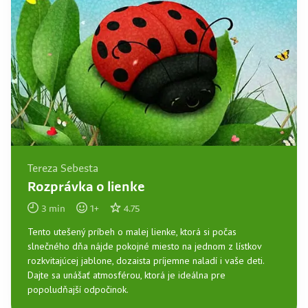
Tereza Sebesta
Rozprávka o lienke
3
min
1
+
4.75
Tento utešený príbeh o malej lienke, ktorá si počas
slnečného dňa nájde pokojné miesto na jednom z lístkov
rozkvitajúcej jablone, dozaista príjemne naladí i vaše deti.
Dajte sa unášať atmosférou, ktorá je ideálna pre
popoludňajší odpočinok.