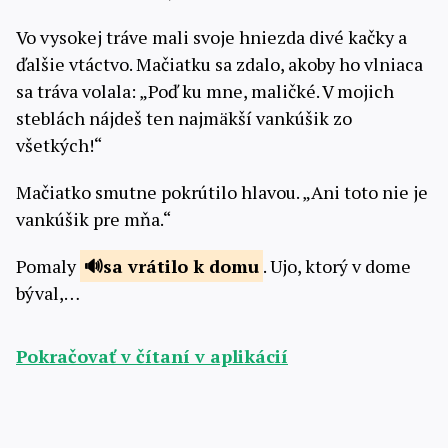
Vo vysokej tráve mali svoje hniezda divé kačky a
ďalšie vtáctvo. Mačiatku sa zdalo, akoby ho vlniaca
sa tráva volala: „Poď ku mne, maličké. V mojich
steblách nájdeš ten najmäkší vankúšik zo
všetkých!“
Mačiatko smutne pokrútilo hlavou. „Ani toto nie je
vankúšik pre mňa.“
Pomaly
sa vrátilo k
domu
. Ujo, ktorý v dome
býval,…
Pokračovať v čítaní v aplikácií