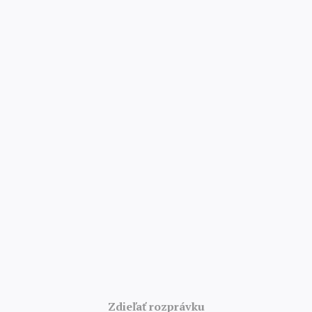
4.8/5 · 52 000 hodnotení
Zdieľať rozprávku