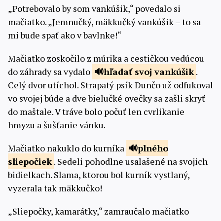
„Potrebovalo by som vankúšik,“ povedalo si
mačiatko. „Jemnučký, mäkkučký vankúšik – to sa
mi bude spať ako v bavlnke!“
Mačiatko zoskočilo z múrika a cestičkou vedúcou
do záhrady sa vydalo
hľadať svoj
vankúšik
.
Celý dvor utíchol. Strapatý psík Dunčo už odfukoval
vo svojej búde a dve bielučké ovečky sa zašli skryť
do maštale. V tráve bolo počuť len cvrlikanie
hmyzu a šušťanie vánku.
Mačiatko nakuklo do kurníka
plného
sliepočiek
. Sedeli pohodlne usalašené na svojich
bidielkach. Slama, ktorou bol kurník vystlaný,
vyzerala tak mäkkučko!
„Sliepočky, kamarátky,“ zamraučalo mačiatko