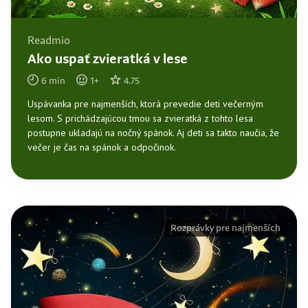
Readmio
Ako uspať zvieratká v lese
6
min
1
+
4.75
Uspávanka pre najmenších, ktorá prevedie deti večerným
lesom. S prichádzajúcou tmou sa zvieratká z tohto lesa
postupne ukladajú na nočný spánok. Aj deti sa takto naučia, že
večer je čas na spánok a odpočinok.
Rozprávky pre najmenších