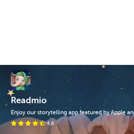
Readmio
Enjoy our storytelling app featured by Apple a
4.8