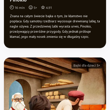
Pinokio
16
min
5
+
4.91
Znana na całym świecie bajka o tym, że kłamstwo nie
popłaca. Gdy samotny rzeźbiarz wyciosuje drewnianą lalkę, ta
nagle ożywa. Z przedziwnej lalki wyrasta urwis, Pinokio,
przeżywający przeróżne przygody. Gdy jednak próbuje
kłamać, jego mały nosek zmienia się w długaśny szpic.
Bajki dla dzieci 5+