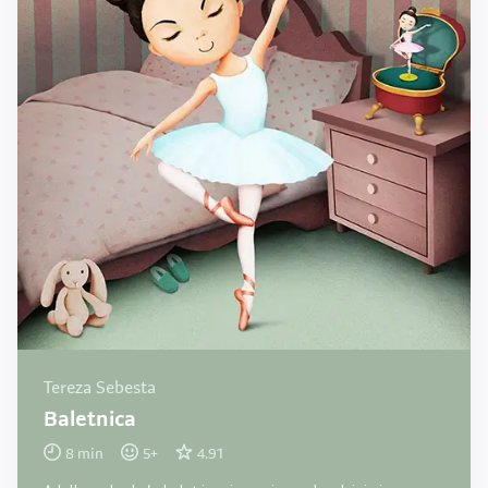
Tereza Sebesta
Baletnica
8
min
5
+
4.91