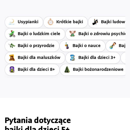
Usypianki
Krótkie bajki
Bajki ludowe
Bajki o ludzkim ciele
Bajki o zdrowiu psychic
Bajki o przyrodzie
Bajki o nauce
Bajki
Bajki dla maluszków
Bajki dla dzieci 3+
Bajki dla dzieci 8+
Bajki bożonarodzeniowe
Pytania dotyczące