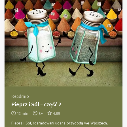
Readmio
Pieprz i Sól – część 2
12
min
3
+
4.85
Pieprz i Sól, rozradowani udaną przygodą we Włoszech,