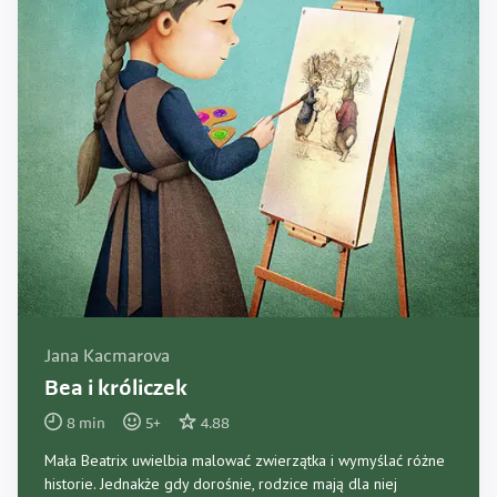
Jana Kacmarova
Bea i króliczek
8
min
5
+
4.88
Mała Beatrix uwielbia malować zwierzątka i wymyślać różne
historie. Jednakże gdy dorośnie, rodzice mają dla niej