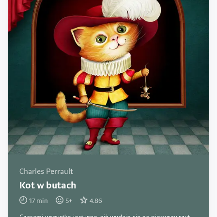
Charles Perrault
Kot w butach
17
min
5
+
4.86