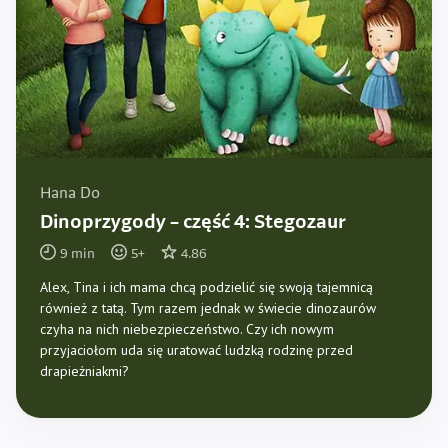
Hana Do
Dinoprzygody – część 4: Stegozaur
9
min
5
+
4.86
Alex, Tina i ich mama chcą podzielić się swoją tajemnicą
również z tatą. Tym razem jednak w świecie dinozaurów
czyha na nich niebezpieczeństwo. Czy ich nowym
przyjaciołom uda się uratować ludzką rodzinę przed
drapieżniakmi?