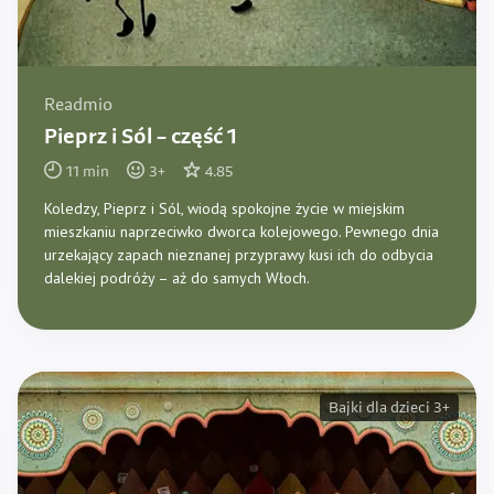
Readmio
Pieprz i Sól – część 1
11
min
3
+
4.85
Koledzy, Pieprz i Sól, wiodą spokojne życie w miejskim
mieszkaniu naprzeciwko dworca kolejowego. Pewnego dnia
urzekający zapach nieznanej przyprawy kusi ich do odbycia
dalekiej podróży – aż do samych Włoch.
Bajki dla dzieci 3+