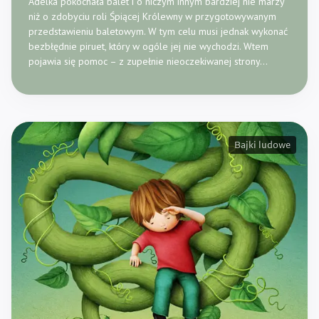
Adelka pokochała balet i o niczym innym bardziej nie marzy
niż o zdobyciu roli Śpiącej Królewny w przygotowywanym
przedstawieniu baletowym. W tym celu musi jednak wykonać
bezbłędnie piruet, który w ogóle jej nie wychodzi. Wtem
pojawia się pomoc – z zupełnie nieoczekiwanej strony…
Bajki ludowe