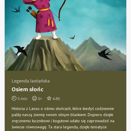
Legenda laotańska
Osiem słońc
5
min
5
+
4.85
Historia z Laosu o ośmiu słońcach, które kiedyś codziennie
paliły naszą ziemię swoim silnym blaskiem. Dopiero dzięki
zręcznemu łucznikowi i kogutowi udało się zaprowadzić na
świecie równowagę. Ta stara legenda, dzięki tematyce