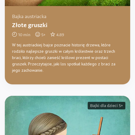
Bajka austriacka
Złote gruszki
10
min
5
+
4.89
W tej austriackiej bajce poznacie historię drzewa, które
rodziło najlepsze gruszki w całym królestwie oraz trzech
braci, którzy chcieli zanieść królowi prezent w postaci
gruszek. Przeczytajcie, jaki los spotkał każdego z braci za
jego zachowanie.
Bajki dla dzieci 5+