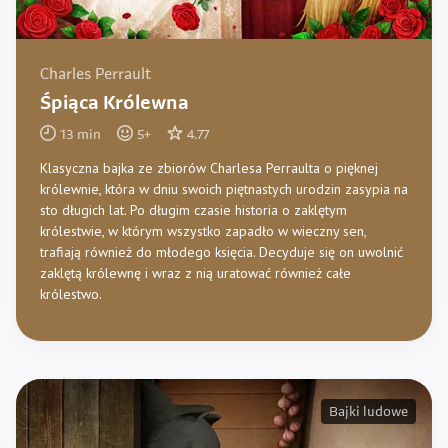
Charles Perrault
Śpiąca Królewna
13
min
5
+
4.77
Klasyczna bajka ze zbiorów Charlesa Perraulta o pięknej
królewnie, która w dniu swoich piętnastych urodzin zasypia na
sto długich lat. Po długim czasie historia o zaklętym
królestwie, w którym wszystko zapadło w wieczny sen,
trafiają również do młodego księcia. Decyduje się on uwolnić
zaklętą królewnę i wraz z nią uratować również całe
królestwo.
Bajki ludowe