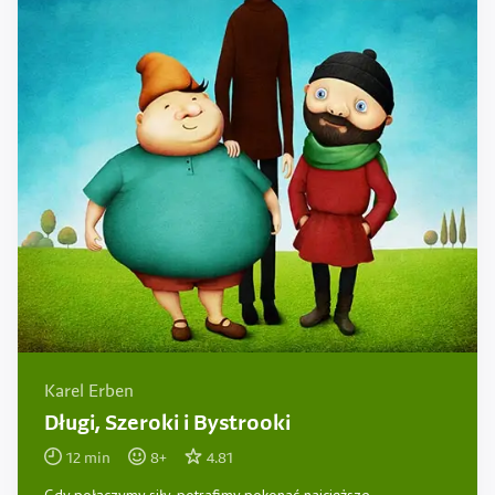
Karel Erben
Długi, Szeroki i Bystrooki
12
min
8
+
4.81