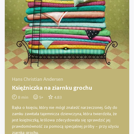
Hans Christian Andersen
Księżniczka na ziarnku grochu
8
min
5
+
4.83
Bajka o księciu, który nie mógł znaleźć narzeczonej. Gdy do
zamku zawitała tajemnicza dziewczyna, która twierdziła, że
jest księżniczką, królowa zdecydowała się sprawdzić jej
prawdomówność za pomocą specjalnej próby – przy użyciu
ziarnka grochu.