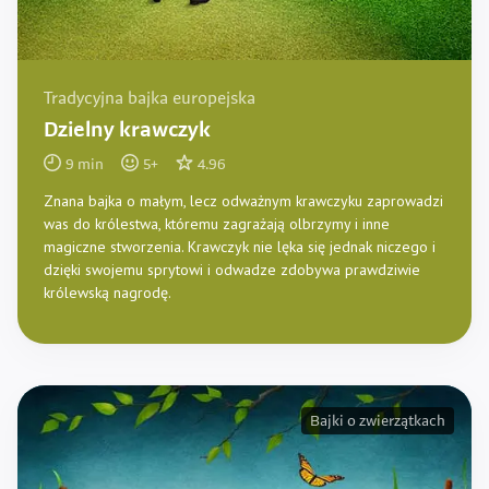
Tradycyjna bajka europejska
Dzielny krawczyk
9
min
5
+
4.96
Znana bajka o małym, lecz odważnym krawczyku zaprowadzi
was do królestwa, któremu zagrażają olbrzymy i inne
magiczne stworzenia. Krawczyk nie lęka się jednak niczego i
dzięki swojemu sprytowi i odwadze zdobywa prawdziwie
królewską nagrodę.
Bajki o zwierzątkach