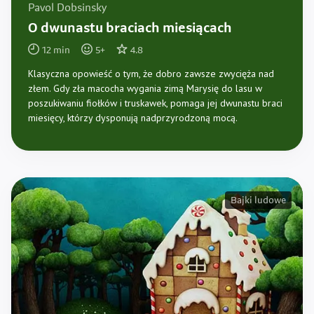
Pavol Dobsinsky
O dwunastu braciach miesiącach
12
min
5
+
4.8
Klasyczna opowieść o tym, że dobro zawsze zwycięża nad
złem. Gdy zła macocha wygania zimą Marysię do lasu w
poszukiwaniu fiołków i truskawek, pomaga jej dwunastu braci
miesięcy, którzy dysponują nadprzyrodzoną mocą.
Bajki ludowe