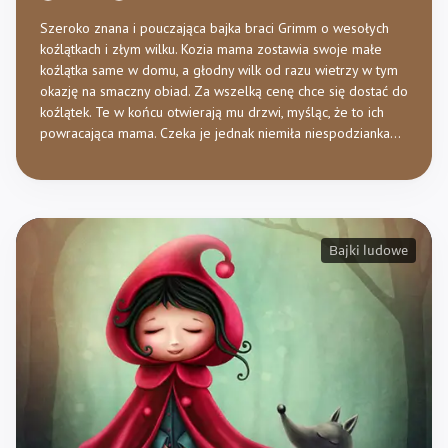
Szeroko znana i pouczająca bajka braci Grimm o wesołych
koźlątkach i złym wilku. Kozia mama zostawia swoje małe
koźlątka same w domu, a głodny wilk od razu wietrzy w tym
okazję na smaczny obiad. Za wszelką cenę chce się dostać do
koźlątek. Te w końcu otwierają mu drzwi, myśląc, że to ich
powracająca mama. Czeka je jednak niemiła niespodzianka…
Bajki ludowe