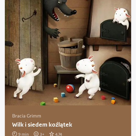
Bracia Grimm
Wilk i siedem koźlątek
9
min
3
+
4.74