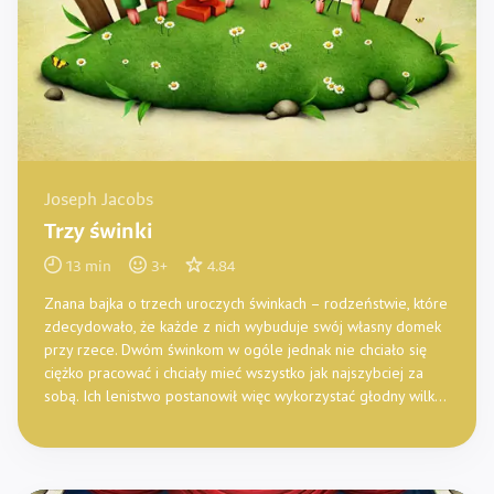
Joseph Jacobs
Trzy świnki
13
min
3
+
4.84
Znana bajka o trzech uroczych świnkach – rodzeństwie, które
zdecydowało, że każde z nich wybuduje swój własny domek
przy rzece. Dwóm świnkom w ogóle jednak nie chciało się
ciężko pracować i chciały mieć wszystko jak najszybciej za
sobą. Ich lenistwo postanowił więc wykorzystać głodny wilk…