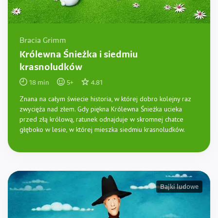
Bracia Grimm
Królewna Śnieżka i siedmiu
krasnoludków
18
min
5
+
4.81
Znana na całym świecie historia, w której dobro kolejny raz
zwycięża nad złem. Gdy piękna Królewna Śnieżka ucieka
przed złą królową, ratunek odnajduje w skromnej chatce
głęboko w lesie, w której mieszka siedmiu krasnoludków.
Bajki ludowe