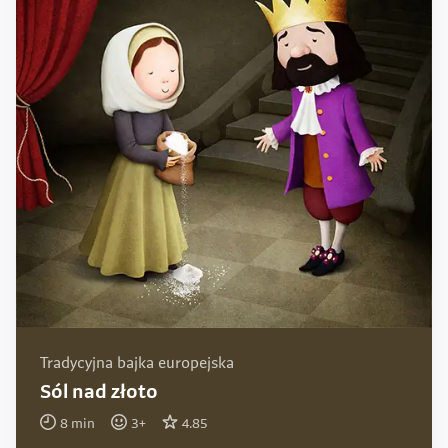
Tradycyjna bajka europejska
Sól nad złoto
8
min
3
+
4.85