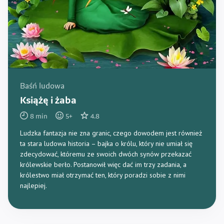
Baśń ludowa
Książę i żaba
8
min
5
+
4.8
Ludzka fantazja nie zna granic, czego dowodem jest również
ta stara ludowa historia – bajka o królu, który nie umiał się
zdecydować, któremu ze swoich dwóch synów przekazać
królewskie berło. Postanowił więc dać im trzy zadania, a
królestwo miał otrzymać ten, który poradzi sobie z nimi
najlepiej.