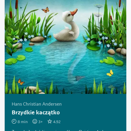
Hans Christian Andersen
Brzydkie kaczątko
8
min
3
+
4.92