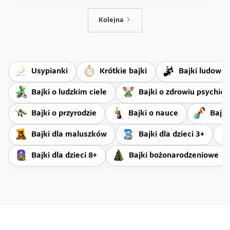
Kolejna
Usypianki
Krótkie bajki
Bajki ludowe
Bajki o ludzkim ciele
Bajki o zdrowiu psychic
Bajki o przyrodzie
Bajki o nauce
Bajki
Bajki dla maluszków
Bajki dla dzieci 3+
Bajki dla dzieci 8+
Bajki bożonarodzeniowe