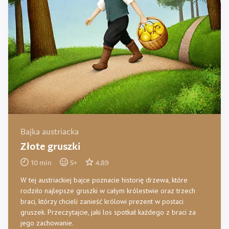
Bajka austriacka
Złote gruszki
10
min
5
+
4.89
W tej austriackiej bajce poznacie historię drzewa, które
rodziło najlepsze gruszki w całym królestwie oraz trzech
braci, którzy chcieli zanieść królowi prezent w postaci
gruszek. Przeczytajcie, jaki los spotkał każdego z braci za
jego zachowanie.