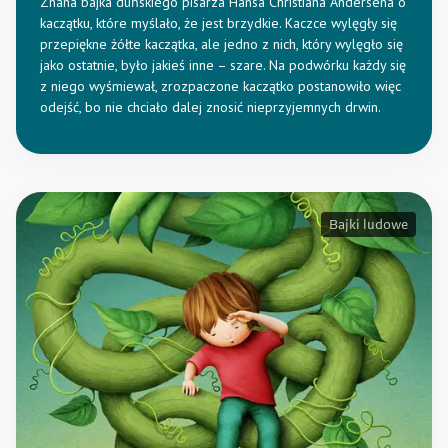
Znana bajka duńskiego pisarza Hansa Christiana Andersena o
kaczątku, które myślało, że jest brzydkie. Kaczce wylęgły się
przepiękne żółte kaczątka, ale jedno z nich, który wylęgło się
jako ostatnie, było jakieś inne – szare. Na podwórku każdy się
z niego wyśmiewał, zrozpaczone kaczątko postanowiło więc
odejść, bo nie chciało dalej znosić nieprzyjemnych drwin.
Bajki ludowe