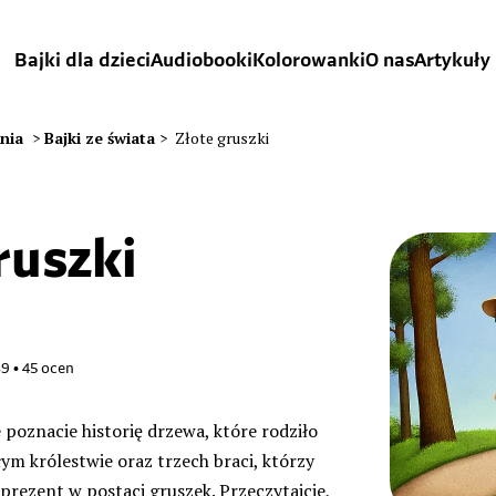
Bajki dla dzieci
Audiobooki
Kolorowanki
O nas
Artykuły
ania
>
Bajki ze świata
>
Złote gruszki
ruszki
a
89
•
45
ocen
e poznacie historię drzewa, które rodziło
łym królestwie oraz trzech braci, którzy
 prezent w postaci gruszek. Przeczytajcie,