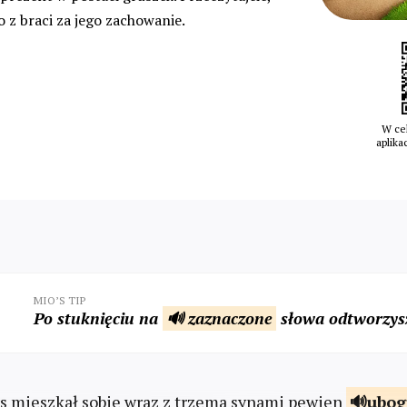
o z braci za jego zachowanie.
W cel
aplika
MIO’S TIP
Po stuknięciu na
🔊 zaznaczone
słowa odtworzysz
rs mieszkał sobie wraz z trzema synami pewien
ubog