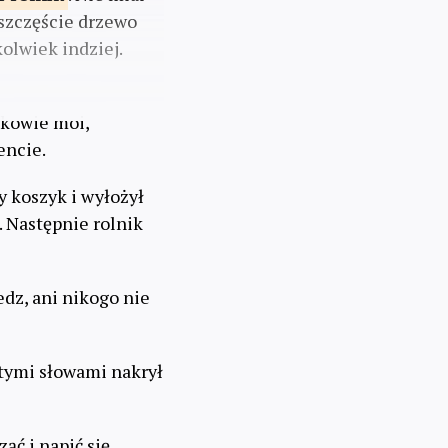
 szczęście drzewo
olwiek indziej.
nkowie moi,
encie.
y koszyk i wyłożył
. Następnie rolnik
edz, ani nikogo nie
 tymi słowami nakrył
ąć i napić się.