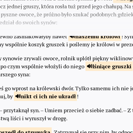
z jednej gruszy, która rosła tuż przed jego chałupą. Na
 i pyszne owoce, że próżno było szukać podobnych gdziek
edział do swoich synów:
 pewno zasmakowałyby nawet
naszemu
królowi
! Sy
y wspólnie koszyk gruszek i poślemy je królowi w prez
dy synowie zrywali owoce, rolnik uplótł piękny wiklinow
 po czym wspólnie włożyli do niego
lśniące
gruszki
arszego syna:
eś go wprost na królewski dwór. Tylko samemu ich nie j
nuj, by
nikt ci ich
nie ukradł
!
– przytaknął syn. – Umiem przecież o siebie zadbać. – Z
twą liści i wyruszył w drogę.
oszedł do
strumyka
. Zatrzymał się przy nim, by odpocz