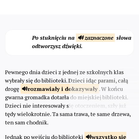
Po stuknięciu na
🔊 zaznaczone
słowa
odtworzysz dźwięki.
Pewnego dnia dzieci z jednej ze szkolnych klas
wybrały się do biblioteki. Dzieci idąc parami, całą
drogę
rozmawiały
i dokazywały
. W końcu
gwarna gromadka dotarła do miejskiej biblioteki.
Dzieci nie interesowały się otoczeniem, szły już
tędy wielokrotnie. Ta sama trawa, te same drzewa,
ten sam chodnik.
Jednak po wejściu do biblioteki
wszystko się