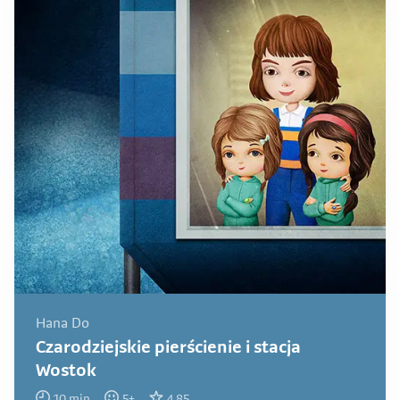
Hana Do
Czarodziejskie pierścienie i stacja
Wostok
10
min
5
+
4.85