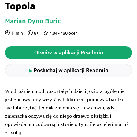
Topola
Marian Dyno Buric
11
min
8
+
4.84
•
480
ocen
Otwórz w aplikacji Readmio
Posłuchaj w aplikacji Readmio
▶
W odróżnieniu od pozostałych dzieci Józio w ogóle nie
jest zachwycony wizytą w bibliotece, ponieważ bardzo
nie lubi czytać. Jednak zmienia się to w chwili, gdy
znienacka odzywa się do niego drzewo z książki i
opowiada mu cudowną historię o tym, ile wcieleń ma już
za sobą.