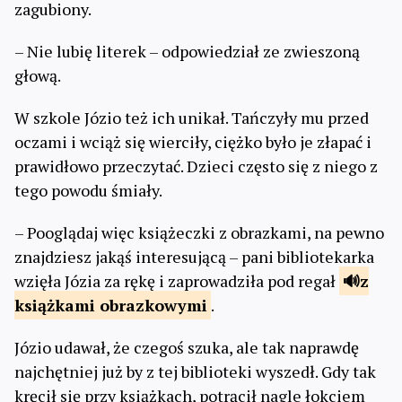
zagubiony.
– Nie lubię literek – odpowiedział ze zwieszoną
głową.
W szkole Józio też ich unikał. Tańczyły mu przed
oczami i wciąż się wierciły, ciężko było je złapać i
prawidłowo przeczytać. Dzieci często się z niego z
tego powodu śmiały.
– Pooglądaj więc książeczki z obrazkami, na pewno
znajdziesz jakąś interesującą – pani bibliotekarka
wzięła Józia za rękę i zaprowadziła pod regał
z
książkami
obrazkowymi
.
Józio udawał, że czegoś szuka, ale tak naprawdę
najchętniej już by z tej biblioteki wyszedł. Gdy tak
kręcił się przy książkach, potrącił nagle łokciem