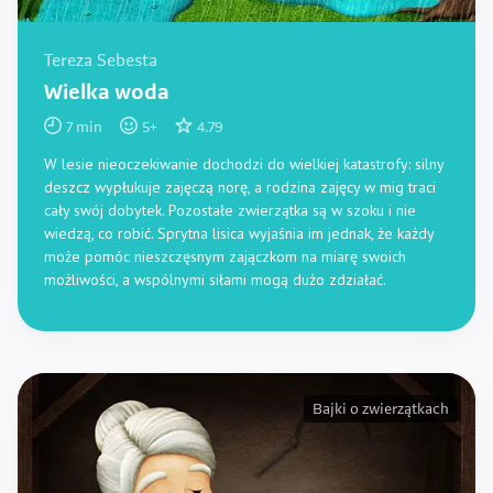
Tereza Sebesta
Wielka woda
7
min
5
+
4.79
W lesie nieoczekiwanie dochodzi do wielkiej katastrofy: silny
deszcz wypłukuje zajęczą norę, a rodzina zajęcy w mig traci
cały swój dobytek. Pozostałe zwierzątka są w szoku i nie
wiedzą, co robić. Sprytna lisica wyjaśnia im jednak, że każdy
może pomóc nieszczęsnym zajączkom na miarę swoich
możliwości, a wspólnymi siłami mogą dużo zdziałać.
Bajki o zwierzątkach