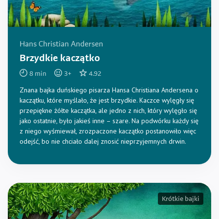
Hans Christian Andersen
Brzydkie kaczątko
8
min
3
+
4.92
Znana bajka duńskiego pisarza Hansa Christiana Andersena o
kaczątku, które myślało, że jest brzydkie. Kaczce wylęgły się
przepiękne żółte kaczątka, ale jedno z nich, który wylęgło się
jako ostatnie, było jakieś inne – szare. Na podwórku każdy się
z niego wyśmiewał, zrozpaczone kaczątko postanowiło więc
odejść, bo nie chciało dalej znosić nieprzyjemnych drwin.
Krótkie bajki