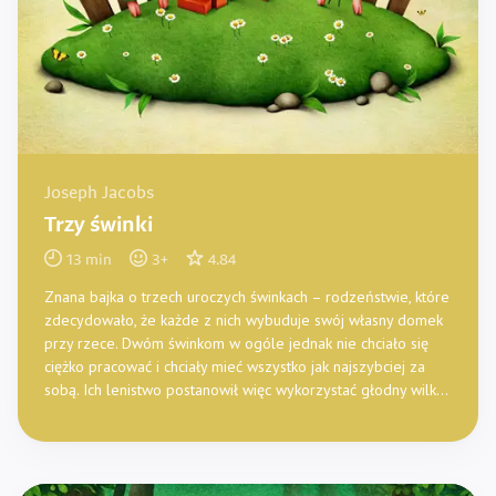
Joseph Jacobs
Trzy świnki
13
min
3
+
4.84
Znana bajka o trzech uroczych świnkach – rodzeństwie, które
zdecydowało, że każde z nich wybuduje swój własny domek
przy rzece. Dwóm świnkom w ogóle jednak nie chciało się
ciężko pracować i chciały mieć wszystko jak najszybciej za
sobą. Ich lenistwo postanowił więc wykorzystać głodny wilk…