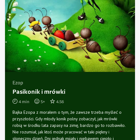
Ezop
Pasikonik i mrówki
4
min
5
+
4.56
Bajka Ezopa z morałem o tym, że zawsze trzeba myśleć o
przyszłości. Gdy młody konik polny zobaczył, jak mrówki
robią w środku lata zapasy na zimę, bardzo go to rozbawiło.
Nie rozumiał, jak ktoś może pracować w taki piękny i
słoneczny dzień. Dni jednak mijały i niebawem ciepło i