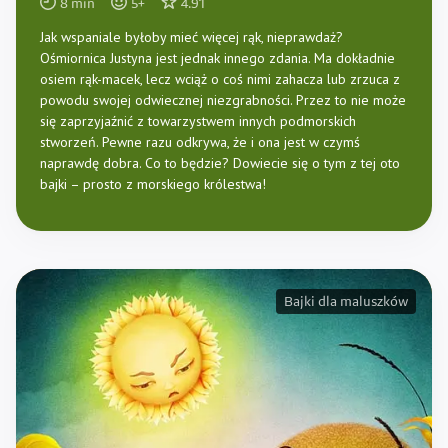
8
min
5
+
4.91
Jak wspaniale byłoby mieć więcej rąk, nieprawdaż?
Ośmiornica Justyna jest jednak innego zdania. Ma dokładnie
osiem rąk-macek, lecz wciąż o coś nimi zahacza lub zrzuca z
powodu swojej odwiecznej niezgrabności. Przez to nie może
się zaprzyjaźnić z towarzystwem innych podmorskich
stworzeń. Pewne razu odkrywa, że i ona jest w czymś
naprawdę dobra. Co to będzie? Dowiecie się o tym z tej oto
bajki – prosto z morskiego królestwa!
Bajki dla maluszków