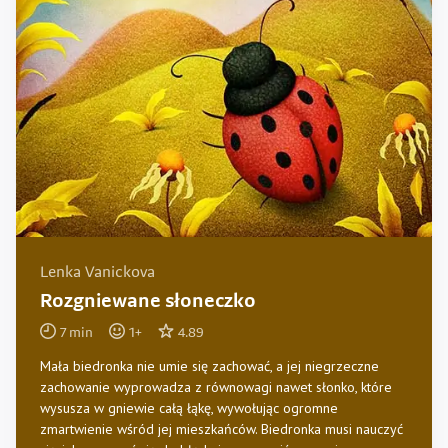
Lenka Vanickova
Rozgniewane słoneczko
7
min
1
+
4.89
Mała biedronka nie umie się zachować, a jej niegrzeczne
zachowanie wyprowadza z równowagi nawet słonko, które
wysusza w gniewie całą łąkę, wywołując ogromne
zmartwienie wśród jej mieszkańców. Biedronka musi nauczyć