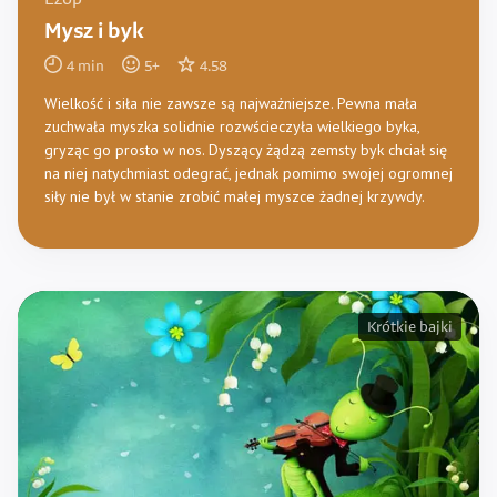
Ezop
Mysz i byk
4
min
5
+
4.58
Wielkość i siła nie zawsze są najważniejsze. Pewna mała
zuchwała myszka solidnie rozwścieczyła wielkiego byka,
gryząc go prosto w nos. Dyszący żądzą zemsty byk chciał się
na niej natychmiast odegrać, jednak pomimo swojej ogromnej
siły nie był w stanie zrobić małej myszce żadnej krzywdy.
Krótkie bajki