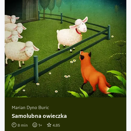
Marian Dyno Buric
Samolubna owieczka
8
min
1
+
4.85