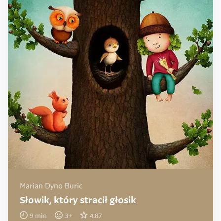
Marian Dyno Buric
Słowik, który stracił głosik
9
min
3
+
4.87