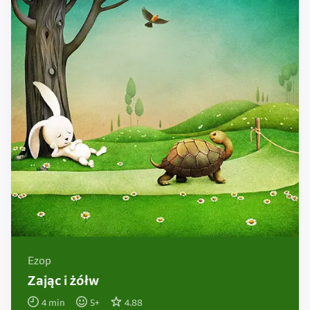
Ezop
Zając i żółw
4
min
5
+
4.88