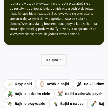
Jedna z owieczek w owczarni nie chciała przyjaźnić się z
pozostałymi, ponieważ była od nich wszystkich piękniejsza i
miała lśniąco biały kożuszek. Zachowywała się wyniośle w
stosunku do wszystkich i w zagrodzie zawsze stała na
uboczu. Wystarczyła jej bowiem jedna jedyna koleżanka – ta,
która najbardziej ją podziwiała. Tyle że była to sprytna lisica.
Wywyższanie się może się jednak łatwo zemścić.
Kolejna
Usypianki
Krótkie bajki
Bajki ludowe
Bajki o ludzkim ciele
Bajki o zdrowiu psychic
Bajki o przyrodzie
Bajki o nauce
Bajki