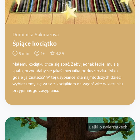
Dominika Sakmarova
Śpiące kociątko
5
min
1
+
4.89
Małemu kociątku chce się spać. Żeby jednak lepiej mu się
spało, przydałaby się jakaś mięciutka poduszeczka. Tylko
gdzie ją znaleźć? W tej usypiance dla najmłodszych dzieci
wybierzemy się wraz z kociątkiem na wędrówkę w kierunku
przyjemnego zasypiania.
Bajki o zwierzątkach