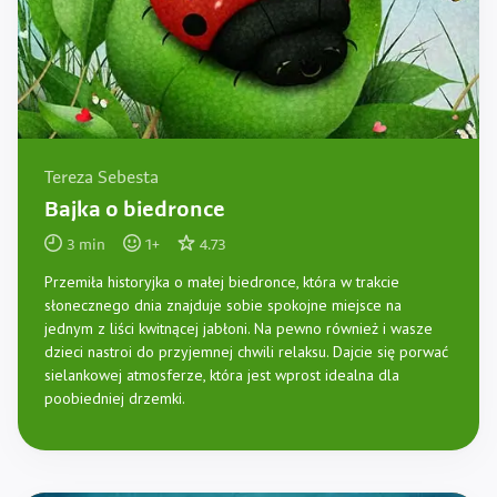
Tereza Sebesta
Bajka o biedronce
3
min
1
+
4.73
Przemiła historyjka o małej biedronce, która w trakcie
słonecznego dnia znajduje sobie spokojne miejsce na
jednym z liści kwitnącej jabłoni. Na pewno również i wasze
dzieci nastroi do przyjemnej chwili relaksu. Dajcie się porwać
sielankowej atmosferze, która jest wprost idealna dla
poobiedniej drzemki.