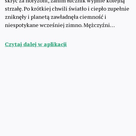
skryć za horyzont, zanim łucznik wyjmie kolejną
strzałę. Po krótkiej chwili światło i ciepło zupełnie
zniknęły i planetą zawładnęła ciemność i
niespotykane wcześniej zimno. Mężczyźni…
Czytaj dalej w aplikacji