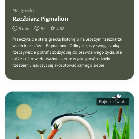
Mit grecki
Rzeźbiarz Pigmalion
8
min
8
+
4.68
Przeczytajcie starą grecką historię o najlepszym rzeźbiarzu
wszech czasów – Pigmalionie. Odkryjcie, czy swoją sztuką
rzeczywiście potrafił zbliżyć się do prawdziwego życia, ale
także coś o wiele ważniejszego: w jaki sposób dzięki
rzeźbieniu nauczył się akceptować samego siebie.
Bajki ze świata