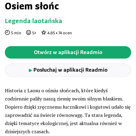
Osiem słońc
Legenda laotańska
5
min
5
+
4.85
•
74
ocen
Otwórz w aplikacji Readmio
Posłuchaj w aplikacji Readmio
▶
Historia z Laosu o ośmiu słońcach, które kiedyś
codziennie paliły naszą ziemię swoim silnym blaskiem.
Dopiero dzięki zręcznemu łucznikowi i kogutowi udało się
zaprowadzić na świecie równowagę. Ta stara legenda,
dzięki tematyce ekologicznej, jest aktualna również w
dzisiejszych czasach.