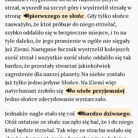
strzał, wyszedł na szczyt góry i wystrzelił strzałę w
stronę
pierwszego ze
słońc
. Gdy tylko słońce
zauważyło, że ktoś próbuje do niego strzelać,
szybko oddaliło się w bezpieczne miejsce, i to na
tyle daleko, że jego promienie w ogóle nie sięgały
już Ziemi. Następnie łucznik wystrzelił kolejnych
sześć strzał i wszystkie sześć słońc oddaliło się tak
bardzo, że przestały stwarzać jakiekolwiek
zagrożenie dla naszej planety. Na niebie zostało
już tylko jedno jedyne Słońce. Na Ziemi więc
natychmiast zrobiło się
o wiele
przyjemniej
.
Jedno słońce zdecydowanie wystarczało.
Jednakże nagle stało się coś
bardzo
dziwnego
.
Otóż ostatnie ze słońc zaczęło się bać, że i do niego
ktoś będzie strzelać. Tak więc ze strachu wolało się