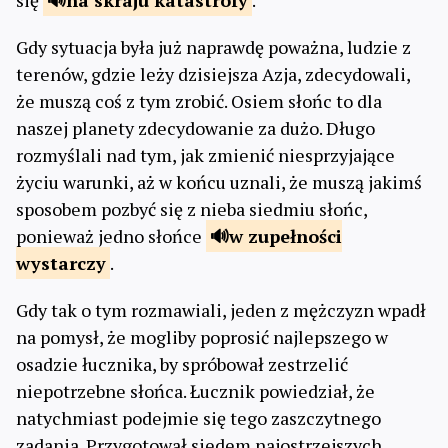
się
na skraju
katastrofy
.
Gdy sytuacja była już naprawdę poważna, ludzie z
terenów, gdzie leży dzisiejsza Azja, zdecydowali,
że muszą coś z tym zrobić. Osiem słońc to dla
naszej planety zdecydowanie za dużo. Długo
rozmyślali nad tym, jak zmienić niesprzyjające
życiu warunki, aż w końcu uznali, że muszą jakimś
sposobem pozbyć się z nieba siedmiu słońc,
ponieważ jedno słońce
w zupełności
wystarczy
.
Gdy tak o tym rozmawiali, jeden z mężczyzn wpadł
na pomysł, że mogliby poprosić najlepszego w
osadzie łucznika, by spróbował zestrzelić
niepotrzebne słońca. Łucznik powiedział, że
natychmiast podejmie się tego zaszczytnego
zadania. Przygotował siedem najostrzejszych