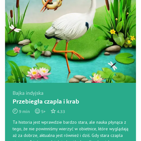
Bajka indyjska
Przebiegła czapla i krab
9
min
5
+
4.33
Ta historia jest wprawdzie bardzo stara, ale nauka płynąca z
tego, że nie powinniśmy wierzyć w obietnice, które wyglądają
aż za dobrze, aktualna jest również i dziś. Gdy stara czapla