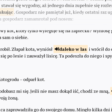
j stawał się wygodny, aż jednego dnia zupełnie się rozlen
kując
. Gospodarz nie pamiętał już, kiedy ostatni raz 
zu gospodarz zamamrotał pod nosem:
iwy kot, który tylko wyleguje się na zapiecku? Wyniosę 
a sam o siebie.
zrobił. Złapał kota, wyniósł
daleko
w las
i wrócił do
się po lesie i zauważył lisicę. Ta podeszła do niego i spy
otogrodu – odparł kot.
dobasz mi się. Jeśli nie masz dokąd iść, chodź ze mną,
woją żoną.
isica zaprowadziła go do swojego domu. Minęło kilka dni i