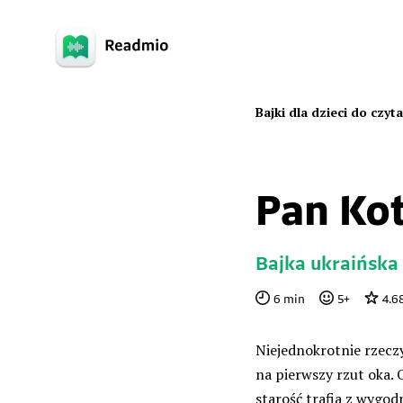
Bajki dla dzieci do czyt
Pan Ko
Bajka ukraińska
6
min
5
+
4.6
Niejednokrotnie rzeczy 
na pierwszy rzut oka. 
starość trafia z wygo