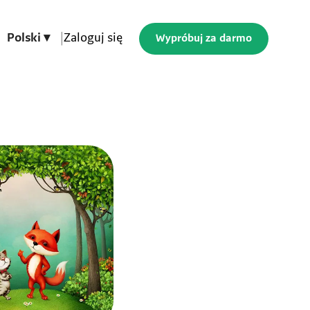
Polski ▾
|
Zaloguj się
Wypróbuj za darmo