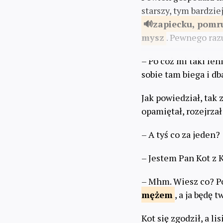
starszy, tym bardzie
zapiecku,
pomru
mysz
. Pewnego ra
– Po coż mi taki len
sobie tam biega i db
Jak powiedział, tak 
opamiętał, rozejrzał 
– A tyś co za jeden?
– Jestem Pan Kot z K
– Mhm. Wiesz co? Po
mężem
, a ja będę t
Kot się zgodził, a l