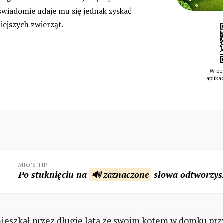
świadomie udaje mu się jednak zyskać
iejszych zwierząt.
W cel
aplika
MIO’S TIP
Po stuknięciu na
🔊 zaznaczone
słowa odtworzysz
eszkał przez długie lata ze swoim kotem w domku przy 