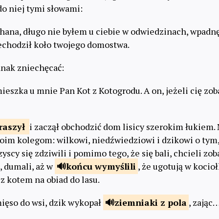
do niej tymi słowami:
chana, długo nie byłem u ciebie w odwiedzinach, wpadnę
zechodził koło twojego domostwa.
dnak zniechęcać:
mieszka u mnie Pan Kot z Kotogrodu. A on, jeżeli cię zob
raszył
i zaczął obchodzić dom lisicy szerokim łukiem.
oim kolegom: wilkowi, niedźwiedziowi i dzikowi o tym, 
zyscy się zdziwili i pomimo tego, że się bali, chcieli zo
, dumali, aż w
końcu
wymyślili
, że ugotują w kocio
 z kotem na obiad do lasu.
mięso do wsi, dzik wykopał
ziemniaki
z pola
, zając