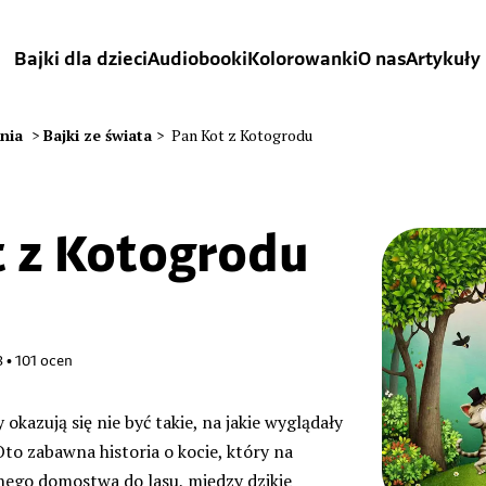
Bajki dla dzieci
Audiobooki
Kolorowanki
O nas
Artykuły
ania
>
Bajki ze świata
>
Pan Kot z Kotogrodu
t z Kotogrodu
8
•
101
ocen
okazują się nie być takie, na jakie wyglądały
Oto zabawna historia o kocie, który na
dnego domostwa do lasu, między dzikie