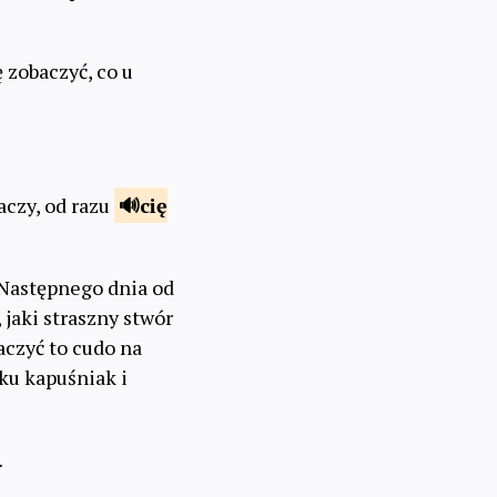
 zobaczyć, co u
aczy, od razu
cię
 Następnego dnia od
jaki straszny stwór
baczyć to cudo na
łku kapuśniak i
…