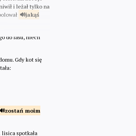
iwił i leżał tylko na
upolował
jakąś
go do lasu, niech
 domu. Gdy kot się
tała:
zostań
moim
 lisica spotkała