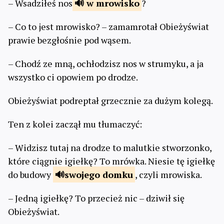
– Wsadziłeś nos
w
mrowisko
?
– Co to jest mrowisko? – zamamrotał Obieżyświat
prawie bezgłośnie pod wąsem.
– Chodź ze mną, ochłodzisz nos w strumyku, a ja
wszystko ci opowiem po drodze.
Obieżyświat podreptał grzecznie za dużym kolegą.
Ten z kolei zaczął mu tłumaczyć:
– Widzisz tutaj na drodze to malutkie stworzonko,
które ciągnie igiełkę? To mrówka. Niesie tę igiełkę
do budowy
swojego
domku
, czyli mrowiska.
– Jedną igiełkę? To przecież nic – dziwił się
Obieżyświat.