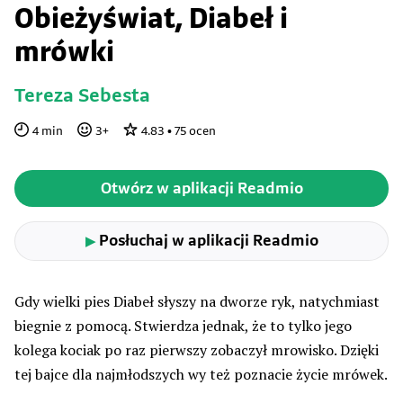
Obieżyświat, Diabeł i
mrówki
Tereza Sebesta
4
min
3
+
4.83
•
75
ocen
Otwórz w aplikacji Readmio
Posłuchaj w aplikacji Readmio
▶
Gdy wielki pies Diabeł słyszy na dworze ryk, natychmiast
biegnie z pomocą. Stwierdza jednak, że to tylko jego
kolega kociak po raz pierwszy zobaczył mrowisko. Dzięki
tej bajce dla najmłodszych wy też poznacie życie mrówek.