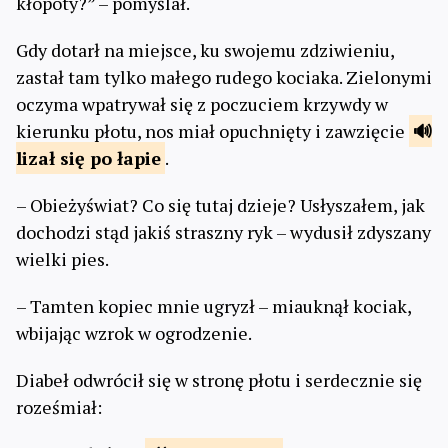
kłopoty?” – pomyślał.
Gdy dotarł na miejsce, ku swojemu zdziwieniu,
zastał tam tylko małego rudego kociaka. Zielonymi
oczyma wpatrywał się z poczuciem krzywdy w
kierunku płotu, nos miał opuchnięty i zawzięcie
lizał się
po łapie
.
– Obieżyświat? Co się tutaj dzieje? Usłyszałem, jak
dochodzi stąd jakiś straszny ryk – wydusił zdyszany
wielki pies.
– Tamten kopiec mnie ugryzł – miauknął kociak,
wbijając wzrok w ogrodzenie.
Diabeł odwrócił się w stronę płotu i serdecznie się
roześmiał: