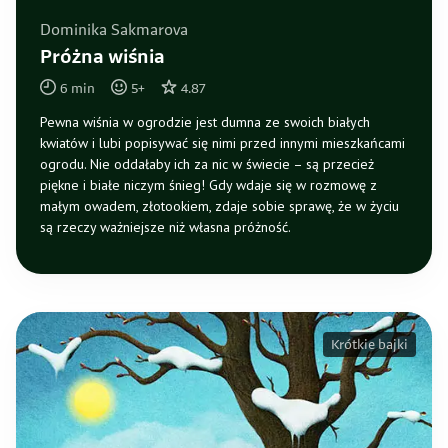
Dominika Sakmarova
Próżna wiśnia
6
min
5
+
4.87
Pewna wiśnia w ogrodzie jest dumna ze swoich białych
kwiatów i lubi popisywać się nimi przed innymi mieszkańcami
ogrodu. Nie oddałaby ich za nic w świecie – są przecież
piękne i białe niczym śnieg! Gdy wdaje się w rozmowę z
małym owadem, złotookiem, zdaje sobie sprawę, że w życiu
są rzeczy ważniejsze niż własna próżność.
Krótkie bajki