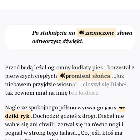
Po stuknięciu na
🔊 zaznaczone
słowa
odtworzysz dźwięki.
Przed budą leżał ogromny kudłaty pies i korzystał z
pierwszych ciepłych
promieni
słońca
. „Już
niebawem przyjdzie wiosna” – cieszył się Diabeł,
tak bowiem miał na imię ten kudłacz.
Nagle ze spokojnego półsnu wyrwał go jakiś
dziki
ryk
. Dochodził gdzieś z drogi. Diabeł nie
wahał się ani chwili, zerwał się na równe nogi i
pognał w stronę tego hałasu. „Co, jeśli ktoś ma