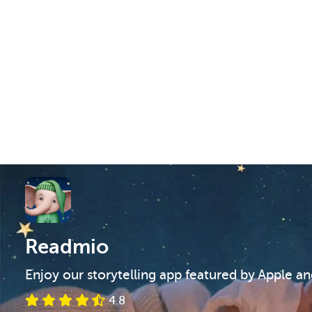
Readmio
Enjoy our storytelling app featured by Apple a
4.8