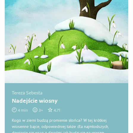
Tereza Sebesta
Nadejście wiosny
4
min
3
+
4.71
Kogo w ziemi budzą promienie słońca? W tej krótkiej
wiosenne bajce, odpowiedniej także dla najmłodszych,
dowiecie się wraz z dziećmi, jak budzi się na wiosnę