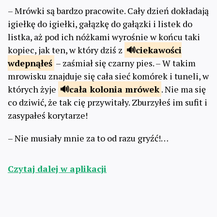
– Mrówki są bardzo pracowite. Cały dzień dokładają
igiełkę do igiełki, gałązkę do gałązki i listek do
listka, aż pod ich nóżkami wyrośnie w końcu taki
kopiec, jak ten, w który dziś z
ciekawości
wdepnąłeś
– zaśmiał się czarny pies. – W takim
mrowisku znajduje się cała sieć komórek i tuneli, w
których żyje
cała kolonia
mrówek
. Nie ma się
co dziwić, że tak cię przywitały. Zburzyłeś im sufit i
zasypałeś korytarze!
– Nie musiały mnie za to od razu gryźć!…
Czytaj dalej w aplikacji