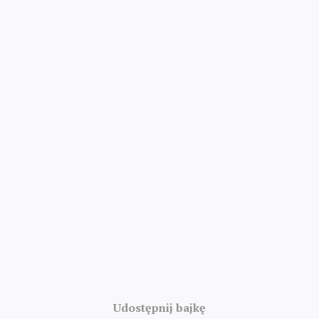
4.8/5 · 52 000 ocen
Udostępnij bajkę