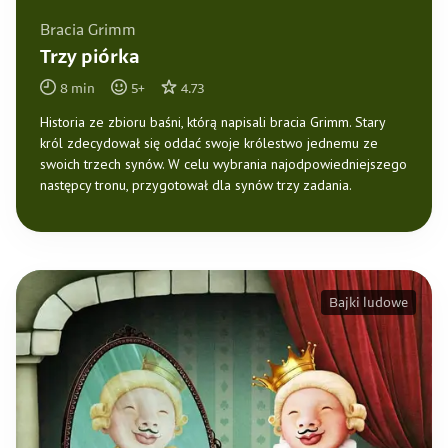
Bracia Grimm
Trzy piórka
8
min
5
+
4.73
Historia ze zbioru baśni, którą napisali bracia Grimm. Stary
król zdecydował się oddać swoje królestwo jednemu ze
swoich trzech synów. W celu wybrania najodpowiedniejszego
następcy tronu, przygotował dla synów trzy zadania.
Bajki ludowe