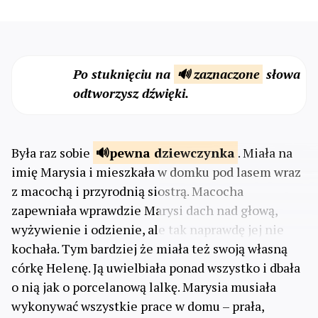
Po stuknięciu na
🔊 zaznaczone
słowa
odtworzysz dźwięki.
Była raz sobie
pewna
dziewczynka
. Miała na
imię Marysia i mieszkała w domku pod lasem wraz
z macochą i przyrodnią siostrą. Macocha
zapewniała wprawdzie Marysi dach nad głową,
wyżywienie i odzienie, ale tak naprawdę jej nie
kochała. Tym bardziej że miała też swoją własną
córkę Helenę. Ją uwielbiała ponad wszystko i dbała
o nią jak o porcelanową lalkę. Marysia musiała
wykonywać wszystkie prace w domu – prała,