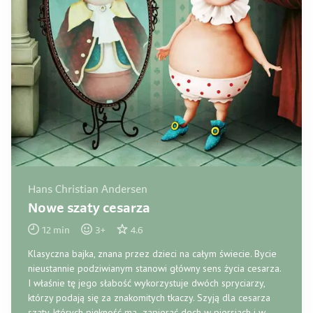
Hans Christian Andersen
Nowe szaty cesarza
12
min
3
+
4.6
Klasyczna bajka, znana przez dzieci na całym świecie. Bycie
nieustannie podziwianym stanowi główny sens życia cesarza.
I właśnie tę jego słabość wykorzystuje dwóch spryciarzy,
którzy podają się za znakomitych tkaczy. Szyją dla cesarza
szaty, których piękność ma zapierać dech w piersiach i w