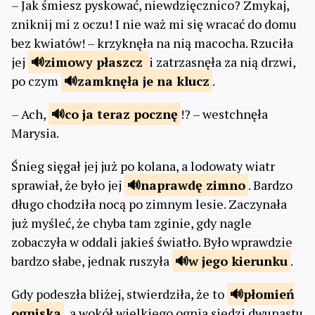
– Jak śmiesz pyskować, niewdzięcznico? Zmykaj,
zniknij mi z oczu! I nie waż mi się wracać do domu
bez kwiatów! – krzyknęła na nią macocha. Rzuciła
jej
zimowy
płaszcz
i zatrzasnęła za nią drzwi,
po czym
zamknęła
je na klucz
.
– Ach,
co ja teraz
pocznę
!? – westchnęła
Marysia.
Śnieg sięgał jej już po kolana, a lodowaty wiatr
sprawiał, że było jej
naprawdę
zimno
. Bardzo
długo chodziła nocą po zimnym lesie. Zaczynała
już myśleć, że chyba tam zginie, gdy nagle
zobaczyła w oddali jakieś światło. Było wprawdzie
bardzo słabe, jednak ruszyła
w jego
kierunku
.
Gdy podeszła bliżej, stwierdziła, że to
płomień
ogniska
, a wokół wielkiego ognia siedzi dwunastu