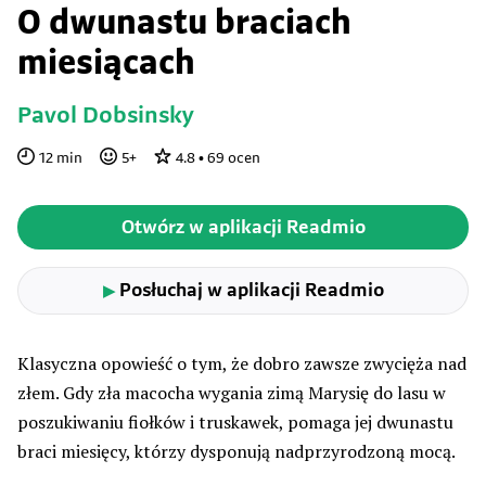
O dwunastu braciach
miesiącach
Pavol Dobsinsky
12
min
5
+
4.8
•
69
ocen
Otwórz w aplikacji Readmio
Posłuchaj w aplikacji Readmio
▶
Klasyczna opowieść o tym, że dobro zawsze zwycięża nad
złem. Gdy zła macocha wygania zimą Marysię do lasu w
poszukiwaniu fiołków i truskawek, pomaga jej dwunastu
braci miesięcy, którzy dysponują nadprzyrodzoną mocą.