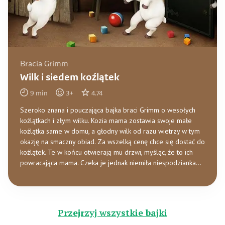
Bracia Grimm
Wilk i siedem koźlątek
9
min
3
+
4.74
Szeroko znana i pouczająca bajka braci Grimm o wesołych
koźlątkach i złym wilku. Kozia mama zostawia swoje małe
koźlątka same w domu, a głodny wilk od razu wietrzy w tym
okazję na smaczny obiad. Za wszelką cenę chce się dostać do
koźlątek. Te w końcu otwierają mu drzwi, myśląc, że to ich
powracająca mama. Czeka je jednak niemiła niespodzianka…
Przejrzyj wszystkie bajki