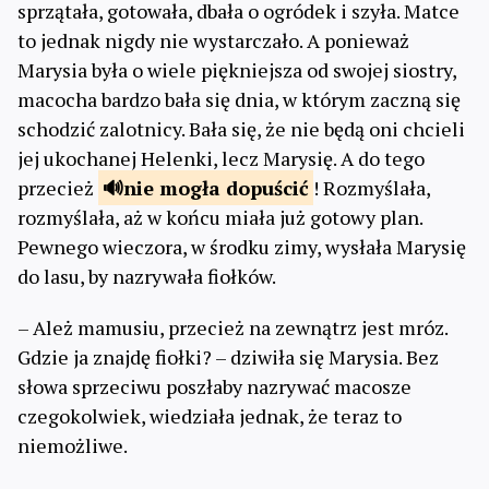
sprzątała, gotowała, dbała o ogródek i szyła. Matce
to jednak nigdy nie wystarczało. A ponieważ
Marysia była o wiele piękniejsza od swojej siostry,
macocha bardzo bała się dnia, w którym zaczną się
schodzić zalotnicy. Bała się, że nie będą oni chcieli
jej ukochanej Helenki, lecz Marysię. A do tego
przecież
nie mogła
dopuścić
! Rozmyślała,
rozmyślała, aż w końcu miała już gotowy plan.
Pewnego wieczora, w środku zimy, wysłała Marysię
do lasu, by nazrywała fiołków.
– Ależ mamusiu, przecież na zewnątrz jest mróz.
Gdzie ja znajdę fiołki? – dziwiła się Marysia. Bez
słowa sprzeciwu poszłaby nazrywać macosze
czegokolwiek, wiedziała jednak, że teraz to
niemożliwe.