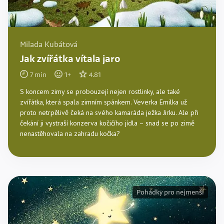
Milada Kubátová
Jak zvířátka vítala jaro
7
min
1
+
4.81
S koncem zimy se probouzejí nejen rostlinky, ale také
zvířátka, která spala zimním spánkem. Veverka Emilka už
proto netrpělivě čeká na svého kamaráda ježka Jirku. Ale při
čekání ji vystraší konzerva kočičího jídla – snad se po zimě
nenastěhovala na zahradu kočka?
Pohádky pro nejmenší