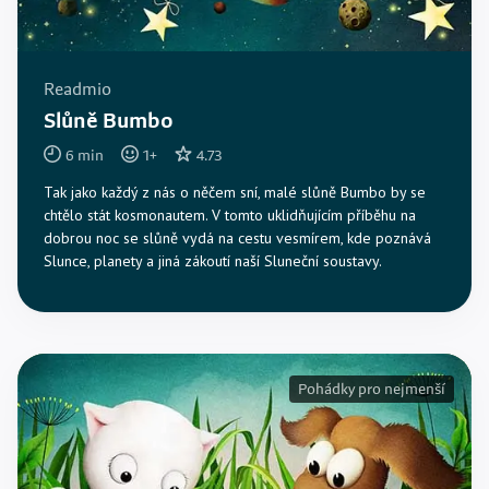
Readmio
Slůně Bumbo
6
min
1
+
4.73
Tak jako každý z nás o něčem sní, malé slůně Bumbo by se
chtělo stát kosmonautem. V tomto uklidňujícím příběhu na
dobrou noc se slůně vydá na cestu vesmírem, kde poznává
Slunce, planety a jiná zákoutí naší Sluneční soustavy.
Pohádky pro nejmenší