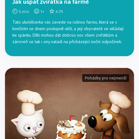
Jak uspat zvířátka na farmě
5
min
1
+
4.79
Tato ukolébavka vás zavede na rušnou farmu, která se s
končícím se dnem postupně utiší, a její obyvatelé se ukládají
ke spánku. Děti mohou dát dobrou noc všem zvířátkům a
zároveň se tak i ony naladí na přicházející noční odpočinek.
Pohádky pro nejmenší