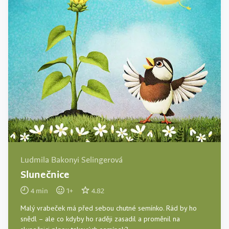
Ludmila Bakonyi Selingerová
Slunečnice
4
min
1
+
4.82
Malý vrabeček má před sebou chutné semínko. Rád by ho
snědl – ale co kdyby ho raději zasadil a proměnil na