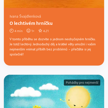
Ivana Švajdlenková
O lechtivém hrníčku
4
min
1
+
4.21
V tomto příběhu se dozvíte o jednom neobyčejném hrníčku.
Je totiž lechtivý. Jednoduchý děj a krátké věty umožní i vašim
nejmenším vnímat příběh bez problémů – přečtěte si jej
společně!
Pohádky pro nejmenší