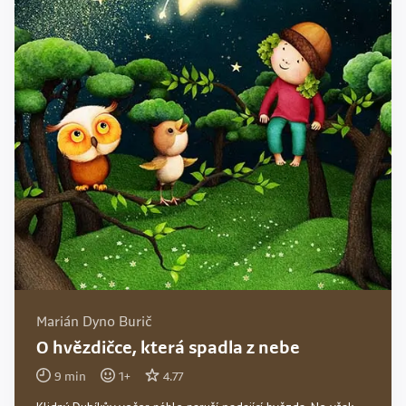
Marián Dyno Burič
O hvězdičce, která spadla z nebe
9
min
1
+
4.77