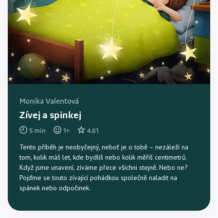
Monika Valentová
Zívej a spinkej
5
min
1
+
4.61
Tento příběh je neobyčejný, neboť je o tobě – nezáleží na
tom, kolik máš let, kde bydlíš nebo kolik měříš centimetrů.
Když jsme unavení, zíváme přece všichni stejně. Nebo ne?
Pojďme se touto zívající pohádkou společně naladit na
spánek nebo odpočinek.