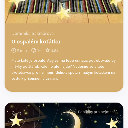
Dominika Sakmárová
O ospalém koťátku
5
min
1
+
4.84
Malé kotě je ospalé. Aby se mu lépe usínalo, potřebovalo by
měkký polštářek. Kde ho ale najde? Vydejme se v této
ukolébavce pro nejmenší dětičky spolu s malým koťátkem na
cestu k příjemnému usínání.
Pohádky pro nejmenší