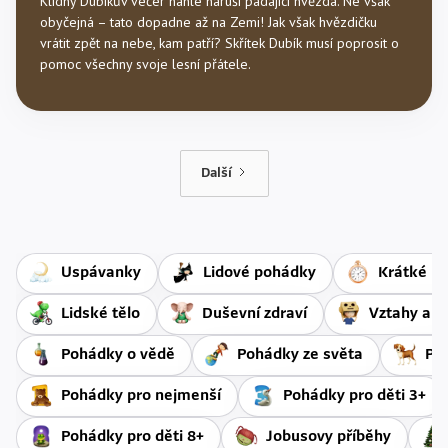
Klidný Dubíkův večer náhle naruší padající hvězda. Ne však
obyčejná – tato dopadne až na Zemi! Jak však hvězdičku
vrátit zpět na nebe, kam patří? Skřítek Dubík musí poprosit o
pomoc všechny svoje lesní přátele.
Další
Uspávanky
Lidové pohádky
Krátké př
Lidské tělo
Duševní zdraví
Vztahy a 
Pohádky o vědě
Pohádky ze světa
Po
Pohádky pro nejmenší
Pohádky pro děti 3+
Pohádky pro děti 8+
Jobusovy příběhy