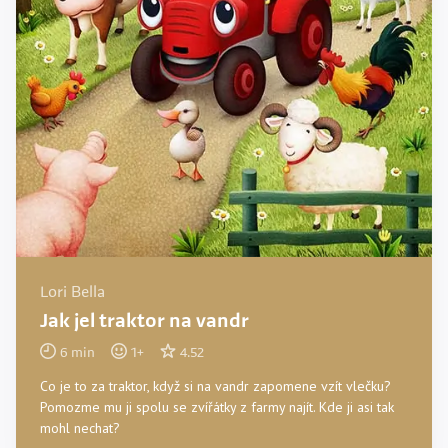
Lori Bella
Jak jel traktor na vandr
6
min
1
+
4.52
Co je to za traktor, když si na vandr zapomene vzít vlečku?
Pomozme mu ji spolu se zvířátky z farmy najít. Kde ji asi tak
mohl nechat?