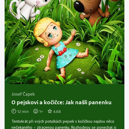
Josef Čapek
O pejskovi a kočičce: Jak našli panenku
12
min
1
+
4.68
Tentokrát při svých potulkách pejsek s kočičkou najdou něco
nečekaného – ztracenou panenku. Rozhodnou se ponechat si