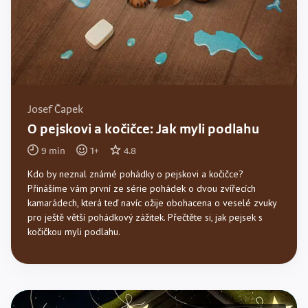
Josef Čapek
O pejskovi a kočičce: Jak myli podlahu
9
min
1
+
4.8
Kdo by neznal známé pohádky o pejskovi a kočičce?
Přinášíme vám první ze série pohádek o dvou zvířecích
kamarádech, která teď navíc ožije obohacena o veselé zvuky
pro ještě větší pohádkový zážitek. Přečtěte si, jak pejsek s
kočičkou myli podlahu.