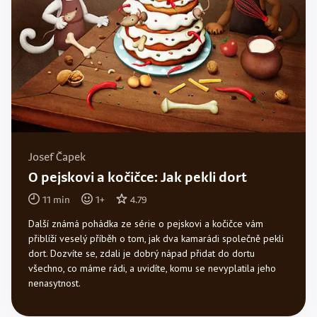
Josef Čapek
O pejskovi a kočičce: Jak pekli dort
11
min
1
+
4.79
Další známá pohádka ze série o pejskovi a kočičce vám
přiblíží veselý příběh o tom, jak dva kamarádi společně pekli
dort. Dozvíte se, zdali je dobrý nápad přidat do dortu
všechno, co máme rádi, a uvidíte, komu se nevyplatila jeho
nenasytnost.