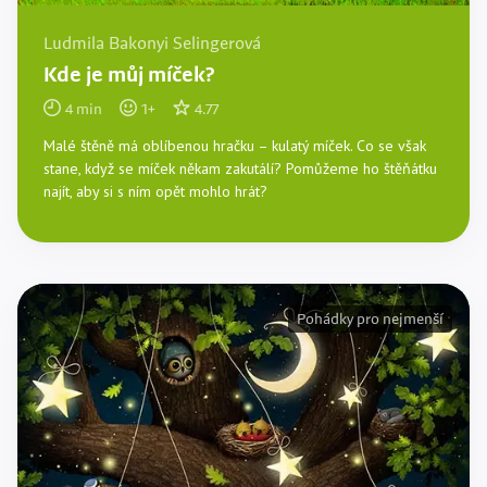
Ludmila Bakonyi Selingerová
Kde je můj míček?
4
min
1
+
4.77
Malé štěně má oblíbenou hračku – kulatý míček. Co se však
stane, když se míček někam zakutálí? Pomůžeme ho štěňátku
najít, aby si s ním opět mohlo hrát?
Pohádky pro nejmenší