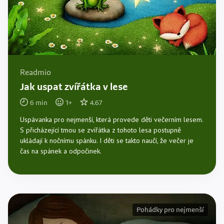
Readmio
Jak uspat zvířátka v lese
6
min
1
+
4.67
Uspávanka pro nejmenší, která provede děti večerním lesem.
S přicházející tmou se zvířátka z tohoto lesa postupně
ukládají k nočnímu spánku. I děti se takto naučí, že večer je
čas na spánek a odpočinek.
Pohádky pro nejmenší