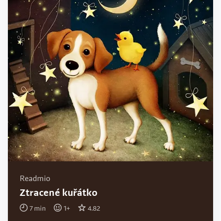
Readmio
Ztracené kuřátko
7
min
1
+
4.82