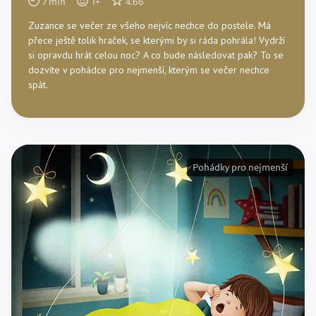
7
min
1
+
4.66
Zuzance se večer ze všeho nejvíc nechce do postele. Má
přece ještě tolik hraček, se kterými by si ráda pohrála! Vydrží
si opravdu hrát celou noc? A co bude následovat pak? To se
dozvíte v pohádce pro nejmenší, kterým se večer nechce
spát.
Pohádky pro nejmenší