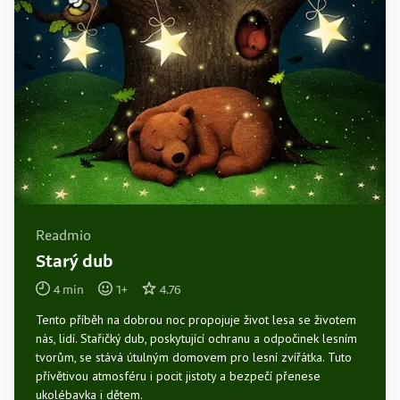
Readmio
Starý dub
4
min
1
+
4.76
Tento příběh na dobrou noc propojuje život lesa se životem
nás, lidí. Stařičký dub, poskytující ochranu a odpočinek lesním
tvorům, se stává útulným domovem pro lesní zvířátka. Tuto
přívětivou atmosféru i pocit jistoty a bezpečí přenese
ukolébavka i dětem.