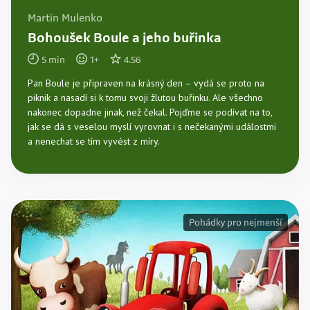
Martin Mulenko
Bohoušek Boule a jeho buřinka
5
min
1
+
4.56
Pan Boule je připraven na krásný den – vydá se proto na
piknik a nasadí si k tomu svoji žlutou buřinku. Ale všechno
nakonec dopadne jinak, než čekal. Pojďme se podívat na to,
jak se dá s veselou myslí vyrovnat i s nečekanými událostmi
a nenechat se tím vyvést z míry.
Pohádky pro nejmenší