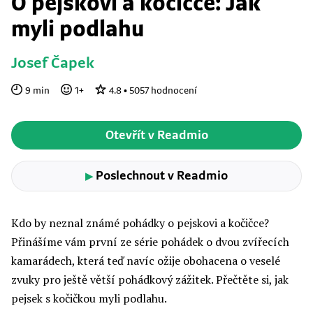
O pejskovi a kočičce: Jak
myli podlahu
Josef Čapek
9
min
1
+
4.8
•
5057
hodnocení
Otevřít v Readmio
Poslechnout v Readmio
▶
Kdo by neznal známé pohádky o pejskovi a kočičce?
Přinášíme vám první ze série pohádek o dvou zvířecích
kamarádech, která teď navíc ožije obohacena o veselé
zvuky pro ještě větší pohádkový zážitek. Přečtěte si, jak
pejsek s kočičkou myli podlahu.