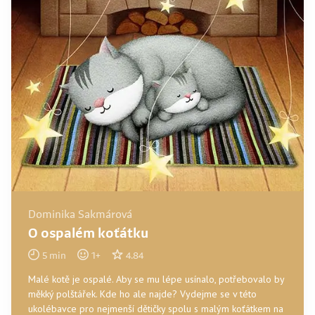
Dominika Sakmárová
O ospalém koťátku
5
min
1
+
4.84
Malé kotě je ospalé. Aby se mu lépe usínalo, potřebovalo by
měkký polštářek. Kde ho ale najde? Vydejme se v této
ukolébavce pro nejmenší dětičky spolu s malým koťátkem na