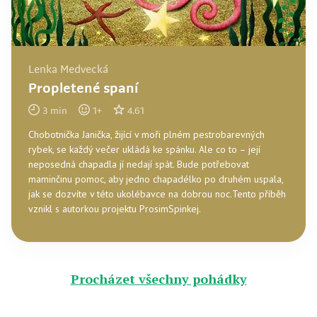
Lenka Medvecká
Propletené spaní
3
min
1
+
4.61
Chobotnička Janička, žijící v moři plném pestrobarevných
rybek, se každý večer ukládá ke spánku. Ale co to – její
neposedná chapadla jí nedají spát. Bude potřebovat
maminčinu pomoc, aby jedno chapadélko po druhém uspala,
jak se dozvíte v této ukolébavce na dobrou noc. ​​​​​​​​​​​​Tento příběh
vznikl s autorkou projektu ProsimSpinkej.
Procházet všechny pohádky