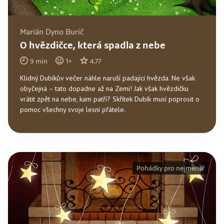
Marián Dyno Burič
O hvězdičce, která spadla z nebe
9
min
1
+
4.77
Klidný Dubíkův večer náhle naruší padající hvězda. Ne však
obyčejná – tato dopadne až na Zemi! Jak však hvězdičku
vrátit zpět na nebe, kam patří? Skřítek Dubík musí poprosit o
pomoc všechny svoje lesní přátele.
Pohádky pro nejmenší