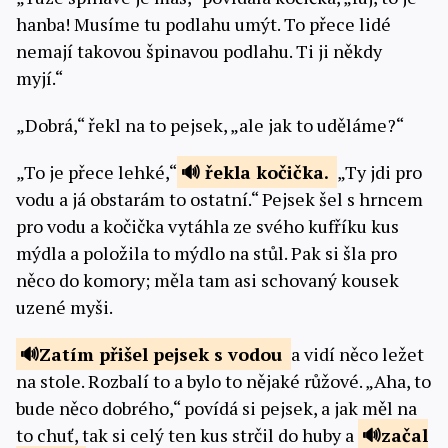
hanba! Musíme tu podlahu umýt. To přece lidé
nemají takovou špinavou podlahu. Ti ji někdy
myjí.“
„Dobrá,“ řekl na to pejsek, „ale jak to uděláme?“
„To je přece lehké,“
řekla
kočička.
„Ty jdi pro
vodu a já obstarám to ostatní.“ Pejsek šel s hrncem
pro vodu a kočička vytáhla ze svého kufříku kus
mýdla a položila to mýdlo na stůl. Pak si šla pro
něco do komory; měla tam asi schovaný kousek
uzené myši.
Zatím přišel pejsek
s vodou
a vidí něco ležet
na stole. Rozbalí to a bylo to nějaké růžové. „Aha, to
bude něco dobrého,“ povídá si pejsek, a jak měl na
to chuť, tak si celý ten kus strčil do huby a
začal