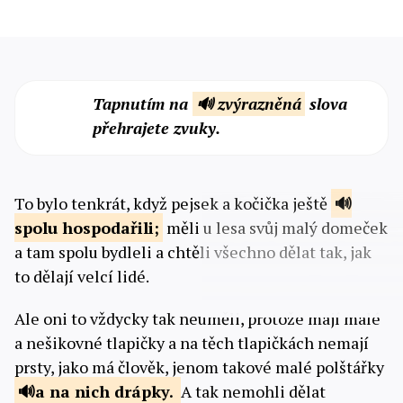
Tapnutím na
🔊 zvýrazněná
slova
přehrajete zvuky.
To bylo tenkrát, když pejsek a kočička ještě
spolu
hospodařili;
měli u lesa svůj malý domeček
a tam spolu bydleli a chtěli všechno dělat tak, jak
to dělají velcí lidé.
Ale oni to vždycky tak neuměli, protože mají malé
a nešikovné tlapičky a na těch tlapičkách nemají
prsty, jako má člověk, jenom takové malé polštářky
a na nich
drápky.
A tak nemohli dělat