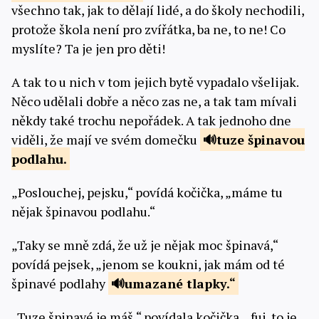
všechno tak, jak to dělají lidé, a do školy nechodili,
protože škola není pro zvířátka, ba ne, to ne! Co
myslíte? Ta je jen pro děti!
A tak to u nich v tom jejich bytě vypadalo všelijak.
Něco udělali dobře a něco zas ne, a tak tam mívali
někdy také trochu nepořádek. A tak jednoho dne
viděli, že mají ve svém domečku
tuze špinavou
podlahu.
„Poslouchej, pejsku,“ povídá kočička, „máme tu
nějak špinavou podlahu.“
„Taky se mně zdá, že už je nějak moc špinavá,“
povídá pejsek, „jenom se koukni, jak mám od té
špinavé podlahy
umazané
tlapky.“
„Tuze špinavé je máš,“ povídala kočička, „fuj, to je