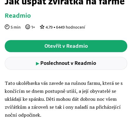
Jak uspat zvířátka na farmě
Readmio
5
min
1
+
4.79
•
6449
hodnocení
Otevřít v Readmio
Poslechnout v Readmio
▶
Tato ukolébavka vás zavede na rušnou farmu, která se s
končícím se dnem postupně utiší, a její obyvatelé se
ukládají ke spánku. Děti mohou dát dobrou noc všem
zvířátkům a zároveň se tak i ony naladí na přicházející
noční odpočinek.