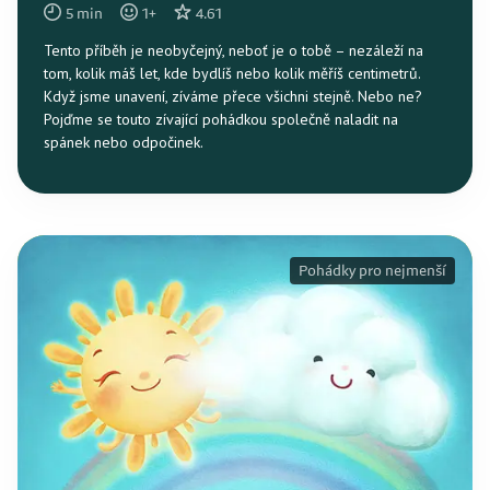
5
min
1
+
4.61
Tento příběh je neobyčejný, neboť je o tobě – nezáleží na
tom, kolik máš let, kde bydlíš nebo kolik měříš centimetrů.
Když jsme unavení, zíváme přece všichni stejně. Nebo ne?
Pojďme se touto zívající pohádkou společně naladit na
spánek nebo odpočinek.
Pohádky pro nejmenší