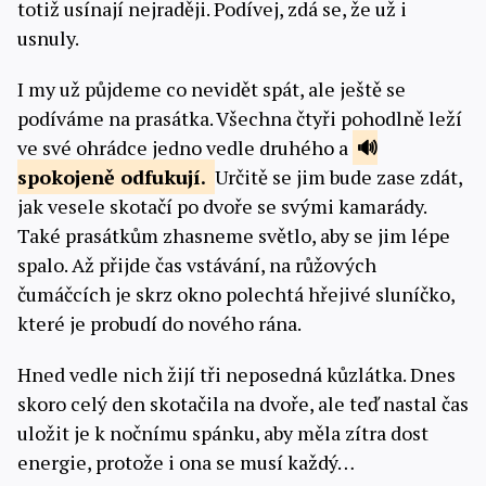
totiž usínají nejraději. Podívej, zdá se, že už i
usnuly.
I my už půjdeme co nevidět spát, ale ještě se
podíváme na prasátka. Všechna čtyři pohodlně leží
ve své ohrádce jedno vedle druhého a
spokojeně
odfukují.
Určitě se jim bude zase zdát,
jak vesele skotačí po dvoře se svými kamarády.
Také prasátkům zhasneme světlo, aby se jim lépe
spalo. Až přijde čas vstávání, na růžových
čumáčcích je skrz okno polechtá hřejivé sluníčko,
které je probudí do nového rána.
Hned vedle nich žijí tři neposedná kůzlátka. Dnes
skoro celý den skotačila na dvoře, ale teď nastal čas
uložit je k nočnímu spánku, aby měla zítra dost
energie, protože i ona se musí každý…