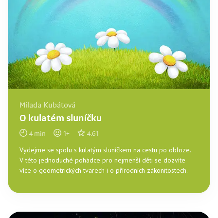
Milada Kubátová
O kulatém sluníčku
4
min
1
+
4.61
Vydejme se spolu s kulatým sluníčkem na cestu po obloze.
V této jednoduché pohádce pro nejmenší děti se dozvíte
více o geometrických tvarech i o přírodních zákonitostech.