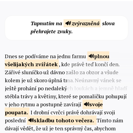
Tapnutím na
🔊 zvýrazněná
slova
přehrajete zvuky.
Dnes se podíváme na jednu farmu
plnou
všelijakých zvířátek
, kde právě teď končí den.
Zářivé sluníčko už dávno zašlo za obzor a všude
kolem je už skoro úplná tma. Neúnavný vánek se
ještě prohání po nedalekých loukách a jemně hladí
stébla trávy a květiny, které se pomaličku pohupují
v jeho rytmu a postupně zavírají
svoje
poupata.
I drobní cvrčci právě dohrávají svoji
poslední
skladbu
tohoto večera.
Tímto nám
dávají vědět, že už je ten správný čas, abychom