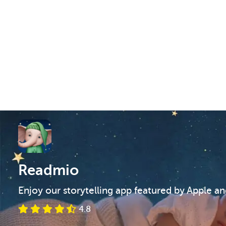
Readmio
Enjoy our storytelling app featured by Apple a
4.8