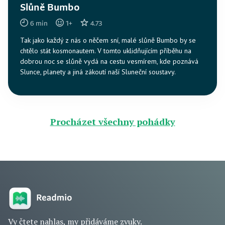
Slůně Bumbo
6
min
1
+
4.73
Tak jako každý z nás o něčem sní, malé slůně Bumbo by se
chtělo stát kosmonautem. V tomto uklidňujícím příběhu na
dobrou noc se slůně vydá na cestu vesmírem, kde poznává
Slunce, planety a jiná zákoutí naší Sluneční soustavy.
Procházet všechny pohádky
Vy čtete nahlas, my přidáváme zvuky.