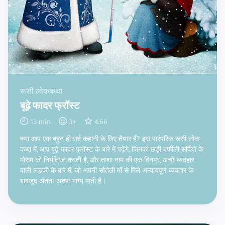
रूसी लोककथा
बूढ़े फादर फ्रॉस्ट
13
min
3
+
4.66
क्या आप एक बहुत ही सर्द कहानी के लिए तैयार हैं? इस पारंपरिक रूसी लोक
कथा में, आप बूढ़े फादर फ्रॉस्ट के बारे में पढ़ेंगे, जिनकी छड़ी बर्फीली सर्दियों के
मौसम को नियंत्रित करती है, और ताशा नाम की एक विनम्र, अच्छे व्यवहार
वाली लड़की के बारे में, जो अपनी सौतेली माँ से मिले अन्यायपूर्ण व्यवहार के
बावजूद अंततः अच्छा भाग्य पाती है।