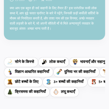
13
min
3
+
4.66
क्या आप एक बहुत ही सर्द कहानी के लिए तैयार हैं? इस पारंपरिक रूसी लोक
कथा में, आप बूढ़े फादर फ्रॉस्ट के बारे में पढ़ेंगे, जिनकी छड़ी बर्फीली सर्दियों के
मौसम को नियंत्रित करती है, और ताशा नाम की एक विनम्र, अच्छे व्यवहार
वाली लड़की के बारे में, जो अपनी सौतेली माँ से मिले अन्यायपूर्ण व्यवहार के
बावजूद अंततः अच्छा भाग्य पाती है।
सोने के किस्से
लोक कथाएँ
भावनाएँ और सहानुभूत
विज्ञान आधारित कहानियाँ
दुनिया भर की कहानियाँ
छोटे बच्चों के लिए
3+ बच्चों की कहानियाँ
5+ बच्च
क्रिसमस की कहानियाँ
लघु कथाएँ