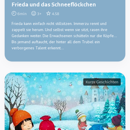
Frieda und das Schneeflöckchen
6
min
3
+
4.58
Frieda kann einfach nicht stillsitzen. Immerzu rennt und
zappelt sie herum. Und selbst wenn sie sitzt, rasen ihre
Gedanken weiter. Die Erwachsenen schütteln nur die Köpfe...
Bis jemand auftaucht, der hinter all dem Trubel ein
verborgenes Talent erkennt...
Kurze Geschichten