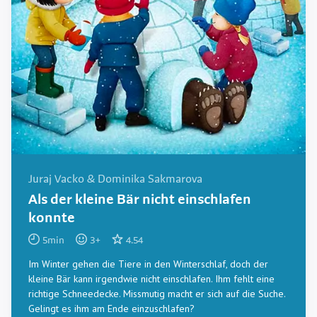
Juraj Vacko & Dominika Sakmarova
Als der kleine Bär nicht einschlafen
konnte
5
min
3
+
4.54
Im Winter gehen die Tiere in den Winterschlaf, doch der
kleine Bär kann irgendwie nicht einschlafen. Ihm fehlt eine
richtige Schneedecke. Missmutig macht er sich auf die Suche.
Gelingt es ihm am Ende einzuschlafen?