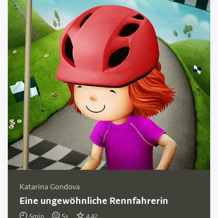
Katarina Gondova
Eine ungewöhnliche Rennfahrerin
5
min
5
+
4.42