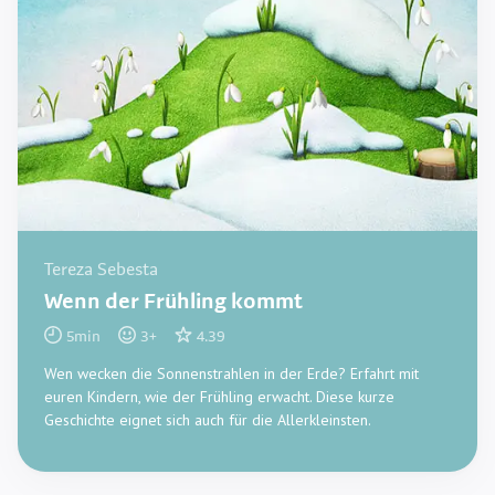
Tereza Sebesta
Wenn der Frühling kommt
5
min
3
+
4.39
Wen wecken die Sonnenstrahlen in der Erde? Erfahrt mit
euren Kindern, wie der Frühling erwacht. Diese kurze
Geschichte eignet sich auch für die Allerkleinsten.