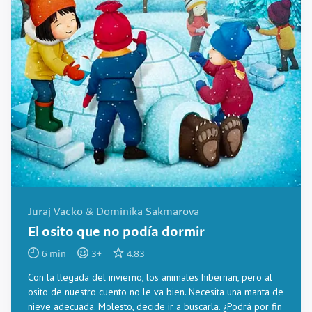
Juraj Vacko & Dominika Sakmarova
El osito que no podía dormir
6
min
3
+
4.83
Con la llegada del invierno, los animales hibernan, pero al
osito de nuestro cuento no le va bien. Necesita una manta de
nieve adecuada. Molesto, decide ir a buscarla. ¿Podrá por fin