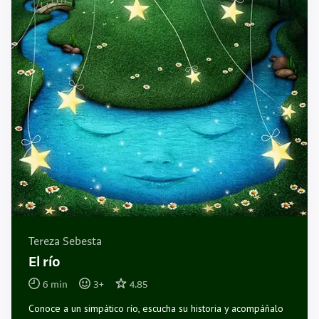
Tereza Sebesta
El río
6
min
3
+
4.85
Conoce a un simpático río, escucha su historia y acompáñalo