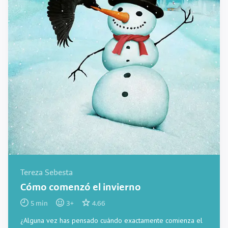
Tereza Sebesta
Cómo comenzó el invierno
5
min
3
+
4.66
¿Alguna vez has pensado cuándo exactamente comienza el