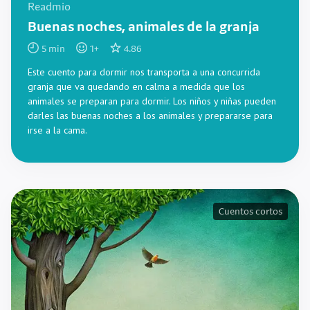
Readmio
Buenas noches, animales de la granja
5
min
1
+
4.86
Este cuento para dormir nos transporta a una concurrida
granja que va quedando en calma a medida que los
animales se preparan para dormir. Los niños y niñas pueden
darles las buenas noches a los animales y prepararse para
irse a la cama.
Cuentos cortos