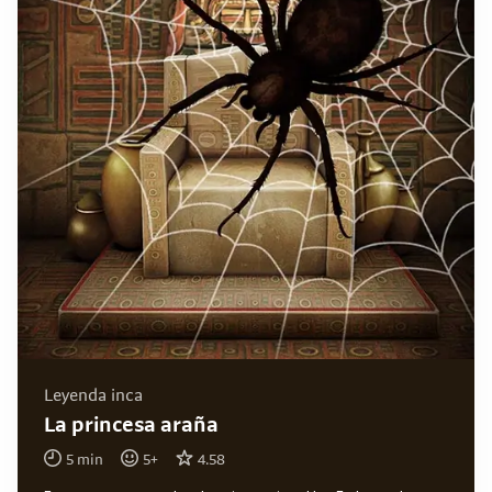
Leyenda inca
La princesa araña
5
min
5
+
4.58