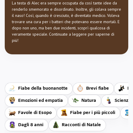
La testa di Alec era sempre occupata da così tante idee da
renderlo smemorato e disordinato. Inoltre, gli colava sempre
il naso! Così, quando è cresciuto, è diventato medico. Voleva
trovare una cura per i batteri che potevano essere mortali. E
dopo non uno, ma ben due incidenti, scoprì qualcosa di
veramente speciale. Continuate a leggere per saperne di
più!
Fiabe della buonanotte
Brevi fiabe
Fi
Emozioni ed empatia
Natura
Scienza
Favole di Esopo
Fiabe per i più piccoli
Dagli 8 anni
Racconti di Natale