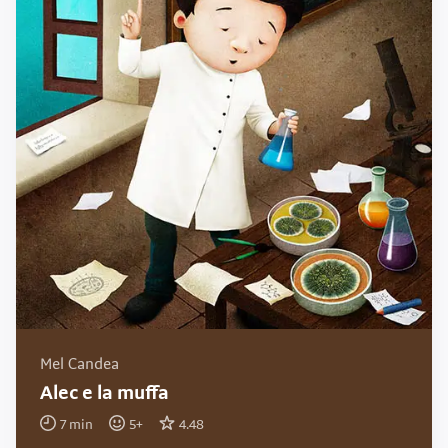
Mel Candea
Alec e la muffa
7
min
5
+
4.48