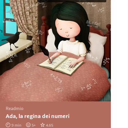
Readmio
Ada, la regina dei numeri
9
min
5
+
4.65