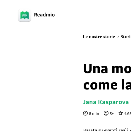
Le nostre storie
>
Stori
Una mo
come la
Jana Kasparova
8
min
5
+
4.6
Basata su eventi reali,