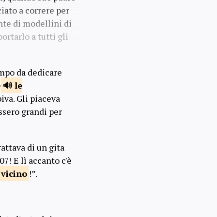
iato a correre per
nte di modellini di
ortarlo a tutti gli
empo da dedicare
e
le
piva. Gli piaceva
assero grandi per
attava di un gita
7! E lì accanto c'è
a
vicino
!”.