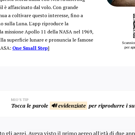
il è affascinato dal volo. Con grande
ua a coltivare questo interesse, fino a
o sulla Luna. L'app riproduce la
lla missione Apollo 11 della NASA nel 1969,
la superficie lunare e pronuncia le famose
Scansio
 NASA:
One Small Step
]
per apr
MIO’S TIP
Tocca le parole
🔊 evidenziate
per riprodurre i su
 gli aerei. Aveva visto il primo aereo all'età di due an