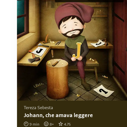
Tereza Sebesta
Johann, che amava leggere
9
min
8
+
4.75