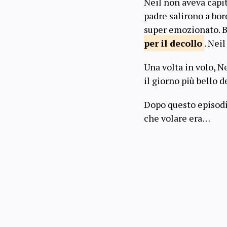
Neil non aveva capit
padre salirono a bord
super emozionato. Be
per il
decollo
. Nei
Una volta in volo, Ne
il giorno più bello d
Dopo questo episodio
che volare era…