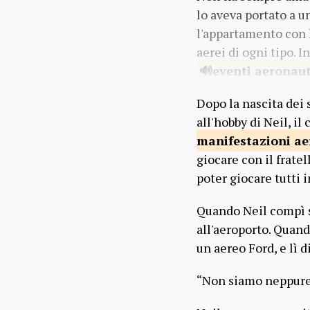
lo aveva portato a 
l'appartamento con l
aerei di ogni tipo. I
eventi
aeronaut
Dopo la nascita dei 
all'hobby di Neil, i
manifestazioni
ae
giocare con il fratel
poter giocare tutti 
Quando Neil compì se
all'aeroporto. Quand
un aereo Ford, e lì d
“Non siamo neppure a