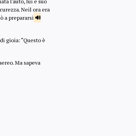
ta l'auto, lui e suo
icurezza. Neil ora era
ò a prepararsi
 di gioia: “Questo è
 aereo. Ma sapeva