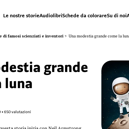
Le nostre storie
Audiolibri
Schede da colorare
Su di noi
A
e di famosi scienziati e inventori
>
Una modestia grande come la lun
destia grande
 luna
9
•
650
valutazioni
 questa storia inizia con Neil Armstrong