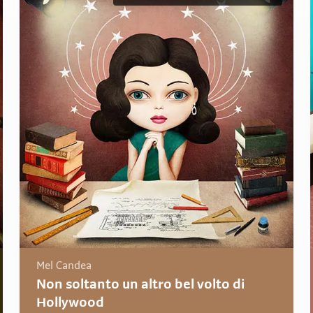
Mel Candea
Non soltanto un altro bel volto di
Hollywood