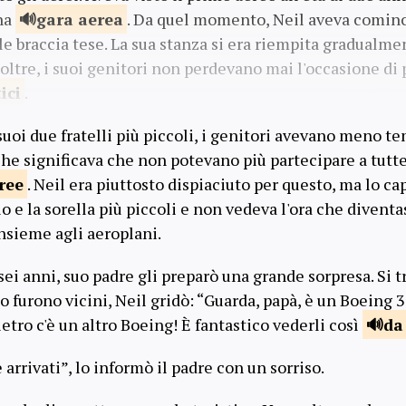
una
gara
aerea
. Da quel momento, Neil aveva cominc
e braccia tese. La sua stanza si era riempita gradualme
noltre, i suoi genitori non perdevano mai l'occasione di p
ici
.
suoi due fratelli più piccoli, i genitori avevano meno t
l che significava che non potevano più partecipare a tutt
ree
. Neil era piuttosto dispiaciuto per questo, ma lo ca
lo e la sorella più piccoli e non vedeva l'ora che divent
insieme agli aeroplani.
i anni, suo padre gli preparò una grande sorpresa. Si tr
o furono vicini, Neil gridò: “Guarda, papà, è un Boeing 30
ietro c'è un altro Boeing! È fantastico vederli così
d
rrivati”, lo informò il padre con un sorriso.