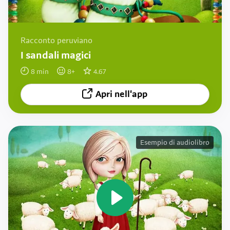
Racconto peruviano
I sandali magici
8
min
8
+
4.67
Apri nell'app
Esempio di audiolibro