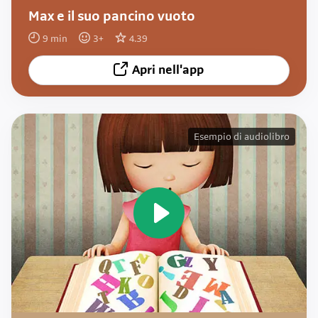
Max e il suo pancino vuoto
9
min
3
+
4.39
Apri nell'app
Esempio di audiolibro