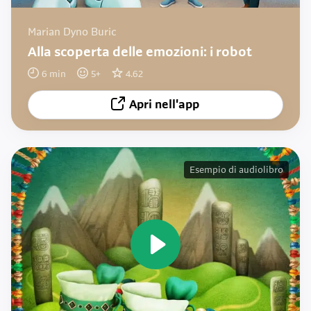
Marian Dyno Buric
Alla scoperta delle emozioni: i robot
6
min
5
+
4.62
Apri nell'app
Esempio di audiolibro