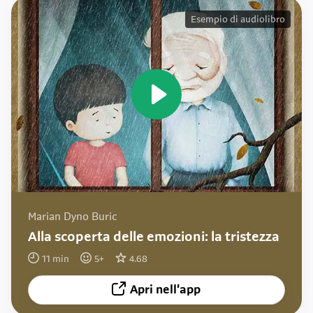
Esempio di audiolibro
Marian Dyno Buric
Alla scoperta delle emozioni: la tristezza
11
min
5
+
4.68
Apri nell'app