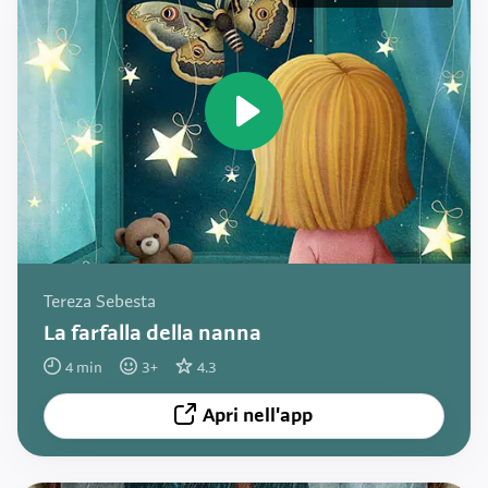
Tereza Sebesta
La farfalla della nanna
4
min
3
+
4.3
Apri nell'app