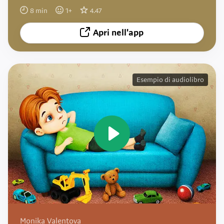
8
min
1
+
4.47
Apri nell'app
Esempio di audiolibro
Monika Valentova