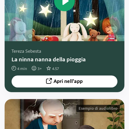
Tereza Sebesta
La ninna nanna della pioggia
4
min
3
+
4.57
Apri nell'app
Esempio di audiolibro