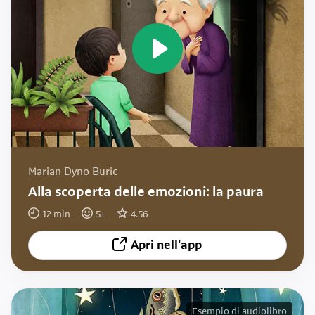
Marian Dyno Buric
Alla scoperta delle emozioni: la paura
12
min
5
+
4.56
Apri nell'app
Esempio di audiolibro