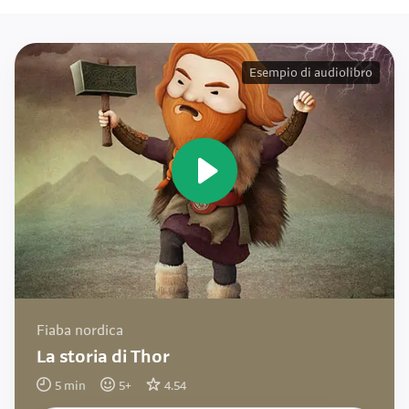
Esempio di audiolibro
Fiaba nordica
La storia di Thor
5
min
5
+
4.54