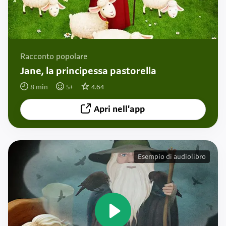
Racconto popolare
Jane, la principessa pastorella
8
min
5
+
4.64
Apri nell'app
Esempio di audiolibro