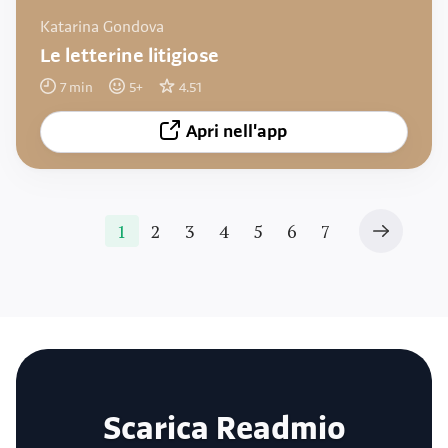
Katarina Gondova
Le letterine litigiose
7
min
5
+
4.51
Apri nell'app
1
2
3
4
5
6
7
Scarica Readmio