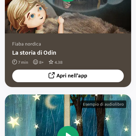
Fiaba nordica
La storia di Odin
7
min
8
+
4.38
Apri nell'app
Esempio di audiolibro