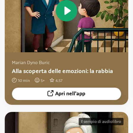
Marian Dyno Buric
Alla scoperta delle emozioni: la rabbia
10
min
5
+
4.57
Apri nell'app
Esempio di audiolibro