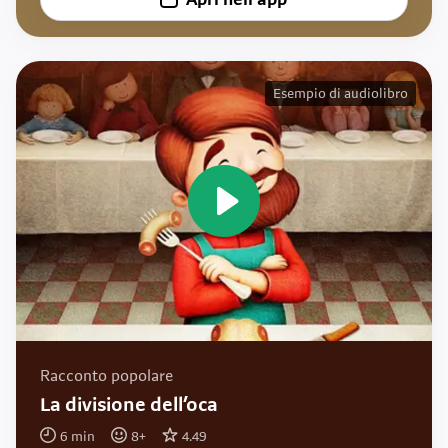
Apri nell'app
Esempio di audiolibro
Racconto popolare
La divisione dell’oca
6
min
8
+
4.49