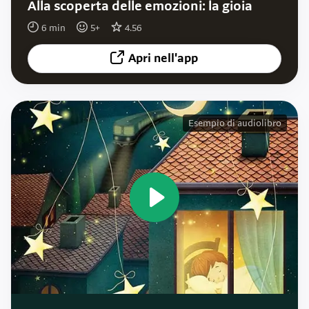
Alla scoperta delle emozioni: la gioia
6
min
5
+
4.56
Apri nell'app
Esempio di audiolibro