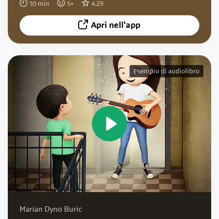
10
min
5
+
4.29
Apri nell'app
Esempio di audiolibro
Marian Dyno Buric