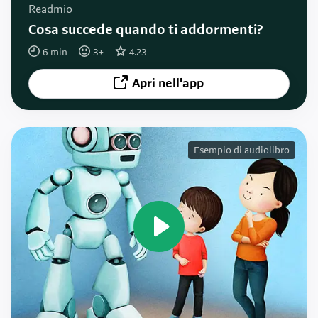
Readmio
Cosa succede quando ti addormenti?
6
min
3
+
4.23
Apri nell'app
Esempio di audiolibro