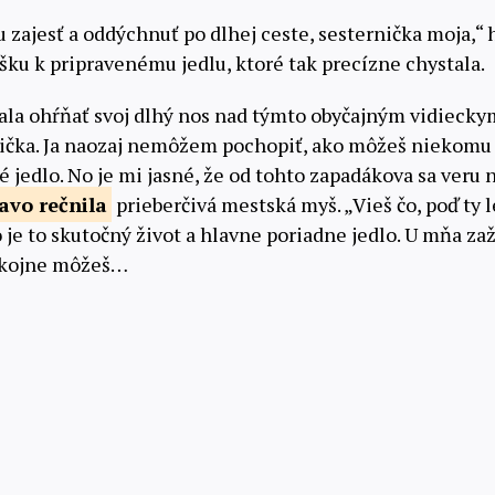
u zajesť a oddýchnuť po dlhej ceste, sesternička moja,“
ku k pripravenému jedlu, ktoré tak precízne chystala.
la ohŕňať svoj dlhý nos nad týmto obyčajným vidieckym
nička. Ja naozaj nemôžem pochopiť, ako môžeš niekomu
jedlo. No je mi jasné, že od tohto zapadákova sa veru n
avo rečnila
prieberčivá mestská myš. „Vieš čo, poď ty
je to skutočný život a hlavne poriadne jedlo. U mňa zažij
Pokojne môžeš…