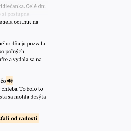
vidiečanka. Celé dni
 si postupne
edela ocitnúť na
dného dňa ju pozvala
 po poľných
fre a vydala sa na
 čo
 chleba. To bolo to
sta sa mohla dosýta
ťali
od radosti