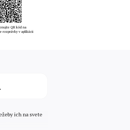
enujte QR kód na
e rozprávky v aplikácii
.
ežeby ich na svete