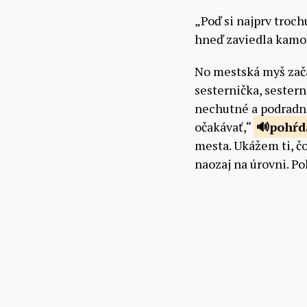
„Poď si najprv troch
hneď zaviedla kamoš
No mestská myš zača
sesternička, sester
nechutné a podradné 
očakávať,“
pohŕd
mesta. Ukážem ti, čo 
naozaj na úrovni. 