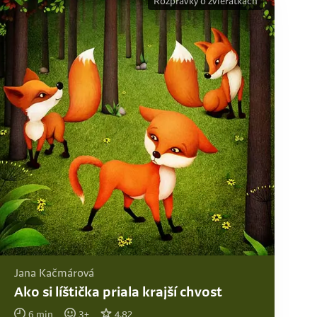
Rozprávky o zvieratkách
Jana Kačmárová
Ako si líštička priala krajší chvost
6
min
3
+
4.82