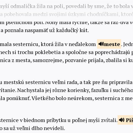
yší odmalička žila na poli, povedali by sme, že to bola 
a pobehovala medzi svojimi úzkymi chodníčkami, ktoré
om pšeničnom poli. Nohy mala rýchle, takže sa raz-dva v
a poznala naspamäť už každučký kút.
 mala sesternicu, ktorá žila v neďalekom
meste
. Je
 nech si trochu poklebetia a spoločne sa poprechádzajú
ica z mesta, samozrejme, pozvanie prijala, zbalila si ku
 mestskú sesternicu veľmi rada, a tak pre ňu pripravila
ítanie. Nachystala jej rôzne korienky, fazuľku i suchého
ohla ponúknuť. Všetkého bolo neúrekom, sesternica z me
sternice v biednom príbytku u poľnej myši zvítali.
Piš
o sa už veľmi dlho nevideli.