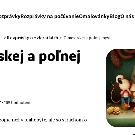
ozprávky
Rozprávky na počúvanie
Omaľovánky
Blog
O nás
c
>
Rozprávky o zvieratkách
>
O mestskej a poľnej myši
kej a poľnej
7
•
165
hodnotení
okojne než v blahobyte, ale so strachom o