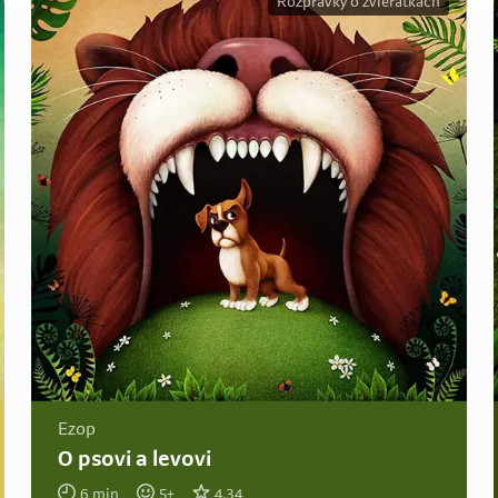
Rozprávky o zvieratkách
Ezop
O psovi a levovi
6
min
5
+
4.34