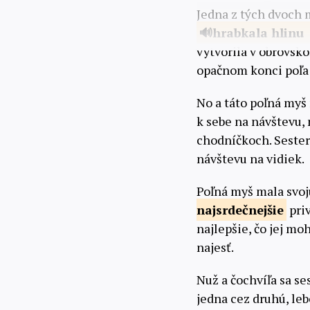
Jedna z tých dvoch m
hrabkala
hlinu
vytvorila v obrovsk
opačnom konci poľa 
No a táto poľná myš
k sebe na návštevu,
chodníčkoch. Sestern
návštevu na vidiek.
Poľná myš mala svoju
najsrdečnejšie
priv
najlepšie, čo jej m
najesť.
Nuž a čochvíľa sa se
jedna cez druhú, leb