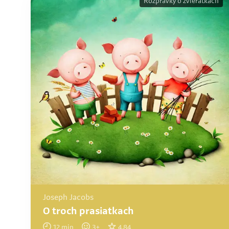
Rozprávky o zvieratkách
Joseph Jacobs
O troch prasiatkach
12
min
3
+
4.84