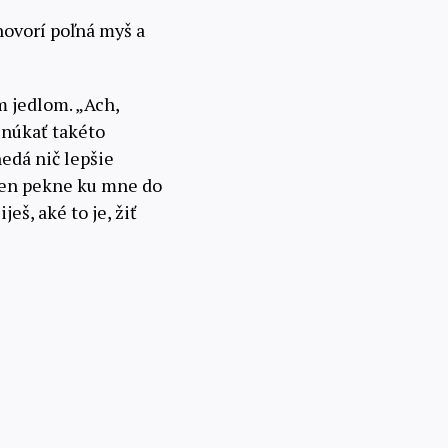
 hovorí poľná myš a
 jedlom. „Ach,
 núkať takéto
edá nič lepšie
 len pekne ku mne do
eš, aké to je, žiť