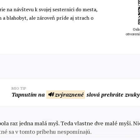
ie na návštevu k svojej sesternici do mesta,
 a blahobyt, ale zároveň príde aj strach o
Osk
otvoreni
MIO TIP
Tapnutím na
🔊 zvýraznené
slová prehráte zvuky
bola raz jedna malá myš. Teda vlastne dve malé myši. Ni
atné sa v tomto príbehu nespomínajú.