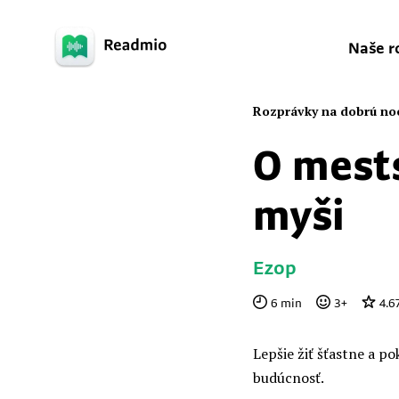
Naše r
Rozprávky na dobrú no
O mests
myši
Ezop
6
min
3
+
4.6
Lepšie žiť šťastne a p
budúcnosť.