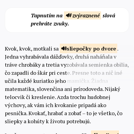
Tapnutím na
🔊 zvýraznené
slová
prehráte zvuky.
Kvok, kvok, motkali sa
sliepočky po
dvore
.
Jedna vyhrabávala dážďovky, druhá naháňala v
tráve chrobáky a tretia vyzobávala semienka obilia,
čo zapadli do škár pri ceste. Presne toto a nič iné
učila každé kuriatko jeho mamička. Žiadna
matematika, slovenčina ani prírodoveda. Nijaký
telocvik či kreslenie. Azda trochu hudobnej
výchovy, ak vám ich kvokanie pripadá ako
pesnička. Kvokať, hrabať a zobať – to je všetko, čo
sliepky a kohúty k životu potrebujú.