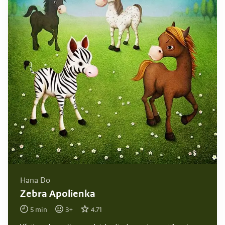
Hana Do
Zebra Apolienka
5
min
3
+
4.71