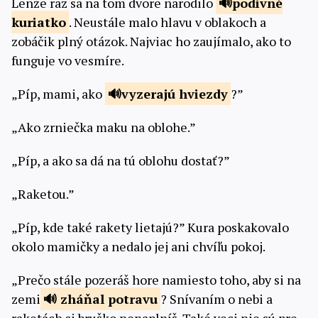
Lenže raz sa na tom dvore narodilo
podivné
kuriatko
. Neustále malo hlavu v oblakoch a
zobáčik plný otázok. Najviac ho zaujímalo, ako to
funguje vo vesmíre.
„Píp, mami, ako
vyzerajú
hviezdy
?”
„Ako zrniečka maku na oblohe.”
„Píp, a ako sa dá na tú oblohu dostať?”
„Raketou.”
„Píp, kde také rakety lietajú?” Kura poskakovalo
okolo mamičky a nedalo jej ani chvíľu pokoj.
„Prečo stále pozeráš hore namiesto toho, aby si na
zemi
zháňal
potravu
? Snívaním o nebi a