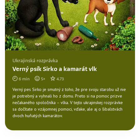
Ukrajinská rozprávka
Verný psík Sirko a kamarát vlk
6
min
5
+
4.73
Verný pes Sirko je smutný z toho, že pre svoju starobu už nie
je potrebný a vyhnali ho z domu. Preto si na pomoc prizve
nečakaného spoločníka – vlka. V tejto ukrajinskej rozprávke
sa dočítate o vzájomnej pomoci, vďake, ale aj o šibalstvách
dvoch huňatých kamarátov.