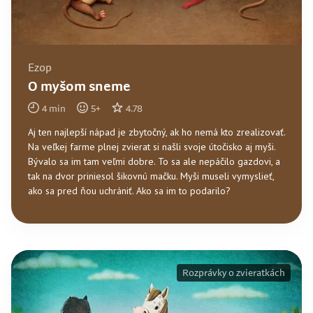
Ezop
O myšom sneme
4
min
5
+
4.78
Aj ten najlepší nápad je zbytočný, ak ho nemá kto zrealizovať.
Na veľkej farme plnej zvierat si našli svoje útočisko aj myši.
Bývalo sa im tam veľmi dobre. To sa ale nepáčilo gazdovi, a
tak na dvor priniesol šikovnú mačku. Myši museli vymyslieť,
ako sa pred ňou uchrániť. Ako sa im to podarilo?
Rozprávky o zvieratkách