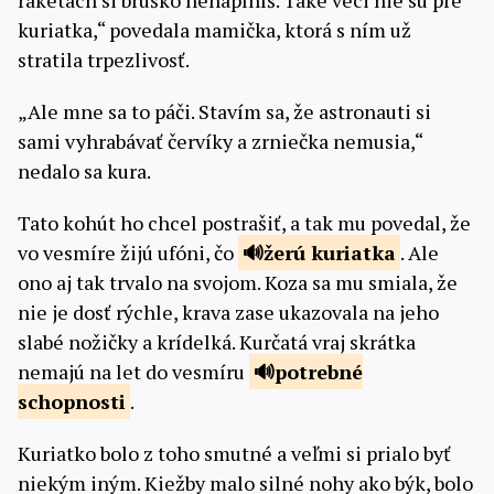
raketách si bruško nenaplníš. Také veci nie sú pre
kuriatka,“ povedala mamička, ktorá s ním už
stratila trpezlivosť.
„Ale mne sa to páči. Stavím sa, že astronauti si
sami vyhrabávať červíky a zrniečka nemusia,“
nedalo sa kura.
Tato kohút ho chcel postrašiť, a tak mu povedal, že
vo vesmíre žijú ufóni, čo
žerú
kuriatka
. Ale
ono aj tak trvalo na svojom. Koza sa mu smiala, že
nie je dosť rýchle, krava zase ukazovala na jeho
slabé nožičky a krídelká. Kurčatá vraj skrátka
nemajú na let do vesmíru
potrebné
schopnosti
.
Kuriatko bolo z toho smutné a veľmi si prialo byť
niekým iným. Kiežby malo silné nohy ako býk, bolo