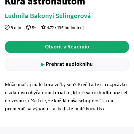
Kura astronautom
Ludmila Bakonyi Selingerová
9
min
5
+
4.72
•
136
hodnotení
Otvoriť v Readmio
Prehrať audioknihu
▶
Môže mať aj malé kura veľký sen? Prečítajte si rozprávku
o zdanlivo obyčajnom kuriatku, ktoré sa rozhodlo pozrieť
do vesmíru. Zistíte, že každá naša schopnosť sa dá
premeniť na výhodu – aj keď ste malé kuriatko.