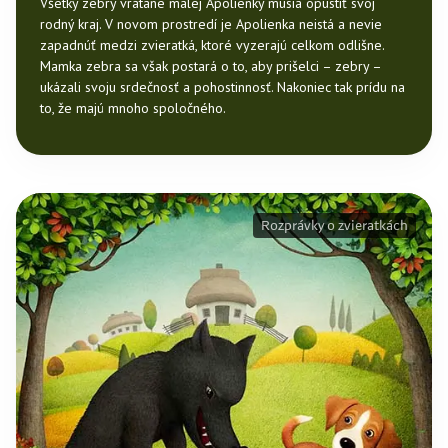
Všetky zebry vrátane malej Apolienky musia opustiť svoj
rodný kraj. V novom prostredí je Apolienka neistá a nevie
zapadnúť medzi zvieratká, ktoré vyzerajú celkom odlišne.
Mamka zebra sa však postará o to, aby prišelci – zebry –
ukázali svoju srdečnosť a pohostinnosť. Nakoniec tak prídu na
to, že majú mnoho spoločného.
Rozprávky o zvieratkách