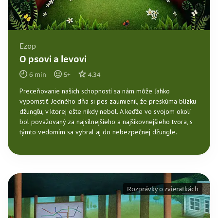
Ezop
O psovi a levovi
6
min
5
+
4.34
Preceňovanie našich schopností sa nám môže ľahko
vypomstiť. Jedného dňa si pes zaumienil, že preskúma blízku
džungľu, v ktorej ešte nikdy nebol. A keďže vo svojom okolí
bol považovaný za najsilnejšieho a najšikovnejšieho tvora, s
týmto vedomím sa vybral aj do nebezpečnej džungle.
Rozprávky o zvieratkách