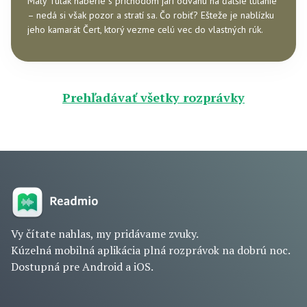
Malý Tulák naberie s príchodom jari odvahu na ďalšie túlanie
– nedá si však pozor a stratí sa. Čo robiť? Ešteže je nablízku
jeho kamarát Čert, ktorý vezme celú vec do vlastných rúk.
Prehľadávať všetky rozprávky
Vy čítate nahlas, my pridávame zvuky.
Kúzelná mobilná aplikácia plná rozprávok na dobrú noc.
Dostupná pre Android a iOS.