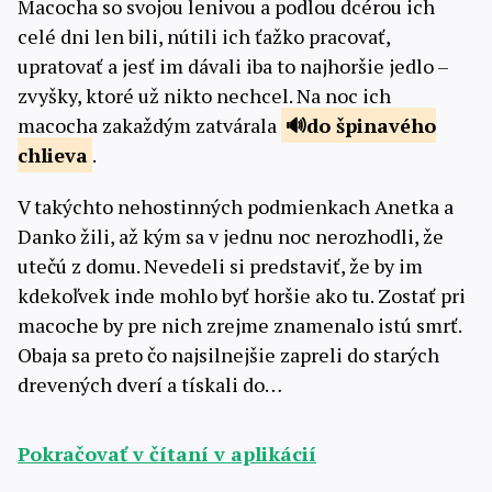
Macocha so svojou lenivou a podlou dcérou ich
celé dni len bili, nútili ich ťažko pracovať,
upratovať a jesť im dávali iba to najhoršie jedlo –
zvyšky, ktoré už nikto nechcel. Na noc ich
macocha zakaždým zatvárala
do špinavého
chlieva
.
V takýchto nehostinných podmienkach Anetka a
Danko žili, až kým sa v jednu noc nerozhodli, že
utečú z domu. Nevedeli si predstaviť, že by im
kdekoľvek inde mohlo byť horšie ako tu. Zostať pri
macoche by pre nich zrejme znamenalo istú smrť.
Obaja sa preto čo najsilnejšie zapreli do starých
drevených dverí a tískali do…
Pokračovať v čítaní v aplikácií