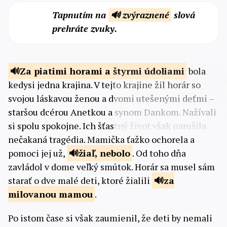
Tapnutím na
🔊 zvýraznené
slová
prehráte zvuky.
Za piatimi horami a štyrmi
údoliami
bola
kedysi jedna krajina. V tejto krajine žil horár so
svojou láskavou ženou a dvomi utešenými deťmi –
staršou dcérou Anetkou a synom Dankom. Nažívali
si spolu spokojne. Ich šťastný život však narušila
nečakaná tragédia. Mamička ťažko ochorela a
pomoci jej už,
žiaľ,
nebolo
. Od toho dňa
zavládol v dome veľký smútok. Horár sa musel sám
starať o dve malé deti, ktoré žialili
za
milovanou
mamou
.
Po istom čase si však zaumienil, že deti by nemali