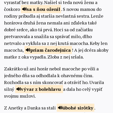
vyrastať bez matky. Našiel si teda novú ženu a
čoskoro
sa s ňou
oženil
. S novou mamou do
rodiny pribudla aj staršia nevlastná sestra. Lenže
horárova druhá žena nemala ani zďaleka také
dobré srdce, ako tá prvá. Hoci sa od začiatku
pretvarovala a snažila sa správať milo, dlho
netrvalo a vykľula sa z nej krutá macocha. Keby len
macocha,
priam
čarodejnica
! A jej dcéra akoby
matke z oka vypadla. Zloba z nej sršala.
Zakrátko už ani horár nebol macoche po vôli a
jedného dňa sa odhodlala k ohavnému činu.
Rozhodla sa s ním skoncovať a otráviť ho. Uvarila
silný
vývar
z bolehlavu
a dala ho celý vypiť
svojmu mužovi.
Z Anetky a Danka sa stali
úbohé
sirôtky
.