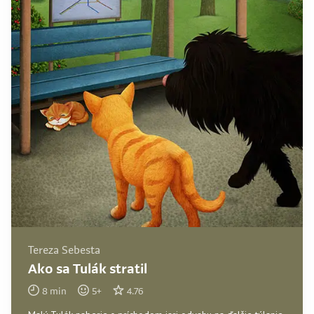
Tereza Sebesta
Ako sa Tulák stratil
8
min
5
+
4.76