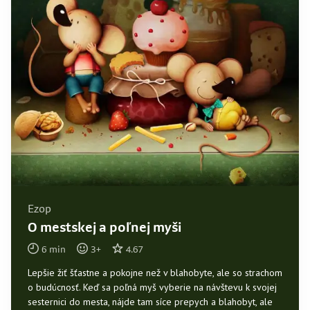
Ezop
O mestskej a poľnej myši
6
min
3
+
4.67
Lepšie žiť šťastne a pokojne než v blahobyte, ale so strachom
o budúcnosť. Keď sa poľná myš vyberie na návštevu k svojej
sesternici do mesta, nájde tam síce prepych a blahobyt, ale