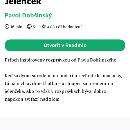
Jelenček
Pavol Dobšinský
16
min
5
+
4.83
•
87
hodnotení
Otvoriť v Readmio
Príbeh inšpirovaný rozprávkou od Pavla Dobšinského.
Keď sa dvom súrodencom podarí utiecť od zlej macochy,
tá na nich uvrhne kliatbu – a chlapec sa premení na
jelenčeka. Ako to však v rozprávkach býva, dobro
napokon zvíťazí nad zlom.