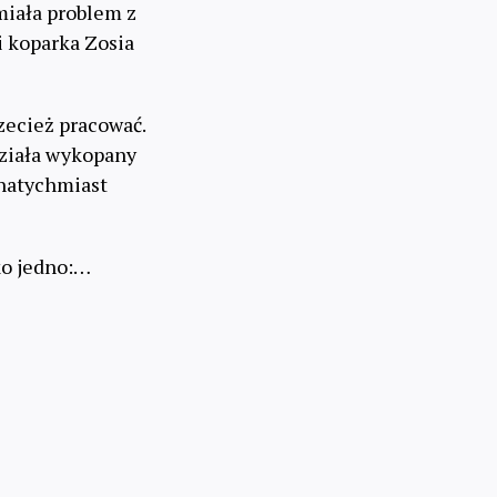
 miała problem z
i koparka Zosia
rzecież pracować.
działa wykopany
, natychmiast
ko jedno:…