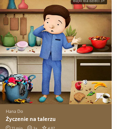
Bajki dla dzieci 3+
Hana Do
Życzenie na talerzu
11
min
3
+
4.87