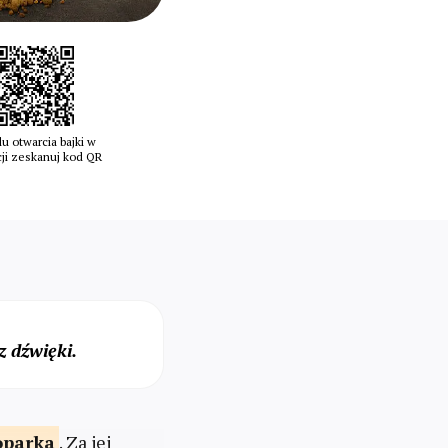
u otwarcia bajki w
cji zeskanuj kod QR
 dźwięki.
parka
. Za jej