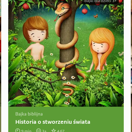
Bajki dla dzieci 3+
Bajka biblijna
Historia o stworzeniu świata
9
min
3
+
4.67