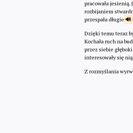
pracowała jesienią. 
rozbijaniem stwardni
przespała długie
Dzięki temu teraz by
Kochała ruch na bud
przez siebie głęboki
interesowały się ni
Z rozmyślania wyrwa