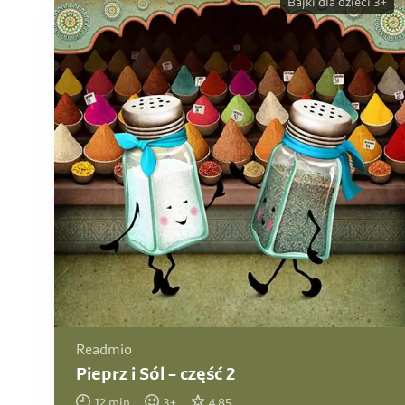
Bajki dla dzieci 3+
Readmio
Pieprz i Sól – część 2
12
min
3
+
4.85