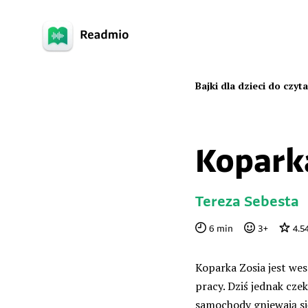
Bajki dla dzieci do czyt
Kopark
Tereza Sebesta
6
min
3
+
4.5
Koparka Zosia jest wes
pracy. Dziś jednak czek
samochody gniewają się