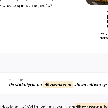
 z wrogością innych pojazdów?
W cel
aplika
MIO’S TIP
Po stuknięciu na
🔊 zaznaczone
słowa odtworzysz
udowlanej, wśród innych maszyn, stała
czerwona
ko