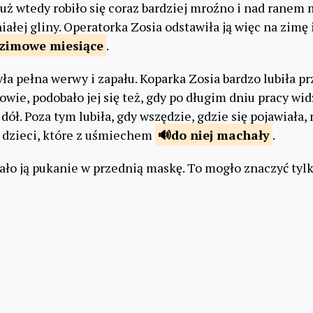
Już wtedy robiło się coraz bardziej mroźno i nad ranem
ałej gliny. Operatorka Zosia odstawiła ją więc na zimę 
zimowe
miesiące
.
ła pełna werwy i zapału. Koparka Zosia bardzo lubiła p
owie, podobało jej się też, gdy po długim dniu pracy wi
 dół. Poza tym lubiła, gdy wszędzie, gdzie się pojawiała
ą dzieci, które z uśmiechem
do niej
machały
.
ło ją pukanie w przednią maskę. To mogło znaczyć tyl