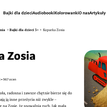
Bajki dla dzieci
Audiobooki
Kolorowanki
O nas
Artykuły
ania
>
Bajki dla dzieci 3+
>
Koparka Zosia
a Zosia
4
•
967
ocen
oła, radosna i zawsze chętnie bierze się do
ają ją inne przeżycia niż zwykle –
 na Zosię, że spowalnia ruch. Jak mała