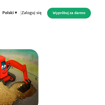
Polski ▾
|
Zaloguj się
Wypróbuj za darmo