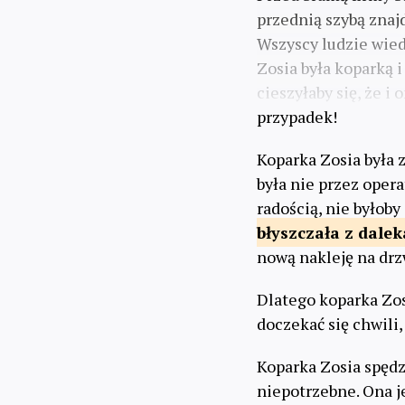
przednią szybą znaj
Wszyscy ludzie wiedz
Zosia była koparką i
cieszyłaby się, że i
przypadek!
Koparka Zosia była 
była nie przez opera
radością, nie byłob
błyszczała
z dalek
nową nakleję na drz
Dlatego koparka Zosi
doczekać się chwili,
Koparka Zosia spęd
niepotrzebne. Ona je