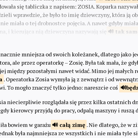
dowała się tabliczka z napisem: ZOSIA. Koparka nazywała
ieli wprawdzie, że było to imię dziewczyny, która ją ob
 nie miała o tej drobnostce pojęcia. A nawet gdyby miał
 ona, i kierująca nią dziewczyna nazywają się
tak
sam
znacznie mniejsza od swoich koleżanek, dlatego jako j
tora, ale przez operatorkę – Zosię. Była tak mała, że gd
y jej między pozostałymi nawet widać. Mimo jej małych 
a
. Operatorka Zosia wymyła ją z zewnątrz i od wewnątrz
wi. To mogło znaczyć tylko jedno: nareszcie coś
będ
a niecierpliwie rozglądała się przez kilka ostatnich d
 gdy kierowcy przyjdą do pracy, odpalą maszyny i ruszą d
ziła bowiem w garażu
całą
zimę
. Nie dlatego, że w z
dnak była najmniejsza ze wszystkich i nie miała tyle sił