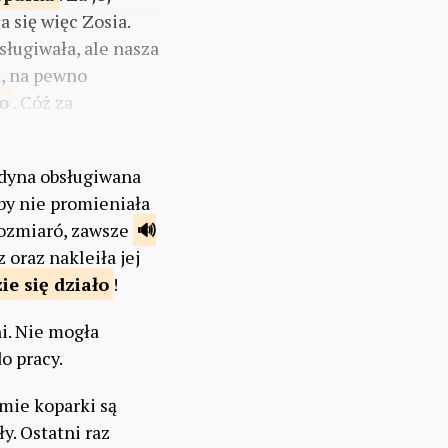
 się więc Zosia.
sługiwała, ale nasza
a, na pewno
o
. Cóż za
edyna obsługiwana
yby nie promieniała
rozmiaró, zawsze
 oraz nakleiła jej
zie
się działo
!
ni. Nie mogła
o pracy.
imie koparki są
y. Ostatni raz