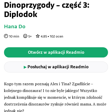
Dinoprzygody – część 3:
Diplodok
Hana Do
10
min
5
+
4.85
•
102
ocen
Otwórz w aplikacji Readmio
Posłuchaj w aplikacji Readmio
▶
Kogo tym razem poznają Alex i Tina? Zgadliście –
kolejnego dinozaura! I to nie byle jakiego! Wszystko
jednak komplikuje się w momencie, w którym zdolność
dostrzeżenia dinozaurów zyskuje również mama. A może
jednak nie?