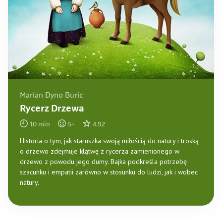
Marian Dyno Buric
Rycerz Drzewa
10
min
5
+
4.92
Historia o tym, jak staruszka swoją miłością do natury i troską
o drzewo zdejmuje klątwę z rycerza zamienionego w
drzewo z powodu jego dumy. Bajka podkreśla potrzebę
szacunku i empatii zarówno w stosunku do ludzi, jak i wobec
natury.