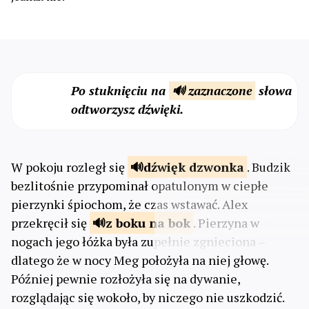
Po stuknięciu na
🔊 zaznaczone
słowa
odtworzysz dźwięki.
W pokoju rozległ się
dźwięk
dzwonka
. Budzik
bezlitośnie przypominał opatulonym w ciepłe
pierzynki śpiochom, że czas wstawać. Alex
przekręcił się
z boku
na bok
. Pierzyna w
nogach jego łóżka była zupełnie zgnieciona –
dlatego że w nocy Meg położyła na niej głowę.
Później pewnie rozłożyła się na dywanie,
rozglądając się wokoło, by niczego nie uszkodzić.