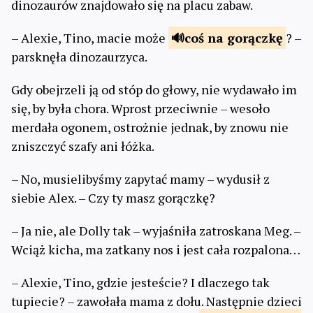
dinozaurów znajdowało się na placu zabaw.
– Alexie, Tino, macie może
coś
na gorączkę
? –
parsknęła dinozaurzyca.
Gdy obejrzeli ją od stóp do głowy, nie wydawało im
się, by była chora. Wprost przeciwnie – wesoło
merdała ogonem, ostrożnie jednak, by znowu nie
zniszczyć szafy ani łóżka.
– No, musielibyśmy zapytać mamy – wydusił z
siebie Alex. – Czy ty masz gorączkę?
– Ja nie, ale Dolly tak – wyjaśniła zatroskana Meg. –
Wciąż kicha, ma zatkany nos i jest cała rozpalona…
– Alexie, Tino, gdzie jesteście? I dlaczego tak
tupiecie? – zawołała mama z dołu. Następnie dzieci