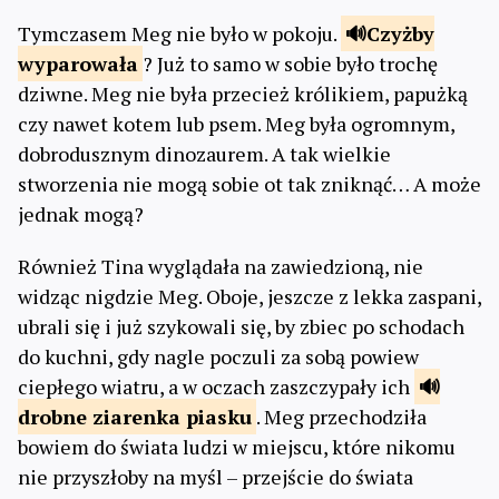
Tymczasem Meg nie było w pokoju.
Czyżby
wyparowała
? Już to samo w sobie było trochę
dziwne. Meg nie była przecież królikiem, papużką
czy nawet kotem lub psem. Meg była ogromnym,
dobrodusznym dinozaurem. A tak wielkie
stworzenia nie mogą sobie ot tak zniknąć… A może
jednak mogą?
Również Tina wyglądała na zawiedzioną, nie
widząc nigdzie Meg. Oboje, jeszcze z lekka zaspani,
ubrali się i już szykowali się, by zbiec po schodach
do kuchni, gdy nagle poczuli za sobą powiew
ciepłego wiatru, a w oczach zaszczypały ich
drobne ziarenka
piasku
. Meg przechodziła
bowiem do świata ludzi w miejscu, które nikomu
nie przyszłoby na myśl – przejście do świata