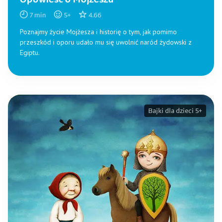
Opowieść o Mojżeszu
7
min
5
+
4.66
Poznajmy życie Mojżesza i historię o tym, jak pomimo
przeszkód i oporu udało mu się uwolnić naród żydowski z
Egiptu.
Bajki dla dzieci 5+