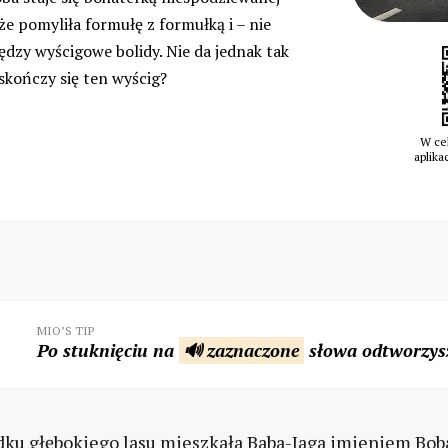
 że pomyliła formułę z formułką i – nie
iędzy wyścigowe bolidy. Nie da jednak tak
skończy się ten wyścig?
W cel
aplika
MIO’S TIP
Po stuknięciu na
🔊 zaznaczone
słowa odtworzysz
ku głębokiego lasu mieszkała Baba-Jaga imieniem Bob