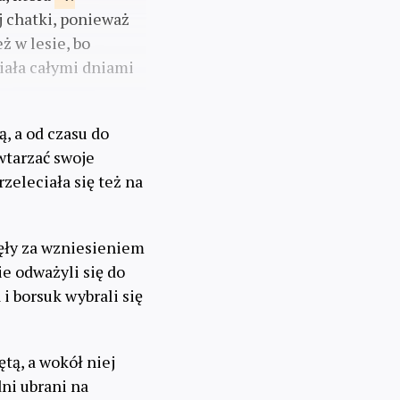
ej chatki, ponieważ
ż w lesie, bo
ziała całymi dniami
, a od czasu do
wtarzać swoje
rzeleciała się też na
zęły za wzniesieniem
e odważyli się do
 i borsuk wybrali się
ętą, a wokół niej
dni ubrani na