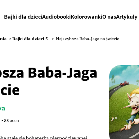
Bajki dla dzieci
Audiobooki
Kolorowanki
O nas
Artykuły
ania
>
Bajki dla dzieci 5+
>
Najszybsza Baba-Jaga na świecie
bsza Baba-Jaga
cie
va
9
•
85
ocen
ba staje się bohaterką niespodziewanej