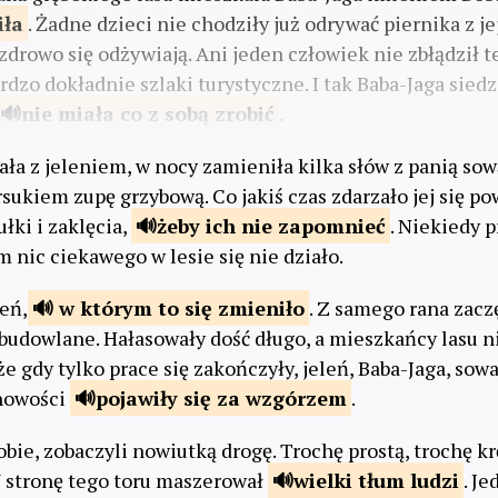
iła
. Żadne dzieci nie chodziły już odrywać piernika z j
drowo się odżywiają. Ani jeden człowiek nie zbłądził te
dzo dokładnie szlaki turystyczne. I tak Baba-Jaga sied
nie miała co z sobą
zrobić
.
a z jeleniem, w nocy zamieniła kilka słów z panią sową
sukiem zupę grzybową. Co jakiś czas zdarzało jej się po
łki i zaklęcia,
żeby ich nie
zapomnieć
. Niekiedy p
m nic ciekawego w lesie się nie działo.
eń,
w którym to się
zmieniło
. Z samego rana zac
udowlane. Hałasowały dość długo, a mieszkańcy lasu ni
że gdy tylko prace się zakończyły, jeleń, Baba-Jaga, sowa
 nowości
pojawiły się za
wzgórzem
.
bie, zobaczyli nowiutką drogę. Trochę prostą, trochę kr
 W stronę tego toru maszerował
wielki tłum
ludzi
. Je