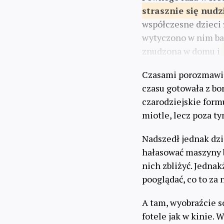
strasznie
się nudz
współczesne dzieci z
wytyczono w nim bar
znudzona w domu i
Czasami porozmawiał
czasu gotowała z bor
czarodziejskie formu
miotle, lecz poza ty
Nadszedł jednak dzi
hałasować maszyny b
nich zbliżyć. Jednak
pooglądać, co to za
A tam, wyobraźcie so
fotele jak w kinie.