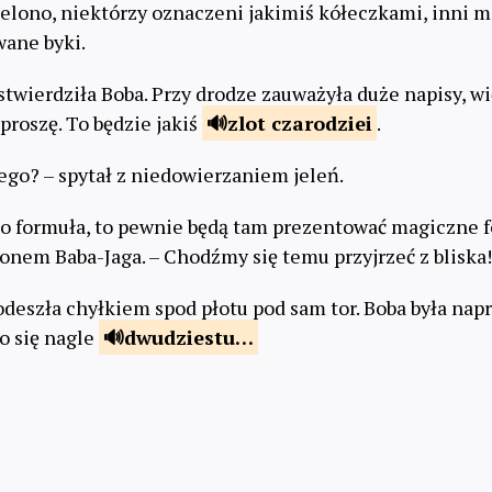
ielono, niektórzy oznaczeni jakimiś kółeczkami, inni mi
ane byki.
 stwierdziła Boba. Przy drodze zauważyła duże napisy, wię
roszę. To będzie jakiś
zlot
czarodziei
.
ego? – spytał z niedowierzaniem jeleń.
to formuła, to pewnie będą tam prezentować magiczne fo
nem Baba-Jaga. – Chodźmy się temu przyjrzeć z bliska!
podeszła chyłkiem spod płotu pod sam tor. Boba była nap
o się nagle
dwudziestu
…