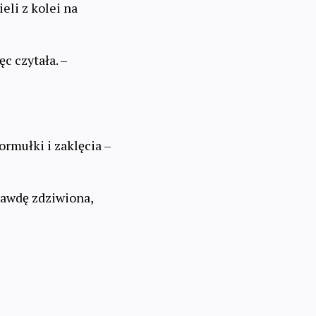
eli z kolei na
c czytała. –
rmułki i zaklęcia –
rawdę zdziwiona,