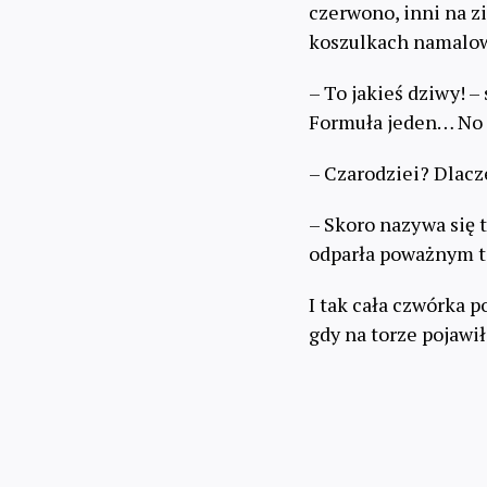
czerwono, inni na z
koszulkach namalow
– To jakieś dziwy! –
Formuła jeden… No p
– Czarodziei? Dlacz
– Skoro nazywa się 
odparła poważnym to
I tak cała czwórka 
gdy na torze pojawił