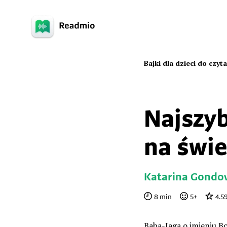
Bajki dla dzieci do czyt
Najszy
na świe
Katarina Gondo
8
min
5
+
4.5
Baba-Jaga o imieniu Bo