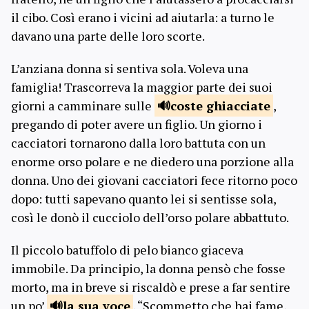
il cibo. Così erano i vicini ad aiutarla: a turno le
davano una parte delle loro scorte.
L’anziana donna si sentiva sola. Voleva una
famiglia! Trascorreva la maggior parte dei suoi
giorni a camminare sulle
coste
ghiacciate
,
pregando di poter avere un figlio. Un giorno i
cacciatori tornarono dalla loro battuta con un
enorme orso polare e ne diedero una porzione alla
donna. Uno dei giovani cacciatori fece ritorno poco
dopo: tutti sapevano quanto lei si sentisse sola,
così le donò il cucciolo dell’orso polare abbattuto.
Il piccolo batuffolo di pelo bianco giaceva
immobile. Da principio, la donna pensò che fosse
morto, ma in breve si riscaldò e prese a far sentire
un po’
la
sua voce
. “Scommetto che hai fame,