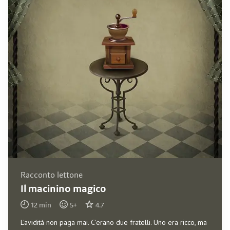
Racconto lettone
Il macinino magico
12
min
5
+
4.7
L'avidità non paga mai. C'erano due fratelli. Uno era ricco, ma