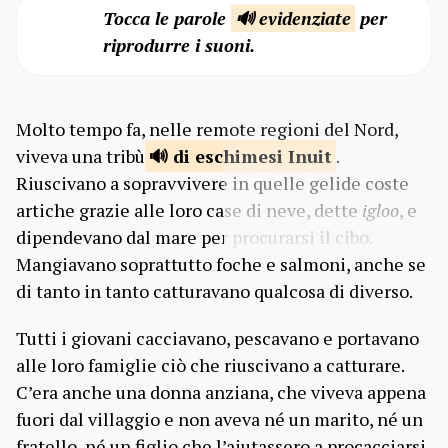
Tocca le parole
🔊 evidenziate
per
riprodurre i suoni.
Molto tempo fa, nelle remote regioni del Nord,
viveva una tribù
di eschimesi
Inuit
.
Riuscivano a sopravvivere in quelle gelide coste
artiche grazie alle loro case di neve, dette
igloo
, e
dipendevano dal mare per procurarsi il cibo.
Mangiavano soprattutto foche e salmoni, anche se
di tanto in tanto catturavano qualcosa di diverso.
Tutti i giovani cacciavano, pescavano e portavano
alle loro famiglie ciò che riuscivano a catturare.
C’era anche una donna anziana, che viveva appena
fuori dal villaggio e non aveva né un marito, né un
fratello, né un figlio che l’aiutassero a procacciarsi