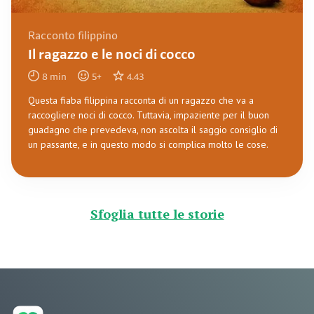
Racconto filippino
Il ragazzo e le noci di cocco
8
min
5
+
4.43
Questa fiaba filippina racconta di un ragazzo che va a
raccogliere noci di cocco. Tuttavia, impaziente per il buon
guadagno che prevedeva, non ascolta il saggio consiglio di
un passante, e in questo modo si complica molto le cose.
Sfoglia tutte le storie