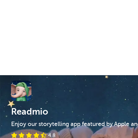
Readmio
Enjoy our storytelling app featured by Apple a
4.8