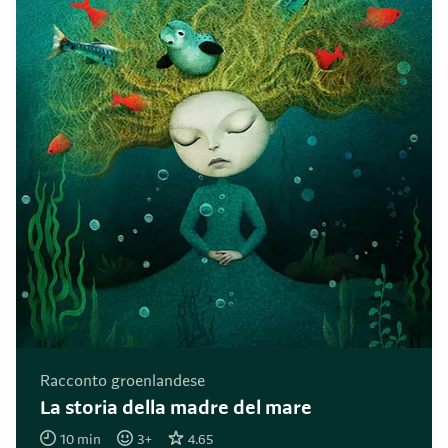
Racconto groenlandese
La storia della madre del mare
10
min
3
+
4.65