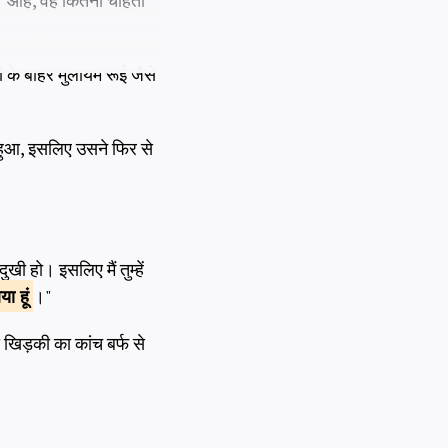
का। ओह, वह कितना चाहता
 के बाहर मुलायम रूई जैसे
हुआ, इसलिए उसने फिर से
दुखी हो। इसलिए मैं तुम्हें
ा हूं
।"
खिड़की का कांच बर्फ से