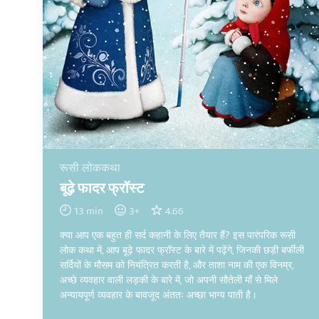
रूसी लोककथा
बूढ़े फादर फ्रॉस्ट
13
min
3
+
4.66
क्या आप एक बहुत ही सर्द कहानी के लिए तैयार हैं? इस पारंपरिक रूसी
लोक कथा में, आप बूढ़े फादर फ्रॉस्ट के बारे में पढ़ेंगे, जिनकी छड़ी बर्फीली
सर्दियों के मौसम को नियंत्रित करती है, और ताशा नाम की एक विनम्र,
अच्छे व्यवहार वाली लड़की के बारे में, जो अपनी सौतेली माँ से मिले
अन्यायपूर्ण व्यवहार के बावजूद अंततः अच्छा भाग्य पाती है।