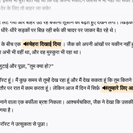
 इससे भी बुरी बात यह थी कि वह अपनी स्केटिंग क्लास में भी नहीं जा स
देर के लिए तो बाहर जा सके!
 लेट गया और बाहर उठ रहे बर्फानी तूफान को बढ़ते हुए देखने लगा। खिड़की
 जो धीरे-धीरे सड़कों पर बिछ रही बर्फ की चादर पर जाकर बैठ रहे थे।
़ों के बीच एक
चेहरा
दिखाई दिया
। जैक को अपनी आंखों पर यकीन नहीं 
ा अभी भी वहीं था, और वह मुस्कुरा भी रहा था।
ुटाई और पूछा, “तुम क्या हो?”
रॉस्ट हूं। मैं कुछ समय से तुम्हें देख रहा हूं और मैं देख सकता हूं कि तुम कितने 
र पर रात में काम करता हूं। लेकिन आज मैं दिन में सिर्फ़
तुम्हारे लिए
आय
नाने वाला एक बर्फीला ब्रश निकला। आश्चर्यचकित, जैक ने देखा कि उसकी 
 गया है।
फ्रॉस्ट ने उत्सुकता से पूछा।