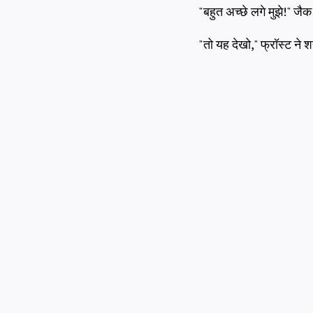
"बहुत अच्छे लगे मुझे!" जैक 
"तो यह देखो," फ्रॉस्ट न