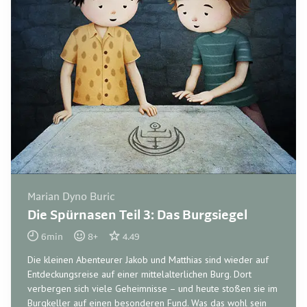
Marian Dyno Buric
Die Spürnasen Teil 3: Das Burgsiegel
6
min
8
+
4.49
Die kleinen Abenteurer Jakob und Matthias sind wieder auf
Entdeckungsreise auf einer mittelalterlichen Burg. Dort
verbergen sich viele Geheimnisse – und heute stoßen sie im
Burgkeller auf einen besonderen Fund. Was das wohl sein