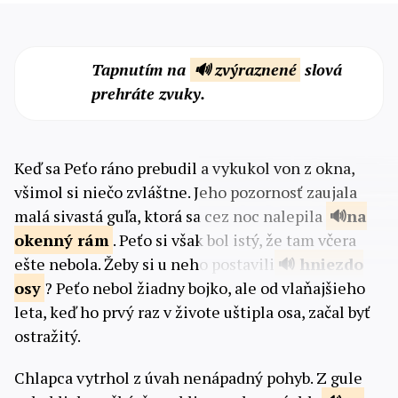
Tapnutím na
🔊 zvýraznené
slová
prehráte zvuky.
Keď sa Peťo ráno prebudil a vykukol von z okna,
všimol si niečo zvláštne. Jeho pozornosť zaujala
malá sivastá guľa, ktorá sa cez noc nalepila
na
okenný
rám
. Peťo si však bol istý, že tam včera
ešte nebola. Žeby si u neho postavili
hniezdo
osy
? Peťo nebol žiadny bojko, ale od vlaňajšieho
leta, keď ho prvý raz v živote uštipla osa, začal byť
ostražitý.
Chlapca vytrhol z úvah nenápadný pohyb. Z gule