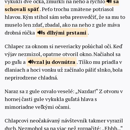
vykukli dve očká, žmurkli na neho a rýchlo
sa
schovali
späť
. Peťo trochu zmätene potriasol
hlavou. Kým stihol sám seba presvedčiť, že sa mu to
muselo len zdať, zbadal, ako na neho z gule máva
drobná rúčka
s dlhými
prstami
.
Chlapec za oknom si neveriacky pošúchal oči. Keď
výjav nezmizol, opatrne otvoril okno. Načiahol sa
po guľu a
vzal ju
dovnútra
. Tíško mu priadla v
dlaniach a hoci vonku už začínalo páliť slnko, bola
neprirodzene chladná.
Naraz sa z gule ozvalo veselé: „Nazdar!“ Z otvoru v
hornej časti gule vykukla guľatá hlava s
mimoriadne veľkými očami.
Chlapcovi neočakávaný návštevník takmer vyrazil
dych. Nezmohol sa na viac než rozpačité: „Ehhh...“