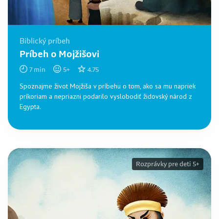
Biblický príbeh
Príbeh o Mojžišovi
7
min
5
+
4.75
Spoznajme život Mojžiša v príbehu o tom, ako sa mu napriek
príkoriam a nepriazni podarilo vyslobodiť židovský národ z
Egypta.
Rozprávky pre deti 5+