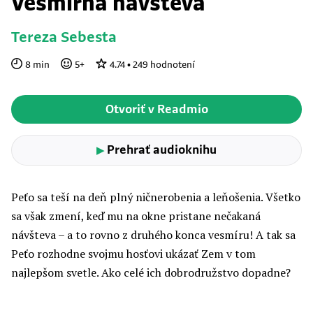
Vesmírna návšteva
Tereza Sebesta
8
min
5
+
4.74
•
249
hodnotení
Otvoriť v Readmio
Prehrať audioknihu
▶
Peťo sa teší na deň plný ničnerobenia a leňošenia. Všetko
sa však zmení, keď mu na okne pristane nečakaná
návšteva – a to rovno z druhého konca vesmíru! A tak sa
Peťo rozhodne svojmu hosťovi ukázať Zem v tom
najlepšom svetle. Ako celé ich dobrodružstvo dopadne?