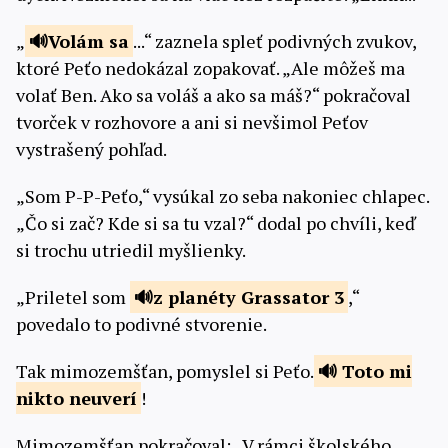
„
Volám
sa
...“ zaznela spleť podivných zvukov,
ktoré Peťo nedokázal zopakovať. „Ale môžeš ma
volať Ben. Ako sa voláš a ako sa máš?“ pokračoval
tvorček v rozhovore a ani si nevšimol Peťov
vystrašený pohľad.
„Som P-P-Peťo,“ vysúkal zo seba nakoniec chlapec.
„Čo si zač? Kde si sa tu vzal?“ dodal po chvíli, keď
si trochu utriedil myšlienky.
„Priletel som
z planéty
Grassator 3
,“
povedalo to podivné stvorenie.
Tak mimozemšťan, pomyslel si Peťo.
Toto mi
nikto
neuverí
!
Mimozemšťan pokračoval: „V rámci školského