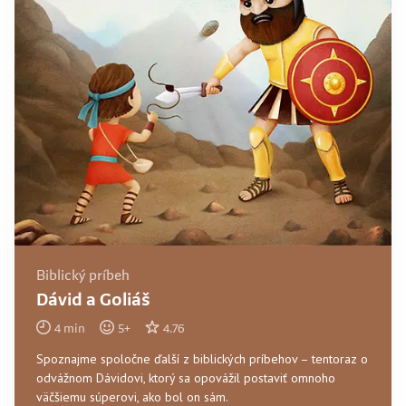
Biblický príbeh
Dávid a Goliáš
4
min
5
+
4.76
Spoznajme spoločne ďalší z biblických príbehov – tentoraz o
odvážnom Dávidovi, ktorý sa opovážil postaviť omnoho
väčšiemu súperovi, ako bol on sám.