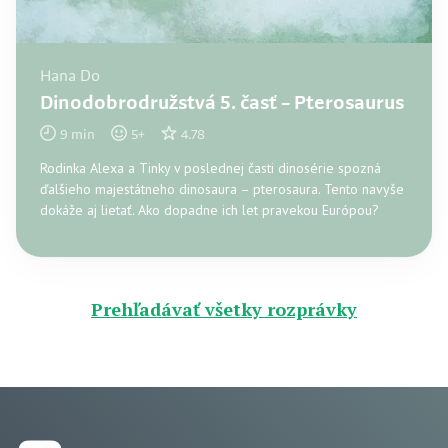
Hana Do
Dinodobrodružstvá 5. časť – Pterosaurus
9
min
5
+
4.78
Rodinka Alexa a Tinky v poslednej časti dinosérie spozná
ďalšieho majestátneho dinosaura – pterosaura. Tento navyše
dokáže aj lietať. Ako dopadne ich let pravekou Európou?
Prehľadávať všetky rozprávky