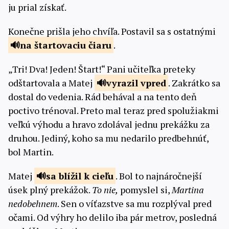
ju prial získať.
Konečne prišla jeho chvíľa. Postavil sa s ostatnými
na štartovaciu
čiaru
.
„Tri! Dva! Jeden! Štart!“ Pani učiteľka preteky
odštartovala a Matej
vyrazil
vpred
. Zakrátko sa
dostal do vedenia. Rád behával a na tento deň
poctivo trénoval. Preto mal teraz pred spolužiakmi
veľkú výhodu a hravo zdolával jednu prekážku za
druhou. Jediný, koho sa mu nedarilo predbehnúť,
bol Martin.
Matej
sa blížil k
cieľu
. Bol to najnáročnejší
úsek plný prekážok.
To nie,
pomyslel si,
Martina
nedobehnem
. Sen o víťazstve sa mu rozplýval pred
očami. Od výhry ho delilo iba pár metrov, posledná