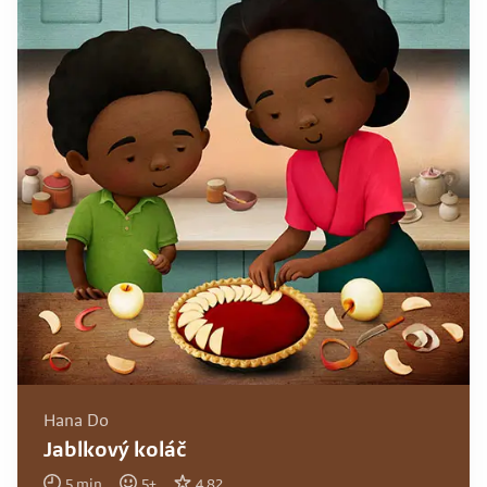
Hana Do
Jablkový koláč
5
min
5
+
4.82