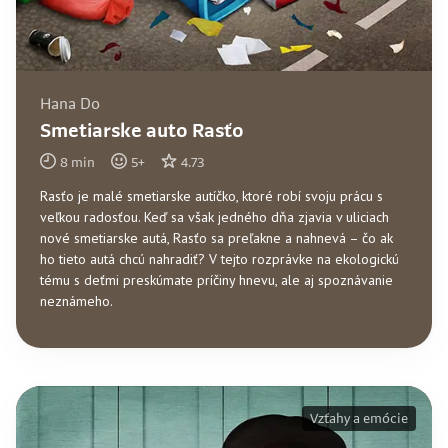
Hana Do
Smetiarske auto Rasťo
8
min
5
+
4.73
Rasťo je malé smetiarske autíčko, ktoré robí svoju prácu s
veľkou radosťou. Keď sa však jedného dňa zjavia v uliciach
nové smetiarske autá, Rasťo sa preľakne a nahnevá – čo ak
ho tieto autá chcú nahradiť? V tejto rozprávke na ekologickú
tému s deťmi preskúmate príčiny hnevu, ale aj spoznávanie
neznámeho.
Vzťahy a emócie