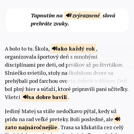
Tapnutím na
🔊 zvýraznené
slová
prehráte zvuky.
A bolo to tu. Škola,
ako
každý rok
,
organizovala športový deň s mnohými
disciplínami pre deti, od prvákov až po štvrtákov.
Slniečko svietilo, stoly na školskom dvore sa
prehýbali pod ťarchou ovocia, dobrôt a džúsov. Deň
bol plný hier a súťaží, ktoré pripravili pani učiteľky.
Všetci
sa dobre
bavili
.
Jediný Matej sa ​​stále nedočkavo pýtal, kedy už
prídu na rad veľké preteky. Boli posledné, ale
zato
najnáročnejšie
. Trasa sa kľukatila cez celý