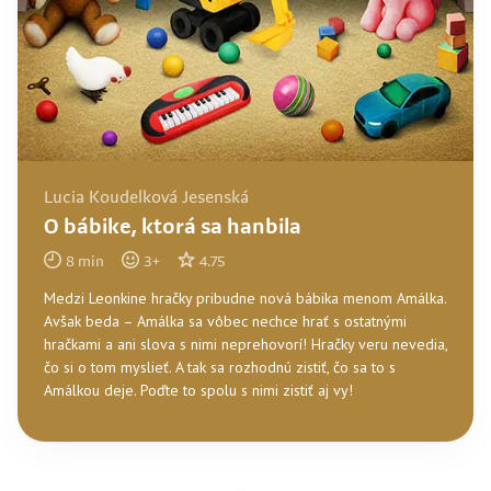
Lucia Koudelková Jesenská
O bábike, ktorá sa hanbila
8
min
3
+
4.75
Medzi Leonkine hračky pribudne nová bábika menom Amálka.
Avšak beda – Amálka sa vôbec nechce hrať s ostatnými
hračkami a ani slova s nimi neprehovorí! Hračky veru nevedia,
čo si o tom myslieť. A tak sa rozhodnú zistiť, čo sa to s
Amálkou deje. Poďte to spolu s nimi zistiť aj vy!