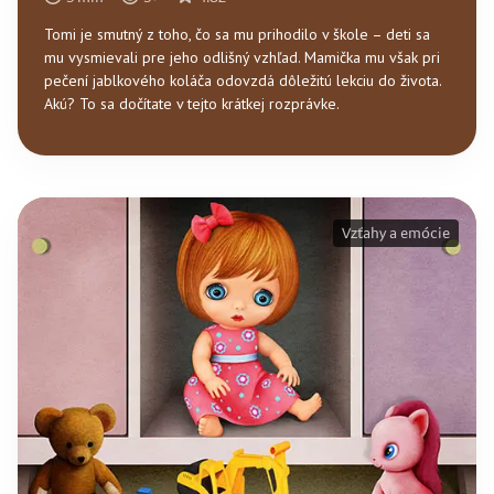
Tomi je smutný z toho, čo sa mu prihodilo v škole – deti sa
mu vysmievali pre jeho odlišný vzhľad. Mamička mu však pri
pečení jablkového koláča odovzdá dôležitú lekciu do života.
Akú? To sa dočítate v tejto krátkej rozprávke.
Vzťahy a emócie