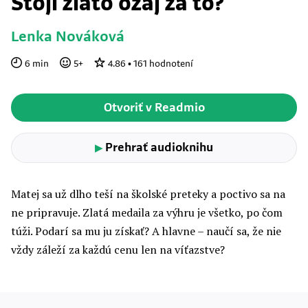
Stojí zlato ozaj za to?
Lenka Nováková
6
min
5
+
4.86
•
161
hodnotení
Otvoriť v Readmio
Prehrať audioknihu
▶
Matej sa už dlho teší na školské preteky a poctivo sa na
ne pripravuje. Zlatá medaila za výhru je všetko, po čom
túži. Podarí sa mu ju získať? A hlavne – naučí sa, že nie
vždy záleží za každú cenu len na víťazstve?