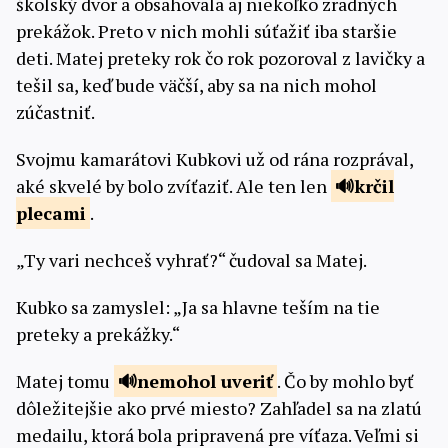
školský dvor a obsahovala aj niekoľko zradných
prekážok. Preto v nich mohli súťažiť iba staršie
deti. Matej preteky rok čo rok pozoroval z lavičky a
tešil sa, keď bude väčší, aby sa na nich mohol
zúčastniť.
Svojmu kamarátovi Kubkovi už od rána rozprával,
aké skvelé by bolo zvíťaziť. Ale ten len
krčil
plecami
.
„Ty vari nechceš vyhrať?“ čudoval sa Matej.
Kubko sa zamyslel: „Ja sa hlavne teším na tie
preteky a prekážky.“
Matej tomu
nemohol
uveriť
. Čo by mohlo byť
dôležitejšie ako prvé miesto? Zahľadel sa na zlatú
medailu, ktorá bola pripravená pre víťaza. Veľmi si