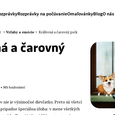
ozprávky
Rozprávky na počúvanie
Omaľovánky
Blog
O nás
c
>
Vzťahy a emócie
>
Kráľovná a čarovný psík
á a čarovný
•
749
hodnotení
v nie je výnimočné dievčatko. Preto sú všetci
 pripadne špeciálna úloha: v mene všetkých