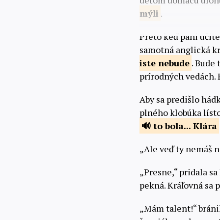
deťom domácu úlohu, 
mýli
.
Preto keď pani učite
samotná anglická krá
iste
nebude
. Bude 
prírodných vedách. 
Aby sa predišlo hádk
plného klobúka líst
to bola...
Klára
„Ale veď ty nemáš na
„Presne,“ pridala sa
pekná. Kráľovná sa p
„Mám talent!“ bránil