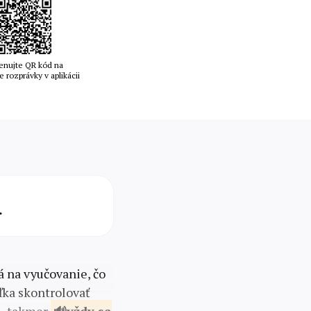
enujte QR kód na
e rozprávky v aplikácii
.
ká na vyučovanie, čo
eľka skontrolovať