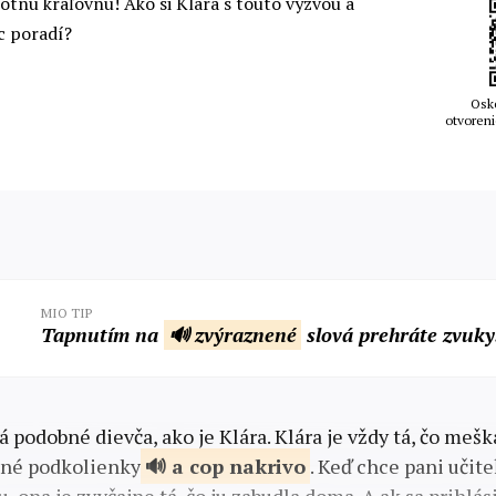
otnú kráľovnú! Ako si Klára s touto výzvou a
c poradí?
Osk
otvoreni
MIO TIP
Tapnutím na
🔊 zvýraznené
slová prehráte zvuky
á podobné dievča, ako je Klára. Klára je vždy tá, čo meš
ané podkolienky
a cop
nakrivo
. Keď chce pani učit