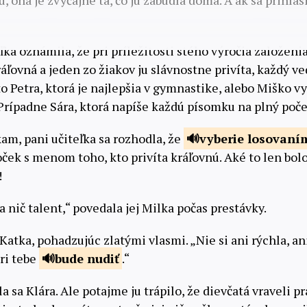
ona je zvyčajne tá, čo ju zabudla doma. A ak sa prihlás
ľka oznámila, že pri príležitosti stého výročia založeni
ľovná a jeden zo žiakov ju slávnostne privíta, každý ve
to Petra, ktorá je najlepšia v gymnastike, alebo Miško vy
Prípadne Sára, ktorá napíše každú písomku na plný poče
am, pani učiteľka sa rozhodla, že
vyberie
losovaní
oček s menom toho, kto privíta kráľovnú. Aké to len bol
!
 nič talent,“ povedala jej Milka počas prestávky.
 Katka, pohadzujúc zlatými vlasmi. „Nie si ani rýchla, a
ri tebe
bude
nudiť
.“
a sa Klára. Ale potajme ju trápilo, že dievčatá vraveli 