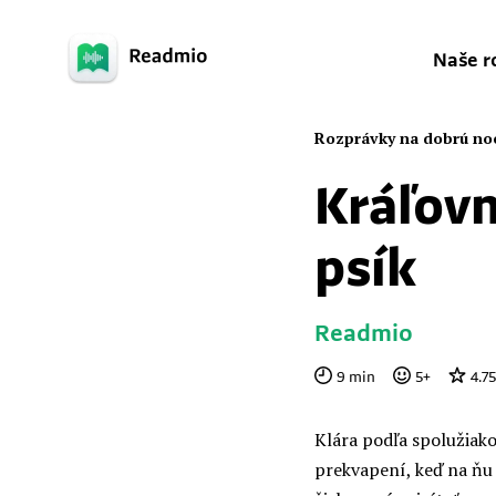
Naše r
Rozprávky na dobrú no
Kráľovn
psík
Readmio
9
min
5
+
4.75
Klára podľa spolužiako
prekvapení, keď na ňu