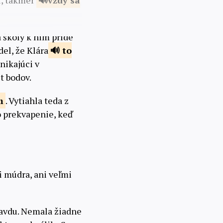
i, takmer
vždy sa
a školy k nim príde
del, že Klára
to
nikajúci v
t bodov.
m
. Vytiahla teda z
o prekvapenie, keď
ni múdra, ani veľmi
pravdu. Nemala žiadne