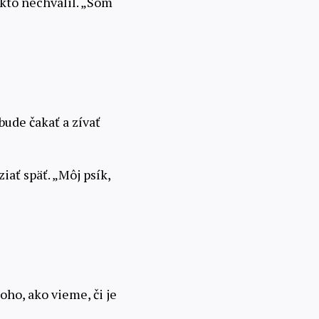
ikto nechválil. „Som
 bude čakať a zívať
iať späť. „Môj psík,
oho, ako vieme, či je