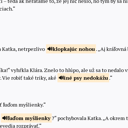
 – teda ak nerátame to, že jej nič nešlo, no tým by sa n
ciach.“
 Katka, netrpezlivo
klopkajúc
nohou
. „Aj kráľovná
!“ vyhŕkla Klára. Znelo to hlúpo, ale už sa to nedalo vz
. Vie robiť také triky, aké
iné psy
nedokážu
.“
tať ľuďom myšlienky.“
ť
ľuďom
myšlienky
?“ pochybovala Katka. „A okrem t
evedia rozprávať.“