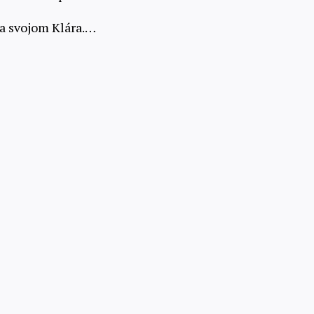
na svojom Klára.…
Skúste zadarmo