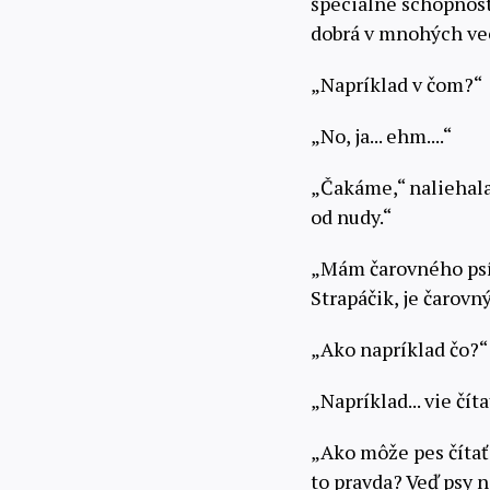
špeciálne schopnosti
dobrá v mnohých ve
„Napríklad v čom?“
„No, ja... ehm....“
„Čakáme,“ naliehala
od nudy.“
„Mám čarovného psíka
Strapáčik, je čarovný
„Ako napríklad čo?“
„Napríklad... vie čí
„Ako môže pes číta
to pravda? Veď psy n