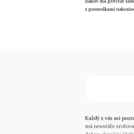
žiakov má privítať sam
s posmeškami nakonie
Každý z vás asi pozn
má neustále zrolov