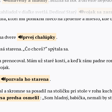
ť
unavený a
hladný
. Blížila sa noc a on ešte nejedo
zahliadol v diaľke svetlá. Dedina! Starý
vojak sa
zar
udia, ktorí mu ponúknu niečo na zjedenie a miesto, kde
 na dvere
prvej
chalúpky
.
sá starena. „Čo chceš?“ spýtala sa.
prenocoval. Mám už staré kosti, a keď k ránu padne ros
ojak.
pozvala ho
starena
.
al a skromne sa posadil na stoličku pri stole v rohu kuc
sa predsa
osmelil
: „Som hladný, babička, nemali by s