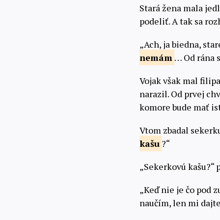
Stará žena mala jed
podeliť. A tak sa ro
„Ach, ja biedna, sta
nemám
… Od rána s
Vojak však mal filip
narazil. Od prvej ch
komore bude mať ist
Vtom zbadal sekerku 
kašu
?“
„Sekerkovú kašu?“ po
„Keď nie je čo pod z
naučím, len mi dajt