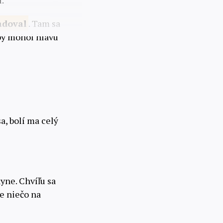
l.
adoval
. Tam sa
 by mohol hlavu
a, bolí ma celý
hyne. Chvíľu sa
te niečo na