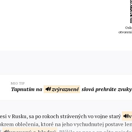
Osk
otvoreni
MIO TIP
Tapnutím na
🔊 zvýraznené
slová prehráte zvuky
esi v Rusku, sa po rokoch strávených vo vojne starý
v
okrem oblečenia, ktoré na jeho vychudnutej postave len 