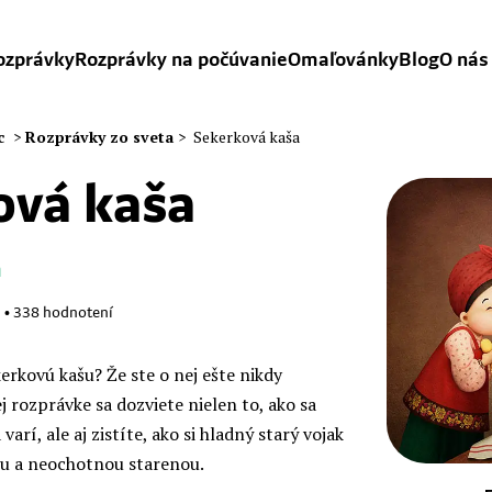
ozprávky
Rozprávky na počúvanie
Omaľovánky
Blog
O nás
c
>
Rozprávky zo sveta
>
Sekerková kaša
ová kaša
a
1
•
338
hodnotení
kerkovú kašu? Že ste o nej ešte nikdy
j rozprávke sa dozviete nielen to, ako sa
arí, ale aj zistíte, ako si hladný starý vojak
ou a neochotnou starenou.