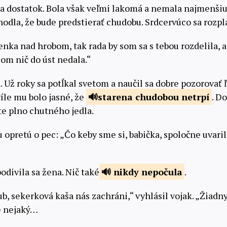
la dostatok. Bola však veľmi lakomá a nemala najmenšiu
zhodla, že bude predstierať chudobu. Srdcervúco sa rozpl
renka nad hrobom, tak rada by som sa s tebou rozdelila,
om nič do úst nedala.“
a. Už roky sa potĺkal svetom a naučil sa dobre pozorovať 
víle mu bolo jasné, že
starena chudobou
netrpí
. Do
e plno chutného jedla.
opretú o pec: „Čo keby sme si, babička, spoločne uvari
divila sa žena. Nič také
nikdy
nepočula
.
ub, sekerková kaša nás zachráni,“ vyhlásil vojak. „Žiadny 
e nejaký…