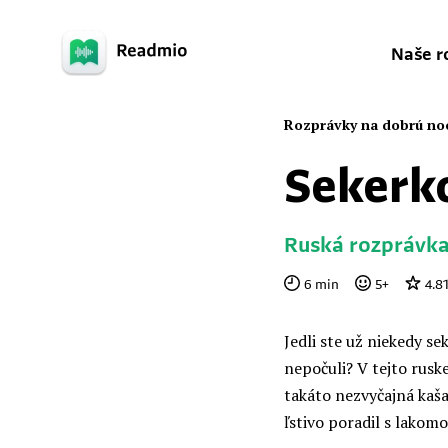
Naše r
Rozprávky na dobrú no
Sekerk
Ruská rozprávk
6
min
5
+
4.8
Jedli ste už niekedy se
nepočuli? V tejto ruske
takáto nezvyčajná kaša v
ľstivo poradil s lakom