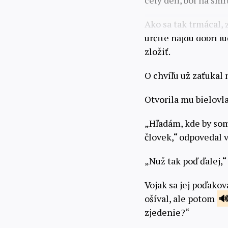
celý deň, bol na smr
Ako sa tak trmácal, 
určite nájdu dobrí ľ
zložiť.
O chvíľu už zaťukal
Otvorila mu bielovla
„Hľadám, kde by som 
človek,“ odpovedal v
„Nuž tak poď ďalej,“
Vojak sa jej poďakov
ošíval, ale potom
zjedenie?“