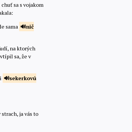
 chuť sa s vojakom
akala:
 ale sama
nič
ľudí, na ktorých
vtípil sa, že v
li
sekerkovú
strach, ja vás to