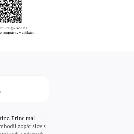
enujte QR kód na
e rozprávky v aplikácii
.
rinc. Princ mal
ehodil zopár slov s