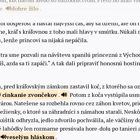
, kuchárom alebo so služobníctvom. Preto ho mali vše
ve
dobre
žilo
.
l dospelosť a nastal najvyšší čas, aby sa oženil, ale on n
ne, kráľ s kráľovnou z toho mali hlavy v smútku. Núkali
 lenže princovi sa nijaká nepáčila.
jtra sme pozvali na návštevu spanilú princeznú z Výcho
íš, azda sa ti zapáči.“ A tak dali pripraviť honosnú hosti
ň, pred kráľovským zámkom zastavil koč, z ktorého sa oz
cinkanie
zvončekov
.
Potom z koča vystúpila usm
várou. Natešene sa rozbehla rovno cez záhon kvetov, pr
nežienky, o ktoré sa záhradníci s námahou starali. Neskô
kúštik odhryzla, jedlo zdvorilo pochválila, ale väčšiny d
 lahôdky len rozmarne presúvala hore-dolu po tanieri 
veselým
hláskom
.