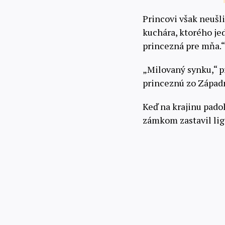
Princovi však neušl
kuchára, ktorého je
princezná pre mňa.“
„Milovaný synku,“ p
princeznú zo Západn
Keď na krajinu pado
zámkom zastavil lig