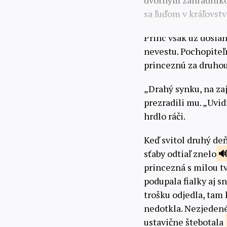
dvorným záhradníkom
sa ľuďom v kráľovst
Princ však už dosiaho
nevestu. Pochopiteľ
princeznú za druhou,
„Drahý synku, na za
prezradili mu. „Uvid
hrdlo ráči.
Keď svitol druhý de
sťaby odtiaľ znelo
princezná s milou t
podupala fialky aj s
trošku odjedla, tam 
nedotkla. Nezjedené
ustavične štebotala