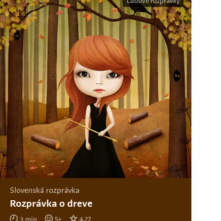
Ľudové rozprávky
Slovenská rozprávka
Rozprávka o dreve
3
min
5
+
4.27