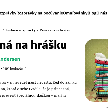
ozprávky
Rozprávky na počúvanie
Omaľovánky
Blog
O nás
c
>
Ľudové rozprávky
>
Princezná na hrášku
ná na hrášku
Andersen
8
•
1491
hodnotení
ktorý si nevedel nájsť nevestu. Keď do zámku
na, ktorá o sebe tvrdila, že je princezná,
a preveriť špeciálnou skúškou – malým