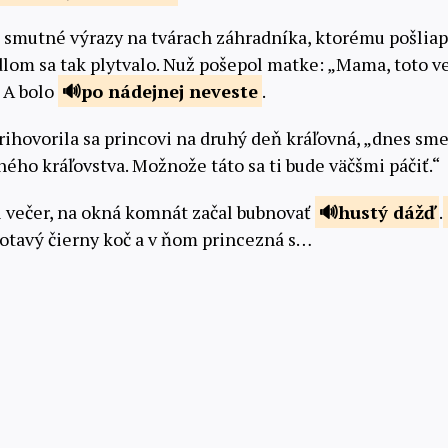
i smutné výrazy na tvárach záhradníka, ktorému pošliapa
dlom sa tak plytvalo. Nuž pošepol matke: „Mama, toto ve
 A bolo
po nádejnej
neveste
.
rihovorila sa princovi na druhý deň kráľovná, „dnes sme
ého kráľovstva. Možnože táto sa ti bude väčšmi páčiť.“
l večer, na okná komnát začal bubnovať
hustý
dážď
.
otavý čierny koč a v ňom princezná s…