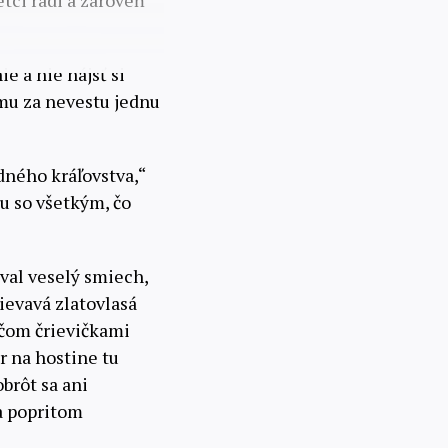
tci radi a zároveň
ie a nie nájsť si
 mu za nevestu jednu
dného kráľovstva,“
nu so všetkým, čo
val veselý smiech,
ievavá zlatovlasá
ičom črievičkami
r na hostine tu
obrôt sa ani
a popritom