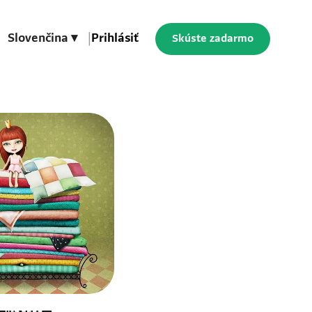
Slovenčina ▾
|
Prihlásiť
Skúste zadarmo