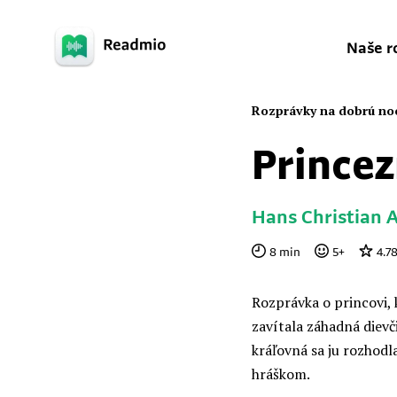
Naše r
Rozprávky na dobrú no
Princez
Hans Christian 
8
min
5
+
4.7
Rozprávka o princovi, 
zavítala záhadná dievči
kráľovná sa ju rozhodl
hráškom.