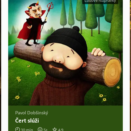
Ľudové rozprávky
Pavol Dobšinský
Čert slúži
10
min
5
+
4.9