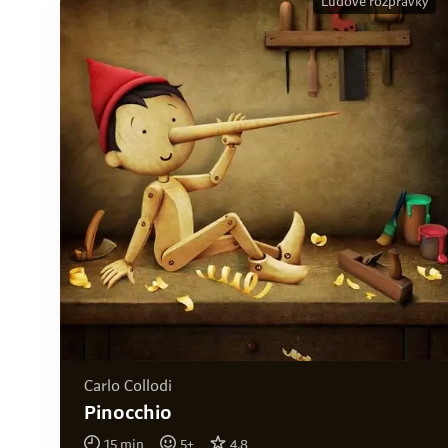
Ľudové rozprávky
Carlo Collodi
Pinocchio
15
min
5
+
4.8