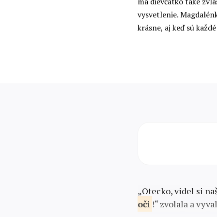
má dievčatko také zvl
vysvetlenie. Magdalénk
krásne, aj keď sú každé
„Otecko, videl si n
oči
!“ zvolala a vyv