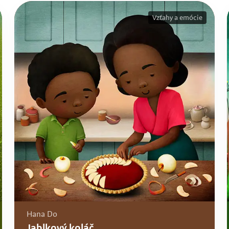
Vzťahy a emócie
Hana Do
Jablkový koláč