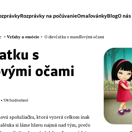
ozprávky
Rozprávky na počúvanie
Omaľovánky
Blog
O nás
c
>
Vzťahy a emócie
>
O dievčatku s mandľovými očami
atku s
vými očami
•
174
hodnotení
vú spolužiačku, ktorá vyzerá celkom inak
dalénka si láme hlavu najmä nad tým, prečo