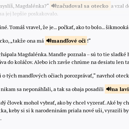
 myslíš, Magdalénka?“
začudoval sa
otecko
a vzal 
sa jej lepšie poskakovalo.
 iné. Tomáš vravel, že je... počkať, ako to bolo... šikmooká
ecko, „takže ona má
mandľové
oči
!“
hápala Magdalénka. Mandle poznala – sú to tie sladké
va do koláčov. Alebo ich zavše chrúme na desiatu len ta
 o tých mandľových očiach porozprávať,“ navrhol oteck
nikam sa neponáhľali, a tak sa obaja posadili
na lav
dý človek mohol vybrať, ako by chcel vyzerať. Aké by ch
rátka, keby si si k narodeninám priala nové uši, vyrazili 
.