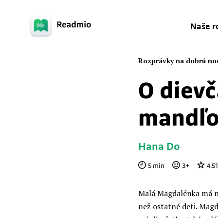
Naše r
Rozprávky na dobrú no
O dievč
mandľo
Hana Do
5
min
3
+
4.51
Malá Magdalénka má no
než ostatné deti. Mag