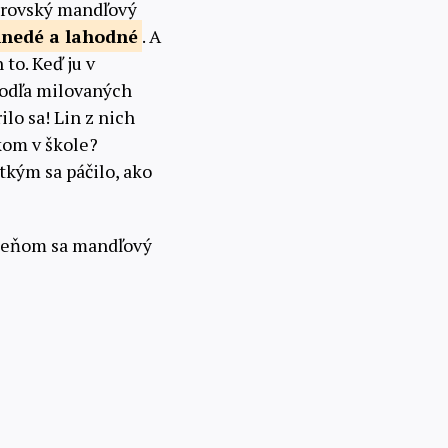
obrovský mandľový
hnedé a
lahodné
. A
to. Keď ju v
podľa milovaných
ilo sa! Lin z nich
kom v škole?
tkým sa páčilo, ako
tieňom sa mandľový