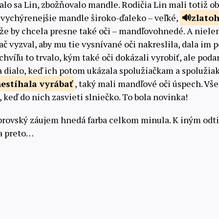
lalo sa Lin, zbožňovalo mandle. Rodičia Lin mali totiž 
ajvychýrenejšie mandle široko-ďaleko – veľké,
zlato
 že by chcela presne také oči – mandľovohnedé. A nielen 
č vyzval, aby mu tie vysnívané oči nakreslila, dala im 
 chvíľu to trvalo, kým také oči dokázali vyrobiť, ale podar
sa dialo, keď ich potom ukázala spolužiačkam a spolužia
nestíhala
vyrábať
, taký mali mandľové oči úspech. Vše
ú, keď do nich zasvieti slniečko. To bola novinka!
obrovský záujem hnedá farba celkom minula. K iným od
 a preto…