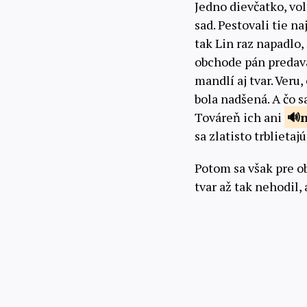
Jedno dievčatko, vo
sad. Pestovali tie n
tak Lin raz napadlo,
obchode pán predava
mandlí aj tvar. Veru,
bola nadšená. A čo 
Továreň ich ani
sa zlatisto trblietaj
Potom sa však pre 
tvar až tak nehodil,