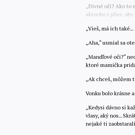
„Divné oči? Ako to
aktovku z pliec, aby 
„Vieš, má ich také...
„Aha,“ usmial sa ot
„Mandľové oči?“ nec
ktoré mamička pridá
„Ak chceš, môžem ti
Vonku bolo krásne a 
„Kedysi dávno si kaž
vlasy, aký nos... Sk
nejaké ti zaobstarali