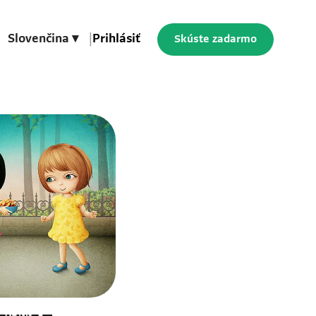
Slovenčina ▾
|
Prihlásiť
Skúste zadarmo