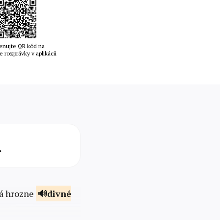
enujte QR kód na
e rozprávky v aplikácii
.
Má hrozne
divné