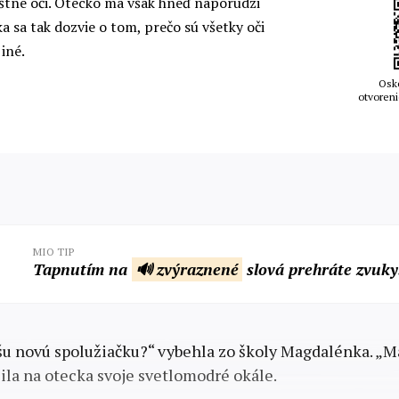
áštne oči. Otecko má však hneď naporúdzi
a sa tak dozvie o tom, prečo sú všetky oči
 iné.
Osk
otvoreni
MIO TIP
Tapnutím na
🔊 zvýraznené
slová prehráte zvuky
ašu novú spolužiačku?“ vybehla zo školy Magdalénka. „
alila na otecka svoje svetlomodré okále.