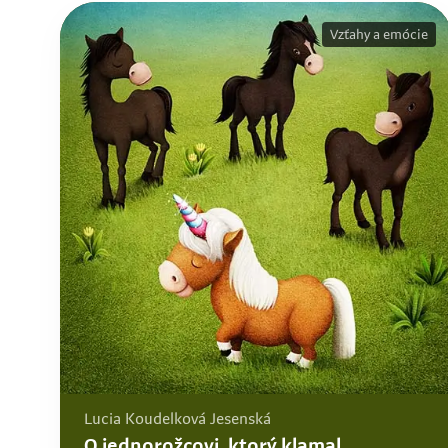
Vzťahy a emócie
Lucia Koudelková Jesenská
O jednorožcovi, ktorý klamal