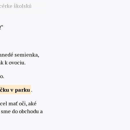
dcérke školskú
!“
 hnedé semienka,
k k ovociu.
o.
ičku v
parku
.
cel mať oči, aké
by sme do obchodu a