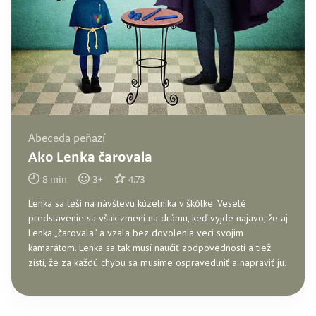
Abeceda peňazí
Ako Lenka čarovala
8
min
3
+
4.73
Lenka sa teší na návštevu kúzelníka v škôlke. Veselé
predstavenie sa však zmení na drámu, keď vyjde najavo, že aj
Lenka „čarovala“ a vzala bez dovolenia veci svojim
kamarátom. Lenka sa tak musí naučiť zodpovednosti a tiež
zistí, že za každú chybu sa musíme ospravedlniť a napraviť ju.