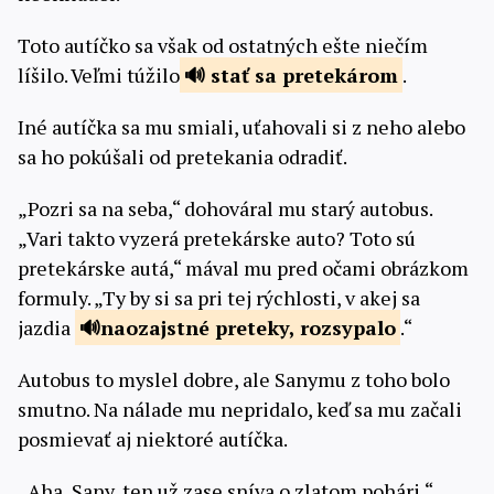
Toto autíčko sa však od ostatných ešte niečím
líšilo. Veľmi túžilo
stať sa
pretekárom
.
Iné autíčka sa mu smiali, uťahovali si z neho alebo
sa ho pokúšali od pretekania odradiť.
„Pozri sa na seba,“ dohováral mu starý autobus.
„Vari takto vyzerá pretekárske auto? Toto sú
pretekárske autá,“ mával mu pred očami obrázkom
formuly. „Ty by si sa pri tej rýchlosti, v akej sa
jazdia
naozajstné
preteky, rozsypalo
.“
Autobus to myslel dobre, ale Sanymu z toho bolo
smutno. Na nálade mu nepridalo, keď sa mu začali
posmievať aj niektoré autíčka.
„Aha, Sany, ten už zase sníva o zlatom pohári,“