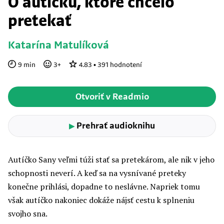
O autíčku, ktoré chcelo
pretekať
Katarína Matulíková
9
min
3
+
4.83
•
391
hodnotení
Otvoriť v Readmio
Prehrať audioknihu
▶
Autíčko Sany veľmi túži stať sa pretekárom, ale nik v jeho
schopnosti neverí. A keď sa na vysnívané preteky
konečne prihlási, dopadne to neslávne. Napriek tomu
však autíčko nakoniec dokáže nájsť cestu k splneniu
svojho sna.