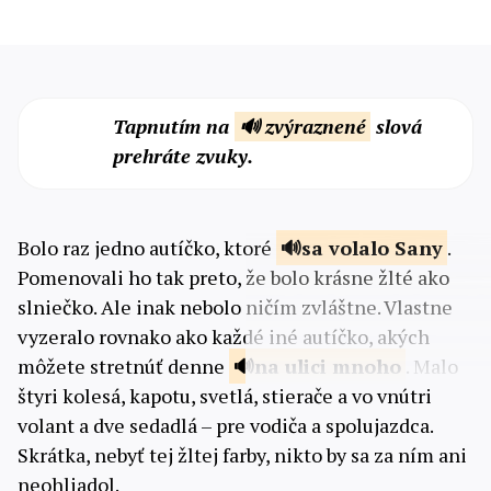
Tapnutím na
🔊 zvýraznené
slová
prehráte zvuky.
Bolo raz jedno autíčko, ktoré
sa volalo
Sany
.
Pomenovali ho tak preto, že bolo krásne žlté ako
slniečko. Ale inak nebolo ničím zvláštne. Vlastne
vyzeralo rovnako ako každé iné autíčko, akých
môžete stretnúť denne
na ulici
mnoho
. Malo
štyri kolesá, kapotu, svetlá, stierače a vo vnútri
volant a dve sedadlá – pre vodiča a spolujazdca.
Skrátka, nebyť tej žltej farby, nikto by sa za ním ani
neohliadol.