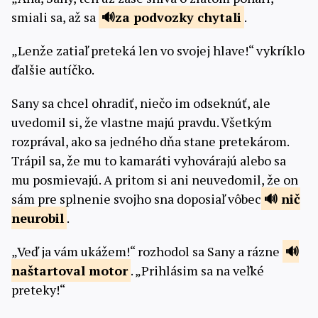
smiali sa, až sa
za podvozky
chytali
.
„Lenže zatiaľ preteká len vo svojej hlave!“ vykríklo
ďalšie autíčko.
Sany sa chcel ohradiť, niečo im odseknúť, ale
uvedomil si, že vlastne majú pravdu. Všetkým
rozprával, ako sa jedného dňa stane pretekárom.
Trápil sa, že mu to kamaráti vyhovárajú alebo sa
mu posmievajú. A pritom si ani neuvedomil, že on
sám pre splnenie svojho sna doposiaľ vôbec
nič
neurobil
.
„Veď ja vám ukážem!“ rozhodol sa Sany a rázne
naštartoval
motor
. „Prihlásim sa na veľké
preteky!“