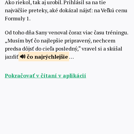
Ako riekol, tak aj urobil. Prihlásil sa na tie
najväčšie preteky, aké dokázal nájsť: na Veľkú cenu
Formuly 1.
Od toho dňa Sany venoval čoraz viac času tréningu.
„Musím byť čo najlepšie pripravený, nechcem
predsa dôjsť do cieľa posledný,“ vravel si a skúšal
jazdiť
čo
najrýchlejšie
…
Pokračovať v čítaní v aplikácií