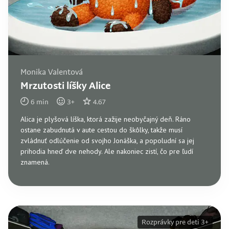
Monika Valentová
Mrzutosti líšky Alice
6
min
3
+
4.67
Alica je plyšová líška, ktorá zažije neobyčajný deň. Ráno
ostane zabudnutá v aute cestou do škôlky, takže musí
zvládnuť odlúčenie od svojho Jonáška, a popoludní sa jej
prihodia hneď dve nehody. Ale nakoniec zistí, čo pre ľudí
znamená.
Rozprávky pre deti 3+