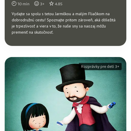
10
min
3
+
4.85
Vydajte sa spolu s tetou Jarmilkou a malým Fliačikom na
dobrodružnú cestu! Spoznajte pritom zároveň, aká dôležitá
je trpezlivosť a viera v to, že naše sny sa naozaj môžu
premeniť na skutočnosť.
Rozprávky pre deti 3+