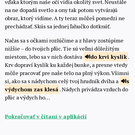
vďaka ktorým naše oči vidia okolitý svet. Neustále
na ne dopadá svetlo a ony tak potom vytvárajú
obraz, ktorý vidíme. A ty teraz môžeš pomedzi ne
prechádzať. Skús sa jednej ľahučko dotknúť.
Načas sa s očkami rozlúčime a z hlavy zostúpime
nižšie – do tvojich pľúc. Tie sú veľmi dôležitým
miestom, lebo sa v nich dostáva
do krvi
kyslík
.
Krv dopraví kyslík ku každej bunke, a presne vtedy
môže pracovať pre naše telo na plný výkon. Všimni
si, ako sa s nádychom celý tvoj hrudník dvíha a
s
výdychom
zas klesá
. Nádych privádza vzduch do
pľúc a výdych ho…
Pokračovať v čítaní v aplikácií