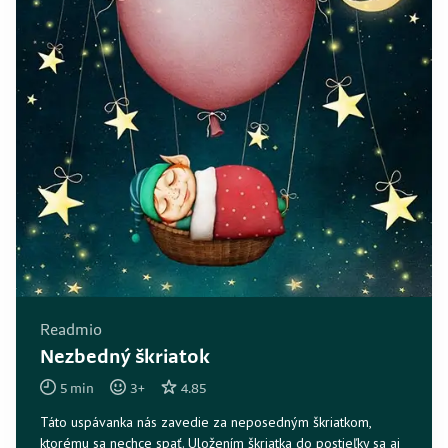
Readmio
Nezbedný škriatok
5
min
3
+
4.85
Táto uspávanka nás zavedie za neposedným škriatkom,
ktorému sa nechce spať. Uložením škriatka do postieľky sa aj