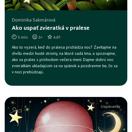
Dominika Sakmárová
Ako uspať zvieratká v pralese
5
min
3
+
4.81
Ako to vyzerá, keď do pralesa prichádza noc? Zavítajme na
chvíľu medzi husté stromy, na ktoré sadá tma, a spoznajme,
ako sa prales s príchodom večera mení. Dajme dobrú noc
zvieratkám ukladajúcim sa na spánok a pozdravme tie, čo sa
v noci prebúdzajú.
Uspávanky