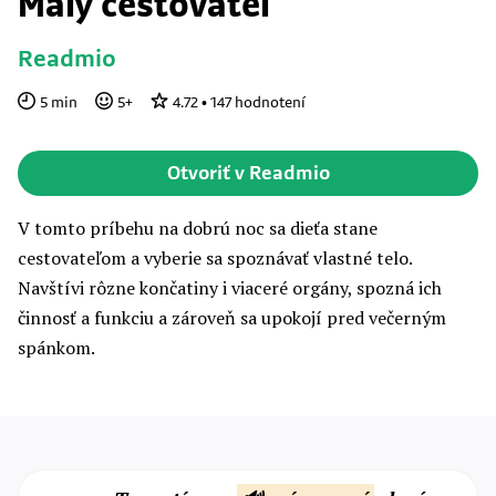
Malý cestovateľ
Readmio
5
min
5
+
4.72
•
147
hodnotení
Otvoriť v Readmio
V tomto príbehu na dobrú noc sa dieťa stane
cestovateľom a vyberie sa spoznávať vlastné telo.
Navštívi rôzne končatiny i viaceré orgány, spozná ich
činnosť a funkciu a zároveň sa upokojí pred večerným
spánkom.