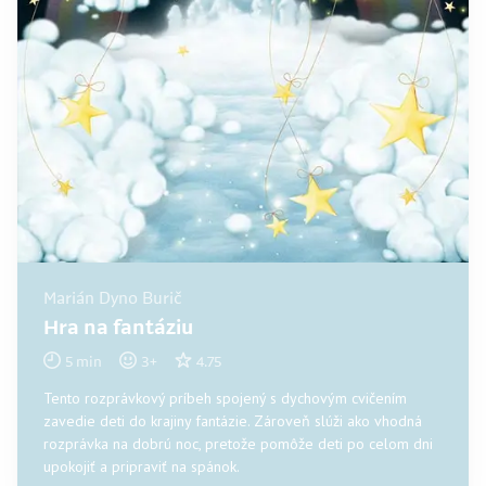
Marián Dyno Burič
Hra na fantáziu
5
min
3
+
4.75
Tento rozprávkový príbeh spojený s dychovým cvičením
zavedie deti do krajiny fantázie. Zároveň slúži ako vhodná
rozprávka na dobrú noc, pretože pomôže deti po celom dni
upokojiť a pripraviť na spánok.