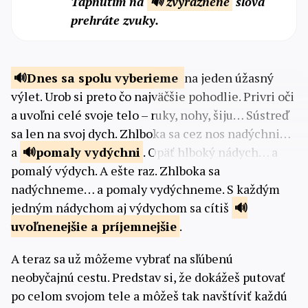
Tapnutím na
🔊 zvýraznené
slová
prehráte zvuky.
Dnes sa spolu
vyberieme
na jeden úžasný
výlet. Urob si preto čo najväčšie pohodlie. Privri oči
a uvoľni celé svoje telo – ruky, nohy, šiju… Sústreď
sa len na svoj dych. Zhlboka sa cez nos nadýchni…
a
pomaly
vydýchni
. Opäť hlboký nádych… a
pomalý výdych. A ešte raz. Zhlboka sa
nadýchneme… a pomaly vydýchneme. S každým
jedným nádychom aj výdychom sa cítiš
uvoľnenejšie a
príjemnejšie
.
A teraz sa už môžeme vybrať na sľúbenú
neobyčajnú cestu. Predstav si, že dokážeš putovať
po celom svojom tele a môžeš tak navštíviť každú