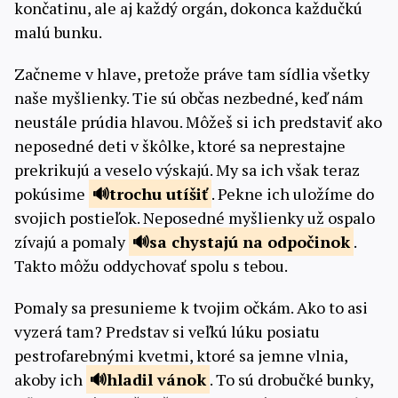
končatinu, ale aj každý orgán, dokonca každučkú
malú bunku.
Začneme v hlave, pretože práve tam sídlia všetky
naše myšlienky. Tie sú občas nezbedné, keď nám
neustále prúdia hlavou. Môžeš si ich predstaviť ako
neposedné deti v škôlke, ktoré sa neprestajne
prekrikujú a veselo výskajú. My sa ich však teraz
pokúsime
trochu
utíšiť
. Pekne ich uložíme do
svojich postieľok. Neposedné myšlienky už ospalo
zívajú a pomaly
sa chystajú
na odpočinok
.
Takto môžu oddychovať spolu s tebou.
Pomaly sa presunieme k tvojim očkám. Ako to asi
vyzerá tam? Predstav si veľkú lúku posiatu
pestrofarebnými kvetmi, ktoré sa jemne vlnia,
akoby ich
hladil
vánok
. To sú drobučké bunky,