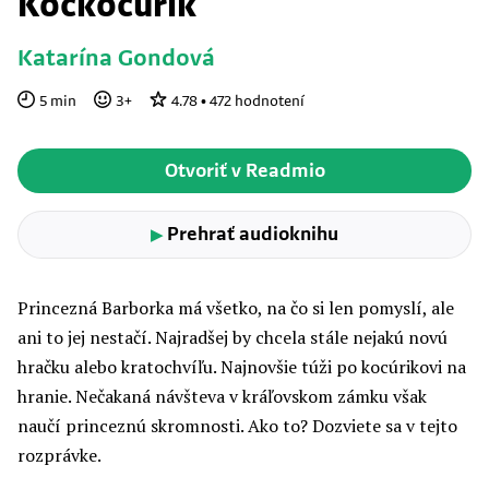
Kockocúrik
Katarína Gondová
5
min
3
+
4.78
•
472
hodnotení
Otvoriť v Readmio
Prehrať audioknihu
▶
Princezná Barborka má všetko, na čo si len pomyslí, ale
ani to jej nestačí. Najradšej by chcela stále nejakú novú
hračku alebo kratochvíľu. Najnovšie túži po kocúrikovi na
hranie. Nečakaná návšteva v kráľovskom zámku však
naučí princeznú skromnosti. Ako to? Dozviete sa v tejto
rozprávke.