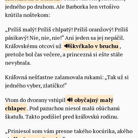
jedného po druhom. Ale Barborka len vrtošivo
krútila noštekom:
„Príliš malý! Príliš chlpatý! Príliš oranžový! Príliš
pásikavý! Nie, nie, nie!“ Ani jeden sa jej nepáčil.
Kráľovskému otcovi už
škvŕkalo
v bruchu
,
pretože bol čas večere, a princezná si ešte stále
nevybrala.
Kráľovná nešťastne zalamovala rukami: „Tak už si
jedného vyber, zlatíčko!“
Vtom do dvorany vstúpil
obyčajný malý
chlapec
. Pod pazuchou niesol malú ošúchanú
škatuľu. Takto podišiel pred kráľovskú rodinu.
„Priniesol som vám presne takého kocúrika, akého