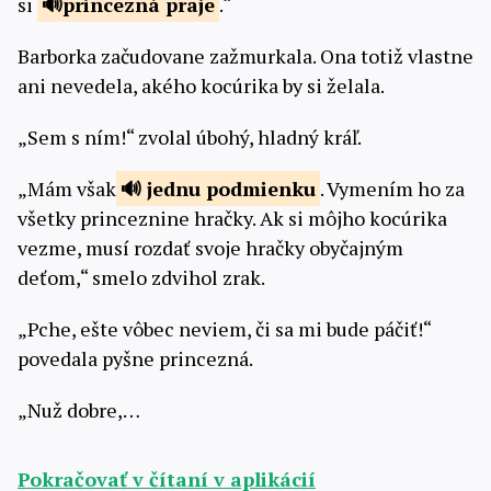
si
princezná
praje
.“
Barborka začudovane zažmurkala. Ona totiž vlastne
ani nevedela, akého kocúrika by si želala.
„Sem s ním!“ zvolal úbohý, hladný kráľ.
„Mám však
jednu
podmienku
. Vymením ho za
všetky princeznine hračky. Ak si môjho kocúrika
vezme, musí rozdať svoje hračky obyčajným
deťom,“ smelo zdvihol zrak.
„Pche, ešte vôbec neviem, či sa mi bude páčiť!“
povedala pyšne princezná.
„Nuž dobre,…
Pokračovať v čítaní v aplikácií