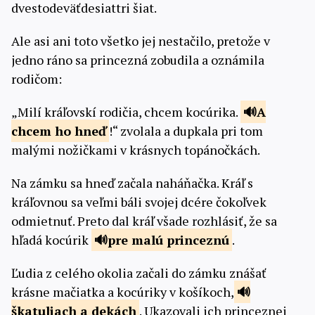
dvestodeväťdesiattri šiat.
Ale asi ani toto všetko jej nestačilo, pretože v
jedno ráno sa princezná zobudila a oznámila
rodičom:
„Milí kráľovskí rodičia, chcem kocúrika.
A
chcem ho
hneď
!“ zvolala a dupkala pri tom
malými nožičkami v krásnych topánočkách.
Na zámku sa hneď začala naháňačka. Kráľ s
kráľovnou sa veľmi báli svojej dcére čokoľvek
odmietnuť. Preto dal kráľ všade rozhlásiť, že sa
hľadá kocúrik
pre malú
princeznú
.
Ľudia z celého okolia začali do zámku znášať
krásne mačiatka a kocúriky v košíkoch,
škatuliach a
dekách
. Ukazovali ich princeznej