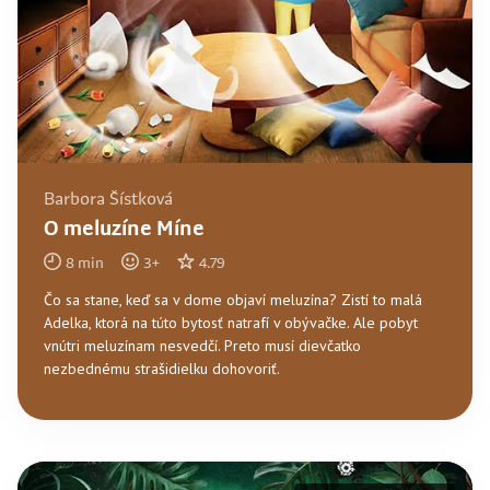
Barbora Šístková
O meluzíne Míne
8
min
3
+
4.79
Čo sa stane, keď sa v dome objaví meluzína? Zistí to malá
Adelka, ktorá na túto bytosť natrafí v obývačke. Ale pobyt
vnútri meluzínam nesvedčí. Preto musí dievčatko
nezbednému strašidielku dohovoriť.