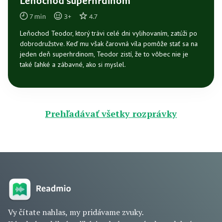
Leňochod superhrdinom
7
min
3
+
4.7
Leňochod Teodor, ktorý trávi celé dni vylihovaním, zatúži po
dobrodružstve. Keď mu však čarovná víla pomôže stať sa na
jeden deň superhrdinom, Teodor zistí, že to vôbec nie je
také ľahké a zábavné, ako si myslel.
Prehľadávať všetky rozprávky
Vy čítate nahlas, my pridávame zvuky.