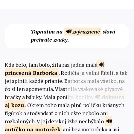
Tapnutím na
🔊 zvýraznené
slová
prehráte zvuky.
Kde bolo, tam bolo, žila raz jedna malá
princezná
Barborka
. Rodičia ju veľmi ľúbili, a tak
jej splnili každé prianie. Barborka mala všetko, na
čo si len spomenula. Vlastnila všakovaké plyšové
hračky a bábiky. Mala poníky, koníky,
dokonca
aj
kozu
. Okrem toho mala plnú poličku krásnych
figúrok a stodvadsať z nich ešte nebolo ani
rozbalených. V jej detskej izbe nechýbalo
autíčko
na motorček
ani bez motorčeka a asi