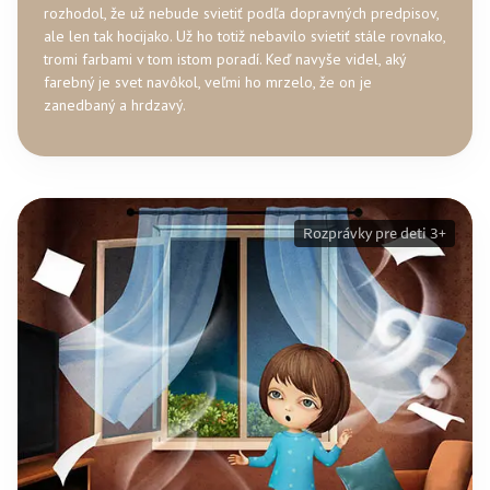
rozhodol, že už nebude svietiť podľa dopravných predpisov,
ale len tak hocijako. Už ho totiž nebavilo svietiť stále rovnako,
tromi farbami v tom istom poradí. Keď navyše videl, aký
farebný je svet navôkol, veľmi ho mrzelo, že on je
zanedbaný a hrdzavý.
Rozprávky pre deti 3+