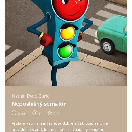
Marián Dyno Burič
Neposlušný semafor
5
min
3
+
4.77
Aj staré veci nám môžu ešte dobre slúžiť. Stačí sa o ne
pravidelne starať. Jedného dňa sa znudený semafor