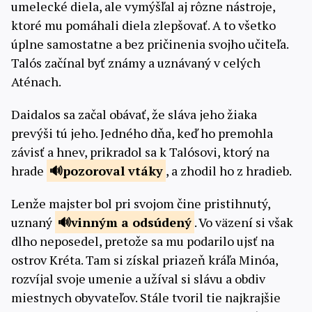
umelecké diela, ale vymýšľal aj rôzne nástroje,
ktoré mu pomáhali diela zlepšovať. A to všetko
úplne samostatne a bez pričinenia svojho učiteľa.
Talós začínal byť známy a uznávaný v celých
Aténach.
Daidalos sa začal obávať, že sláva jeho žiaka
prevýši tú jeho. Jedného dňa, keď ho premohla
závisť a hnev, prikradol sa k Talósovi, ktorý na
hrade
pozoroval
vtáky
, a zhodil ho z hradieb.
Lenže majster bol pri svojom čine pristihnutý,
uznaný
vinným a
odsúdený
. Vo väzení si však
dlho neposedel, pretože sa mu podarilo ujsť na
ostrov Kréta. Tam si získal priazeň kráľa Minóa,
rozvíjal svoje umenie a užíval si slávu a obdiv
miestnych obyvateľov. Stále tvoril tie najkrajšie