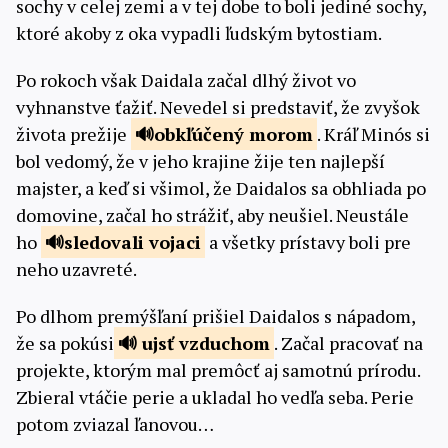
sochy v celej zemi a v tej dobe to boli jediné sochy,
ktoré akoby z oka vypadli ľudským bytostiam.
Po rokoch však Daidala začal dlhý život vo
vyhnanstve ťažiť. Nevedel si predstaviť, že zvyšok
života prežije
obkľúčený
morom
. Kráľ Minós si
bol vedomý, že v jeho krajine žije ten najlepší
majster, a keď si všimol, že Daidalos sa obhliada po
domovine, začal ho strážiť, aby neušiel. Neustále
ho
sledovali
vojaci
a všetky prístavy boli pre
neho uzavreté.
Po dlhom premýšľaní prišiel Daidalos s nápadom,
že sa pokúsi
ujsť
vzduchom
. Začal pracovať na
projekte, ktorým mal premôcť aj samotnú prírodu.
Zbieral vtáčie perie a ukladal ho vedľa seba. Perie
potom zviazal ľanovou…