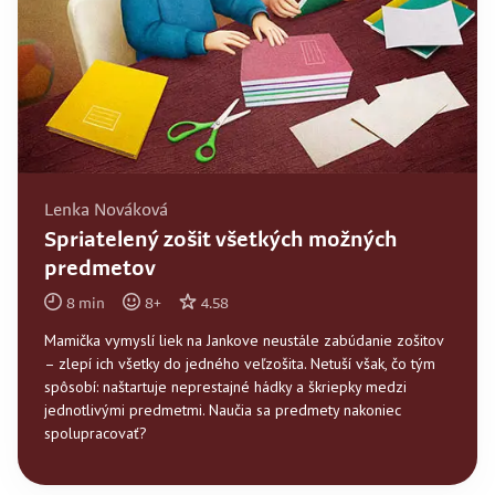
Lenka Nováková
Spriatelený zošit všetkých možných
predmetov
8
min
8
+
4.58
Mamička vymyslí liek na Jankove neustále zabúdanie zošitov
– zlepí ich všetky do jedného veľzošita. Netuší však, čo tým
spôsobí: naštartuje neprestajné hádky a škriepky medzi
jednotlivými predmetmi. Naučia sa predmety nakoniec
spolupracovať?