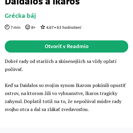
Daidalos a Ikaros
Grécka báj
7
min
8
+
4.67
•
63
hodnotení
Otvoriť v Readmio
Dobré rady od starších a skúsenejších sa vždy oplatí
počúvať.
Keď sa Daidalos so svojím synom Ikarom pokúsili opustiť
ostrov, na ktorom žili vo vyhnanstve, Ikaros tragicky
zahynul. Doplatil totiž na to, že nepočúval múdre rady
svojho otca a dal sa zlákať zvedavosťou.