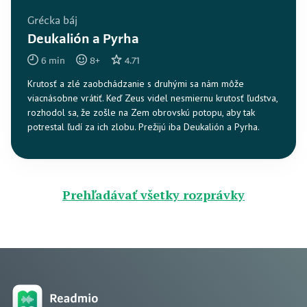
Grécka báj
Deukalión a Pyrha
6
min
8
+
4.71
Krutosť a zlé zaobchádzanie s druhými sa nám môže
viacnásobne vrátiť. Keď Zeus videl nesmiernu krutosť ľudstva,
rozhodol sa, že zošle na Zem obrovskú potopu, aby tak
potrestal ľudí za ich zlobu. Prežijú iba Deukalión a Pyrha.
Prehľadávať všetky rozprávky