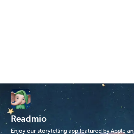
Readmio
Enjoy our storytelling app featured by Apple a