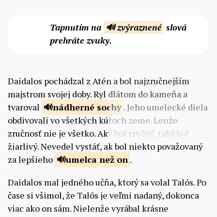
Tapnutím na
🔊 zvýraznené
slová
prehráte zvuky.
Daidalos pochádzal z Atén a bol najzručnejším
majstrom svojej doby. Ryl dlátom do kameňa a
tvaroval
nádherné
sochy
. Jeho umelecké diela
obdivovali vo všetkých kútoch zeme. Lenže
zručnosť nie je všetko. Aký bol zručný, taký bol
žiarlivý. Nevedel vystáť, ak bol niekto považovaný
za lepšieho
umelca
než on
.
Daidalos mal jedného učňa, ktorý sa volal Talós. Po
čase si všimol, že Talós je veľmi nadaný, dokonca
viac ako on sám. Nielenže vyrábal krásne