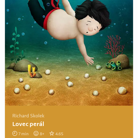
Richard Skolek
Lovec perál
7
min
8
+
4.65