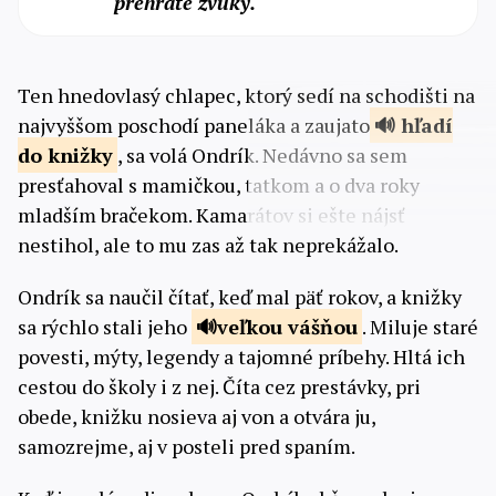
prehráte zvuky.
Ten hnedovlasý chlapec, ktorý sedí na schodišti na
najvyššom poschodí paneláka a zaujato
hľadí
do knižky
, sa volá Ondrík. Nedávno sa sem
presťahoval s mamičkou, tatkom a o dva roky
mladším bračekom. Kamarátov si ešte nájsť
nestihol, ale to mu zas až tak neprekážalo.
Ondrík sa naučil čítať, keď mal päť rokov, a knižky
sa rýchlo stali jeho
veľkou
vášňou
. Miluje staré
povesti, mýty, legendy a tajomné príbehy. Hltá ich
cestou do školy i z nej. Číta cez prestávky, pri
obede, knižku nosieva aj von a otvára ju,
samozrejme, aj v posteli pred spaním.