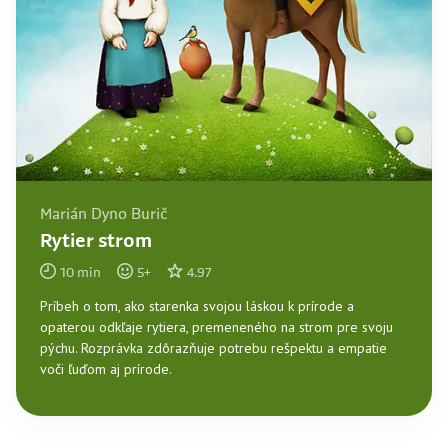
Marián Dyno Burič
Rytier strom
10
min
5
+
4.97
Príbeh o tom, ako starenka svojou láskou k prírode a
opaterou odkľaje rytiera, premeneného na strom pre svoju
pýchu. Rozprávka zdôrazňuje potrebu rešpektu a empatie
voči ľuďom aj prírode.