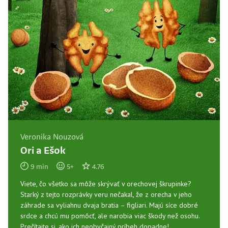
Veronika Nouzová
Ori a Ešok
9
min
5
+
4.76
Viete, čo všetko sa môže skrývať v orechovej škrupinke?
Starký z tejto rozprávky veru nečakal, že z orecha v jeho
záhrade sa vyliahnu dvaja bratia – figliari. Majú síce dobré
srdce a chcú mu pomôcť, ale narobia viac škody než osohu.
Prečítajte si, ako ich neobyčajný príbeh dopadne!