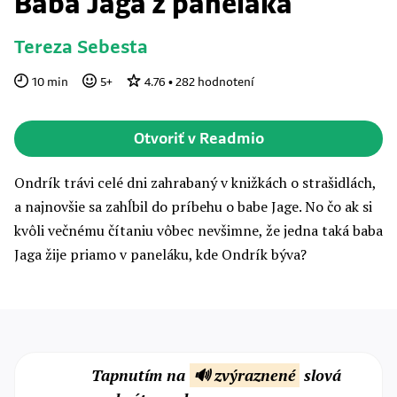
Baba Jaga z paneláka
Tereza Sebesta
10
min
5
+
4.76
•
282
hodnotení
Otvoriť v Readmio
Ondrík trávi celé dni zahrabaný v knižkách o strašidlách,
a najnovšie sa zahĺbil do príbehu o babe Jage. No čo ak si
kvôli večnému čítaniu vôbec nevšimne, že jedna taká baba
Jaga žije priamo v paneláku, kde Ondrík býva?
Tapnutím na
🔊 zvýraznené
slová