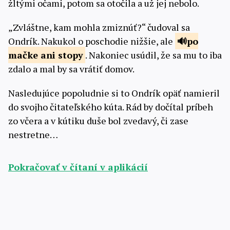
žltými očami, potom sa otočila a už jej nebolo.
„Zvláštne, kam mohla zmiznúť?“ čudoval sa
Ondrík. Nakukol o poschodie nižšie, ale
po
mačke ani
stopy
. Nakoniec usúdil, že sa mu to iba
zdalo a mal by sa vrátiť domov.
Nasledujúce popoludnie si to Ondrík opäť namieril
do svojho čitateľského kúta. Rád by dočítal príbeh
zo včera a v kútiku duše bol zvedavý, či zase
nestretne…
Pokračovať v čítaní v aplikácií