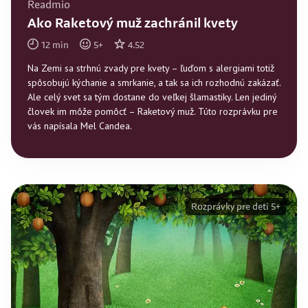
Readmio
Ako Raketový muž zachránil kvety
12
min
5
+
4.52
Na Zemi sa strhnú zvady pre kvety – ľuďom s alergiami totiž
spôsobujú kýchanie a smrkanie, a tak sa ich rozhodnú zakázať.
Ale celý svet sa tým dostane do veľkej šlamastiky. Len jediný
človek im môže pomôcť – Raketový muž. Túto rozprávku pre
vás napísala Mel Candea.
Rozprávky pre deti 5+