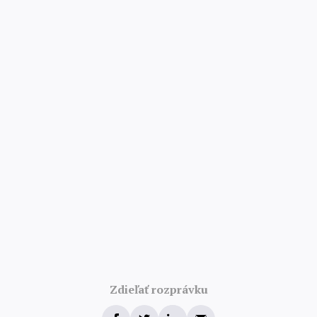
4.8/5 · 52 000 hodnotení
Zdieľať rozprávku