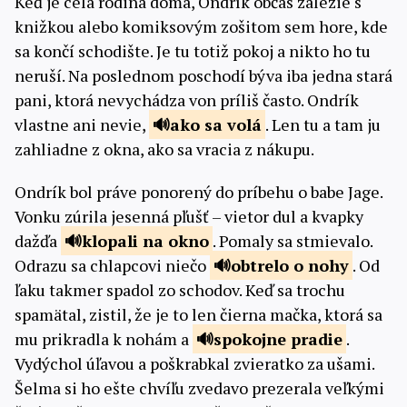
Keď je celá rodina doma, Ondrík občas zalezie s
knižkou alebo komiksovým zošitom sem hore, kde
sa končí schodište. Je tu totiž pokoj a nikto ho tu
neruší. Na poslednom poschodí býva iba jedna stará
pani, ktorá nevychádza von príliš často. Ondrík
vlastne ani nevie,
ako
sa volá
. Len tu a tam ju
zahliadne z okna, ako sa vracia z nákupu.
Ondrík bol práve ponorený do príbehu o babe Jage.
Vonku zúrila jesenná pľušť – vietor dul a kvapky
dažďa
klopali
na okno
. Pomaly sa stmievalo.
Odrazu sa chlapcovi niečo
obtrelo
o nohy
. Od
ľaku takmer spadol zo schodov. Keď sa trochu
spamätal, zistil, že je to len čierna mačka, ktorá sa
mu prikradla k nohám a
spokojne
pradie
.
Vydýchol úľavou a poškrabkal zvieratko za ušami.
Šelma si ho ešte chvíľu zvedavo prezerala veľkými