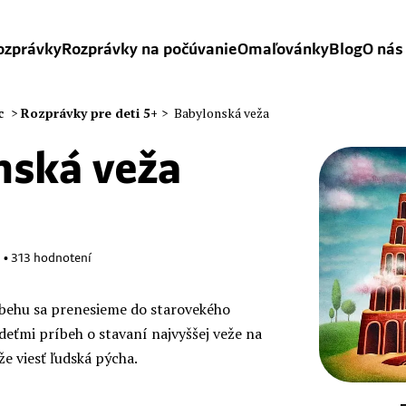
ozprávky
Rozprávky na počúvanie
Omaľovánky
Blog
O nás
c
>
Rozprávky pre deti 5+
>
Babylonská veža
nská veža
1
•
313
hodnotení
behu sa prenesieme do starovekého
deťmi príbeh o stavaní najvyššej veže na
e viesť ľudská pýcha.