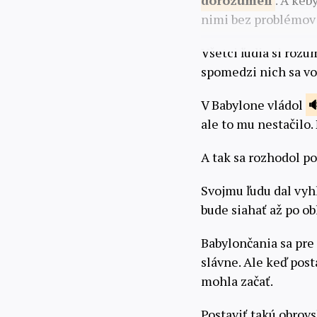
dorozumeli
. A keb
nimi bez problémov 
Všetci ľudia si rozu
spomedzi nich sa vo
V Babylone vládol
ale to mu nestačilo.
A tak sa rozhodol po
Svojmu ľudu dal vyh
bude siahať až po o
Babylončania sa pre
slávne. Ale keď post
mohla začať.
Postaviť takú obrov