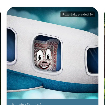
Rozprávky pre deti 5+
Katarína Gondová