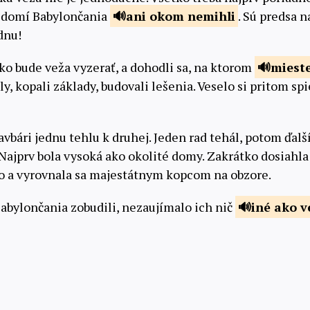
vedomí Babylončania
ani okom
nemihli
. Sú predsa 
dnu!
ako bude veža vyzerať, a dohodli sa, na ktorom
miest
ly, kopali základy, budovali lešenia. Veselo si pritom sp
vbári jednu tehlu k druhej. Jeden rad tehál, potom ďalší,
 Najprv bola vysoká ako okolité domy. Zakrátko dosiahl
ho a vyrovnala sa majestátnym kopcom na obzore.
Babylončania zobudili, nezaujímalo ich nič
iné ako
v