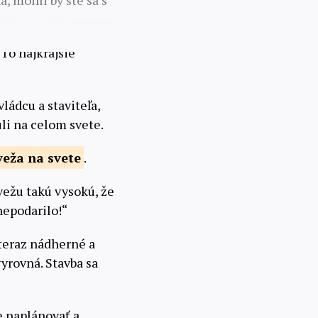
a, mohli by ste sa s
. To najkrajšie
vládcu a staviteľa,
uli na celom svete.
veža na
svete
.
vežu takú vysokú, že
nepodarilo!“
ž teraz nádherné a
vyrovná. Stavba sa
e naplánovať a