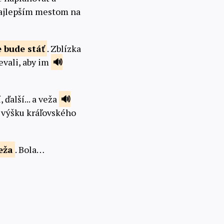
najlepším mestom na
e bude
stáť
. Zblízka
ievali, aby im
 ďalší... a veža
a výšku kráľovského
eža
. Bola…