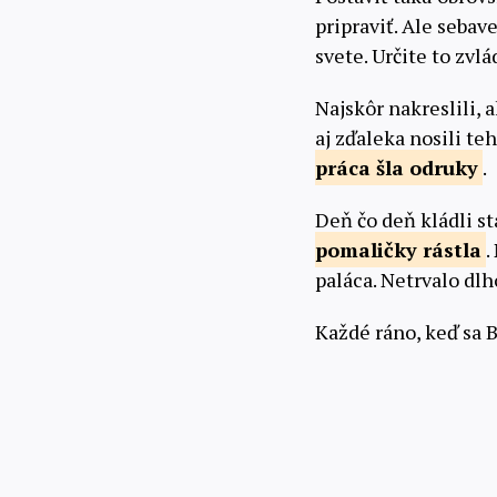
pripraviť. Ale seba
svete. Určite to zvlá
Najskôr nakreslili, 
aj zďaleka nosili teh
práca šla
odruky
.
Deň čo deň kládli sta
pomaličky
rástla
.
paláca. Netrvalo dl
Každé ráno, keď sa 