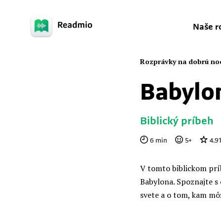
Naše r
Rozprávky na dobrú no
Babylo
Biblický príbeh
6
min
5
+
4.9
V tomto biblickom prí
Babylona. Spoznajte s 
svete a o tom, kam môž