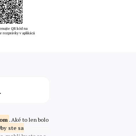
enujte QR kód na
e rozprávky v aplikácii
.
kom
. Aké to len bolo
by ste sa