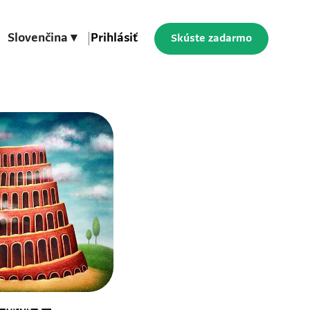
Slovenčina ▾
|
Prihlásiť
Skúste zadarmo