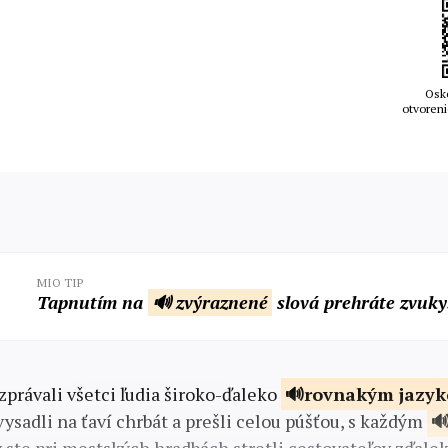
Osk
otvoreni
MIO TIP
Tapnutím na
🔊 zvýraznené
slová prehráte zvuky
zprávali všetci ľudia široko-ďaleko
rovnakým
jazy
vysadli na ťaví chrbát a prešli celou púšťou, s každým