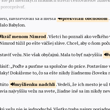
y ste pri mestských hradbách stretli cestovateľov zďalek
porozprávať.
meli, navštevovali sa a mestá
prekvitali
obchodom
lalo Babylon.
kráľ menom
Nimrod
. Všetci ho poznali ako veľkého 
 Nimrod túžil po ešte väčšej sláve. Chcel, aby o ňom poč
staviť vežu. Nie však obyčajnú. Mala to byť najvyššia
lásiť: „Poďte a pusťme sa spoločne do práce. Postavíme 
blaky! Dokážeme to, čo sa ešte nikdy žiadnemu človeku 
 túto
myšlienku
nadchli
. Vedeli, že ich mesto je u
avia najvyššiu vežu na svete, žiadne iné sa im nikdy ne
skú vežu nie je jednoduché. Všetko treba najprv poriadn