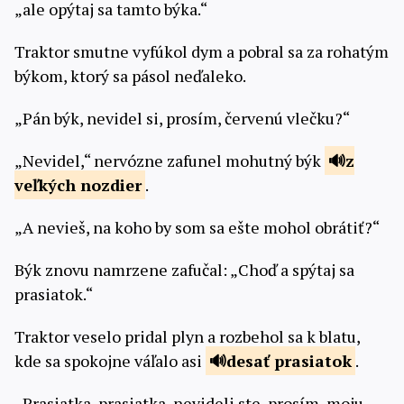
„ale opýtaj sa tamto býka.“
Traktor smutne vyfúkol dym a pobral sa za rohatým
býkom, ktorý sa pásol neďaleko.
„Pán býk, nevidel si, prosím, červenú vlečku?“
„Nevidel,“ nervózne zafunel mohutný býk
z
veľkých
nozdier
.
„A nevieš, na koho by som sa ešte mohol obrátiť?“
Býk znovu namrzene zafučal: „Choď a spýtaj sa
prasiatok.“
Traktor veselo pridal plyn a rozbehol sa k blatu,
kde sa spokojne váľalo asi
desať
prasiatok
.
„Prasiatka, prasiatka, nevideli ste, prosím, moju