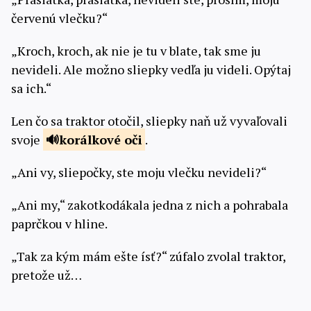
červenú vlečku?“
„Kroch, kroch, ak nie je tu v blate, tak sme ju
nevideli. Ale možno sliepky vedľa ju videli. Opýtaj
sa ich.“
Len čo sa traktor otočil, sliepky naň už vyvaľovali
svoje
korálkové oči
.
„Ani vy, sliepočky, ste moju vlečku nevideli?“
„Ani my,“ zakotkodákala jedna z nich a pohrabala
paprčkou v hline.
„Tak za kým mám ešte ísť?“ zúfalo zvolal traktor,
pretože už…