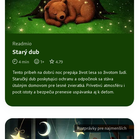
Readmio
Starý dub
4
min
1
+
4.79
Tento príbeh na dobrú noc prepája život lesa so životom ľudí.
Staručký dub poskytujúci ochranu a odpočinok sa stáva
útulným domovom pre lesné zvieratká. Prívetivú atmosféru i
pocit istoty a bezpečia prenesie uspávanka aj k deťom.
Rozprávky pre najmenších