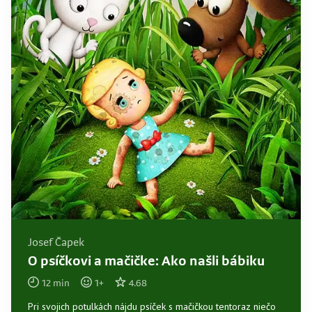
Josef Čapek
O psíčkovi a mačičke: Ako našli bábiku
12
min
1
+
4.68
Pri svojich potulkách nájdu psíček s mačičkou tentoraz niečo