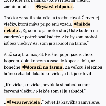
„A to ideš tak naľahko? Kde si nechal vlečku?“
zachichotala sa
ryšavá
chlpaňa
.
Traktor zaradil spiatočku a trochu cúvol. Červenej
vlečky, ktorú máva pripojenú vzadu,
nikde
nebolo
. „Ej, som to ja motor starý! Iste budem na
vandrovke potrebovať kadečo. Ako by som mohol
ísť bez vlečky? Asi som ju zabudol na farme.“
A už sa aj bral naspäť. Prešiel popri jazere, hore
kopcom, dolu kopcom a zase do kopca a dolu, až
konečne
dorazil na
farmu
. Za veľkou železnou
bránou zbadal fľakatú kravičku, a tak ju oslovil:
„Kravička, kravička, nevidela si náhodou moju
červenú vlečku? Niekde som si ju zabudol.“
„
Veru
nevidela
,“ odvetila kravička zamyslene,