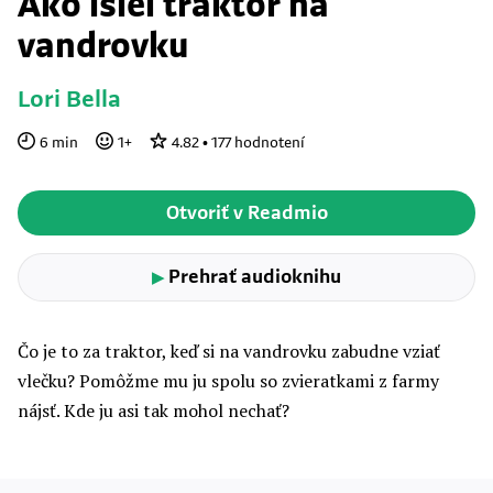
Ako išiel traktor na
vandrovku
Lori Bella
6
min
1
+
4.82
•
177
hodnotení
Otvoriť v Readmio
Prehrať audioknihu
▶
Čo je to za traktor, keď si na vandrovku zabudne vziať
vlečku? Pomôžme mu ju spolu so zvieratkami z farmy
nájsť. Kde ju asi tak mohol nechať?