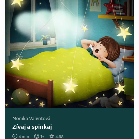
Monika Valentová
Zívaj a spinkaj
4
min
1
+
4.68