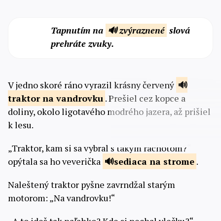
Tapnutím na
🔊 zvýraznené
slová
prehráte zvuky.
V jedno skoré ráno vyrazil krásny červený
traktor
na vandrovku
. Prešiel cez kopce a
doliny, okolo ligotavého modrého jazera, až prišiel
k lesu.
„Traktor, kam si sa vybral s takým rachotom?“
opýtala sa ho veverička
sediaca na
strome
.
Naleštený traktor pyšne zavrndžal starým
motorom: „Na vandrovku!“