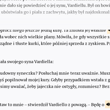
nie dało się powiedzieć o jej synu, Vardiellu. Był on bo
k ubóstwiała go i piała z zachwytu, jakby był najdoskon
rócz niego jeszcze jedną kurę. Ta zniosła jej właśnie
ła wobec nich wielkie plany. Mówiła, że gdy wszystkie s
ądne i tłuste kurki, które później sprzeda z zyskiem. 
ła swojego syna Vardiella:
 cudowny syneczku? Posłuchaj mnie teraz uważnie. Musz
byś popilnował mojej kury. Gdyby przypadkiem wstała z g
imy uważać, żeby jajeczka nie ostygły, rozumiesz? Bez 
ostaw to mnie – stwierdził Vardiello z powagą. – Będę o