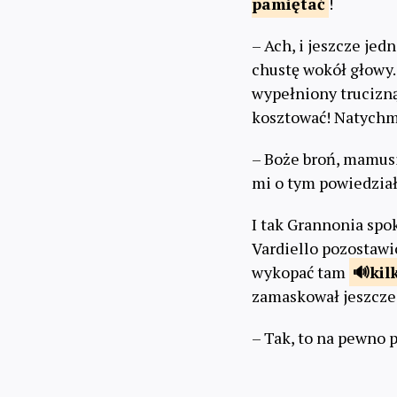
pamiętać
!
– Ach, i jeszcze je
chustę wokół głowy. 
wypełniony trucizną
kosztować! Natychmi
– Boże broń, mamusi
mi o tym powiedział
I tak Grannonia spo
Vardiello pozostawi
wykopać tam
kil
zamaskował jeszcze 
– Tak, to na pewno 