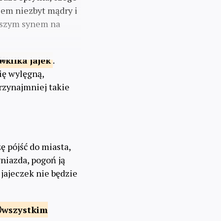
wiem niezbyt mądry i
alszym synem na
kilka
jajek
.
ię wylęgną,
Przynajmniej takie
ę pójść do miasta,
niazda, pogoń ją
jajeczek nie będzie
wszystkim