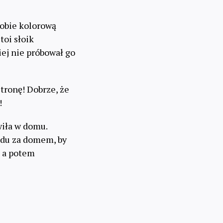
sobie kolorową
toi słoik
iej nie próbował go
tronę! Dobrze, że
!
wiła w domu.
rodu za domem, by
, a potem