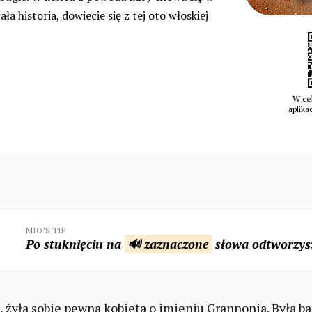
ała historia, dowiecie się z tej oto włoskiej
W cel
aplika
MIO’S TIP
Po stuknięciu na
🔊 zaznaczone
słowa odtworzysz
żyła sobie pewna kobieta o imieniu Grannonia. Była ba