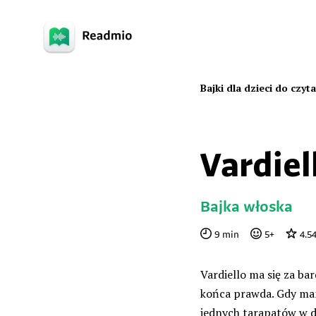
Bajki dla dzieci do czyt
Vardiel
Bajka włoska
9
min
5
+
4.5
Vardiello ma się za ba
końca prawda. Gdy mam
jednych tarapatów w d