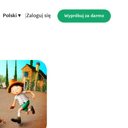
Polski ▾
|
Zaloguj się
Wypróbuj za darmo