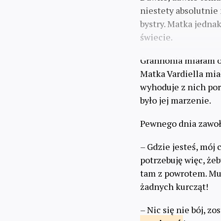
niestety absolutnie 
bystry. Matka jedna
świecie.
Grannonia miałam op
Matka Vardiella mia
wyhoduje z nich porz
było jej marzenie.
Pewnego dnia zawoła
– Gdzie jesteś, mój
potrzebuję więc, że
tam z powrotem. Mus
żadnych kurcząt!
– Nic się nie bój, z