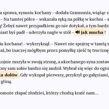
dna sprawa, synusiu kochany – dodała Grannonia, wiążąc 
– Na tamtej półce – wskazała ręką na półkę w kuchni – s
! Żebyś nawet przypadkiem go nie dotykał, a tym bardz
ast byś padł – uderzyła nagle w stół –
jak
mucha
!
u kochana! – wykrzyknął. – Nawet nie spojrzę w tamtą s
aś, bo inaczej mógłbym przez pomyłkę zjeść tę truciznę
kojnie ruszyła w swoją stronę, a ukochanego syna zosta
ony sam sobie bardzo się nudził. Wybrał się więc do og
ka
dołów
. Gdy wykopał pierwszy, przykrył go gałęziami
gliną.
pomoże złapać złodziei, którzy chodzą kraść nam…