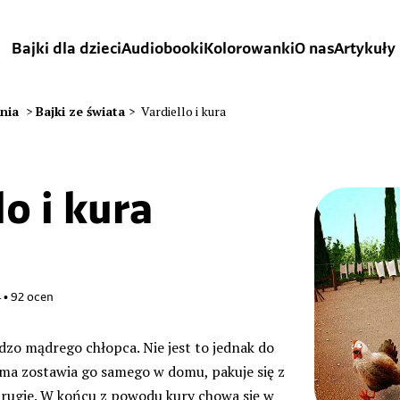
Bajki dla dzieci
Audiobooki
Kolorowanki
O nas
Artykuły
ania
>
Bajki ze świata
>
Vardiello i kura
lo i kura
4
•
92
ocen
rdzo mądrego chłopca. Nie jest to jednak do
a zostawia go samego w domu, pakuje się z
rugie. W końcu z powodu kury chowa się w