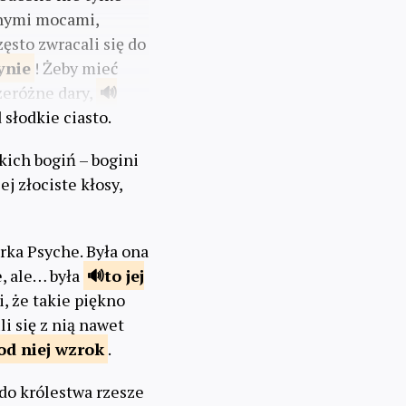
zonymi mocami,
ęsto zwracali się do
ynie
! Żeby mieć
zeróżne dary,
 słodkie ciasto.
kich bogiń – bogini
ej złociste kłosy,
rka Psyche. Była ona
e, ale… była
to jej
li, że takie piękno
li się z nią nawet
od
niej wzrok
.
 do królestwa rzesze