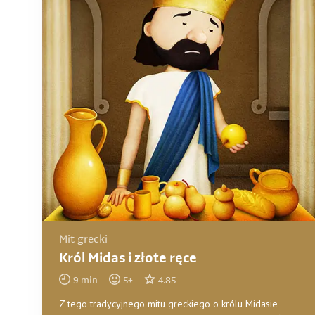
Mit grecki
Król Midas i złote ręce
9
min
5
+
4.85
Z tego tradycyjnego mitu greckiego o królu Midasie