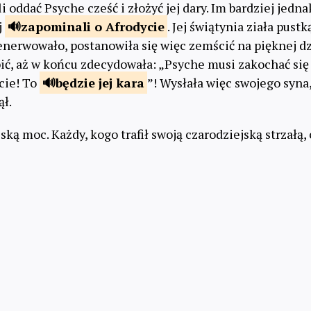
i oddać Psyche cześć i złożyć jej dary. Im bardziej jedna
j
zapominali
o Afrodycie
. Jej świątynia ziała pust
nerwowało, postanowiła się więc zemścić na pięknej d
robić, aż w końcu zdecydowała: „Psyche musi zakochać si
cie! To
będzie
jej kara
”! Wysłała więc swojego syna,
ął.
ską moc. Każdy, kogo trafił swoją czarodziejską strzałą