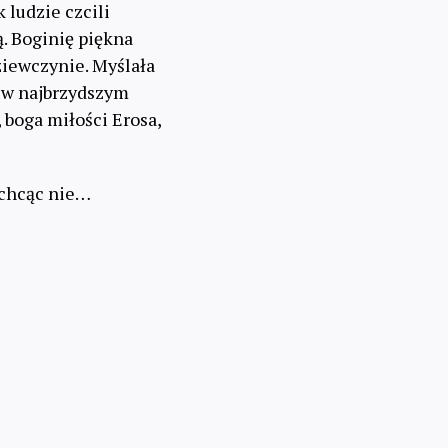
k ludzie czcili
ką. Boginię piękna
ziewczynie. Myślała
ę w najbrzydszym
 boga miłości Erosa,
, chcąc nie…