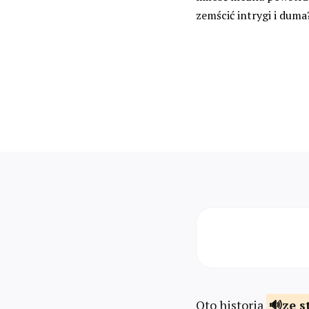
zemścić intrygi i duma?
Oto historia
ze s