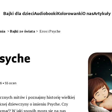
Bajki dla dzieci
Audiobooki
Kolorowanki
O nas
Artykuły
ania
>
Bajki ze świata
>
Eros i Psyche
Psyche
76
•
55
ocen
znych mitów i poznajmy historię wielkiej
ęknej dziewczyny o imieniu Psyche. Czy
mać? W jaki sposób mogą się na nas