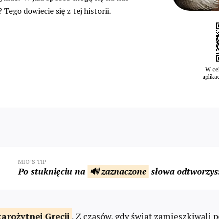
 Tego dowiecie się z tej historii.
W cel
aplika
MIO’S TIP
Po stuknięciu na
🔊 zaznaczone
słowa odtworzysz
tarożytnej
Grecji
. Z czasów, gdy świat zamieszkiwali 