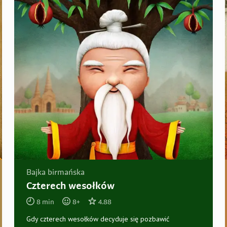
Bajka birmańska
Czterech wesołków
8
min
8
+
4.88
Gdy czterech wesołków decyduje się pozbawić