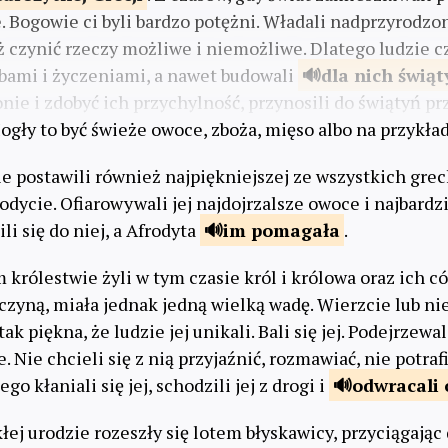
ie. Bogowie ci byli bardzo potężni. Władali nadprzyrod
eż czynić rzeczy możliwe i niemożliwe. Dlatego ludzie cz
bami i życzeniami, a nawet budowali
dla nich
świąt
nie i zdobyć ich przychylność, przynosili do świątyń pr
Mogły to być świeże owoce, zboża, mięso albo na przykład
ie postawili również najpiękniejszej ze wszystkich grec
rodycie. Ofiarowywali jej najdojrzalsze owoce i najbardzi
ili się do niej, a Afrodyta
im
pomagała
.
rólestwie żyli w tym czasie król i królowa oraz ich có
czyną, miała jednak jedną wielką wadę. Wierzcie lub ni
tak piękna, że ludzie jej unikali. Bali się jej. Podejrzewa
 Nie chcieli się z nią przyjaźnić, rozmawiać, nie potrafi
go kłaniali się jej, schodzili jej z drogi i
odwracali 
łej urodzie rozeszły się lotem błyskawicy, przyciągając