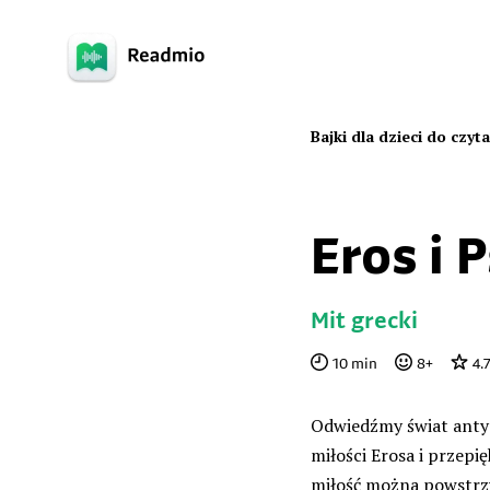
Bajki dla dzieci do czyt
Eros i 
Mit grecki
10
min
8
+
4.
Odwiedźmy świat antyc
miłości Erosa i przepi
miłość można powstrzy