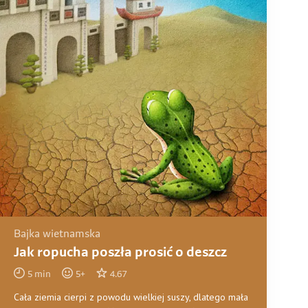
Bajka wietnamska
Jak ropucha poszła prosić o deszcz
5
min
5
+
4.67
Cała ziemia cierpi z powodu wielkiej suszy, dlatego mała