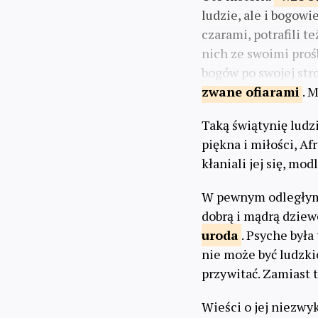
ludzie, ale i bogow
czarami, potrafili t
nich ze swoimi proś
bogów po swojej stro
zwane
ofiarami
. 
Taką świątynię ludz
piękna i miłości, Af
kłaniali jej się, modl
W pewnym odległym k
dobrą i mądrą dziew
uroda
. Psyche była 
nie może być ludzkie.
przywitać. Zamiast te
Wieści o jej niezwyk