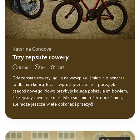
Katarina Gondova
Trzy zepsute rowery
8
min
5
+
4.84
Gdy zepsute rowery lądują na wysypisku śmieci nie oznacza
to dla nich końca, lecz – wprost przeciwnie – początek
czegoś nowego. Nowo przybyły kolega pokazuje im bowiem,
że zepsuty rower nie musi tylko smutnie leżeć obok śmieci,
ale może jeszcze wiele dokonać i przeżyć!