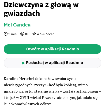
Dziewczyna z głową w
gwiazdach
Mel Candea
9
min
8
+
4.7
•
67
ocen
Otwórz w aplikacji Readmio
Posłuchaj w aplikacji Readmio
▶
Karolina Herschel dokonała w swoim życiu
niewiarygodnych rzeczy! Choć była kobietą, mimo
niskiego wzrostu, stała się wielka – została astronomem –
i to już w XVIII wieku! Przeczytajcie o tym, jak udało się
jej dokonać własnych odkryć!