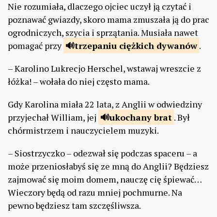
Nie rozumiała, dlaczego ojciec uczył ją czytać i
poznawać gwiazdy, skoro mama zmuszała ją do prac
ogrodniczych, szycia i sprzątania. Musiała nawet
pomagać przy
trzepaniu
ciężkich dywanów
.
– Karolino Lukrecjo Herschel, wstawaj wreszcie z
łóżka! – wołała do niej często mama.
Gdy Karolina miała 22 lata, z Anglii w odwiedziny
przyjechał William, jej
ukochany
brat
. Był
chórmistrzem i nauczycielem muzyki.
– Siostrzyczko – odezwał się podczas spaceru – a
może przeniosłabyś się ze mną do Anglii? Będziesz
zajmować się moim domem, nauczę cię śpiewać…
Wieczory będą od razu mniej pochmurne. Na
pewno będziesz tam szczęśliwsza.