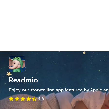
Readmio
Enjoy our storytelling app featured by Apple a
4.8