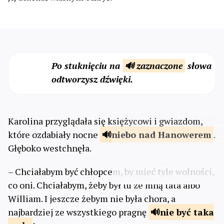
Po stuknięciu na
🔊 zaznaczone
słowa
odtworzysz dźwięki.
Karolina przyglądała się księżycowi i gwiazdom,
które ozdabiały nocne
niebo
nad Hanowerem
.
Głęboko westchnęła.
– Chciałabym być chłopcem, by mieć tyle wolności,
co oni. Chciałabym, żeby był tu ze mną tata albo
William. I jeszcze żebym nie była chora, a
najbardziej ze wszystkiego pragnę
nie być taka