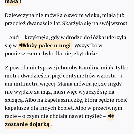
mała
!
Dziewczyna nie mówiła o swoim wieku, miała już
przecież dwanaście lat. Skarżyła się na swój wzrost.
– Auć! – krzyknęła, gdy w drodze do łóżka uderzyła
się w
duży
palec u nogi
. Wszystko w
pomieszczeniu było dla niej zbyt duże.
Z powodu nietypowej choroby Karolina miała tylko
metr i dwadzieścia pięć centymetrów wzrostu – i
ani milimetra więcej. Mama mówiła jej, że nigdy
nie wyjdzie za mąż, musi więc wyuczyć się na
służącą. Albo na kapeluszniczkę, która będzie robić
kapelusze dla innych kobiet. Albo w przeciwnym
razie – o czym nie chciała nawet myśleć –
zostanie
dojarką
.